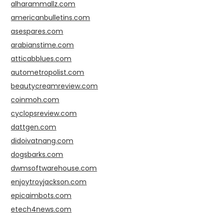
alharammallz.com
americanbulletins.com
asespares.com
arabianstime.com
atticabblues.com
autometropolist.com
beautycreamreview.com
coinmoh.com
cyclopsreview.com
dattgen.com
didoivatnang.com
dogsbarks.com
dwmsoftwarehouse.com
enjoytroyjackson.com
epicaimbots.com
etech4news.com