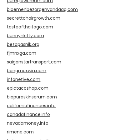
pureglowcream.com
bloemenbezorgenvandaag.com
secrettohairgrowth.com
tasteofthaitogo.com
bunnynkitty.com
bezopasnik.org
fjmnxga.com
saigonstartransport.com
bangmaxwin.com
infonetive.com
epictacoshop.com
biopuraskinserum.com
californiafinances.info
canadafinance.info
nevadamoney.info
rimene.com