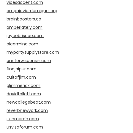
vibesaccent.com
ampajavierdemiguel.org
brainboosters.co
amberlately.com
joycebriscoe.com
aicarmina.com
mypartysupplystore.com
annforwisconsin.com
findjaipur.com
cultofjim.com
glimmerick.com
davidfollett.com
newcollegebeat.com
reverbnewyork.com
skinmerch.com
usvisaforum.com