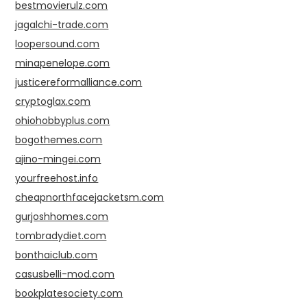
bestmovierulz.com
jagalchi-trade.com
loopersound.com
minapenelope.com
justicereformalliance.com
cryptoglax.com
ohiohobbyplus.com
bogothemes.com
ajino-mingei.com
yourfreehost.info
cheapnorthfacejacketsm.com
gurjoshhomes.com
tombradydiet.com
bonthaiclub.com
casusbelli-mod.com
bookplatesociety.com