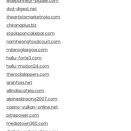
ledepanneur-pigalle.com
dvd-digest.net
theartistsmarketnola.com
chiranaplus.biz
stackspancakebar.com
namheongfoodcourt.com
milanoglasgow.com
hallu-forte3.com
hallu-motion24.com
therockskippers.com
granfoss.net
allindiacafela.com
alpineskiracing2007.com
casino-vulkan-online.net
pitrepower.com
mediatown360.com