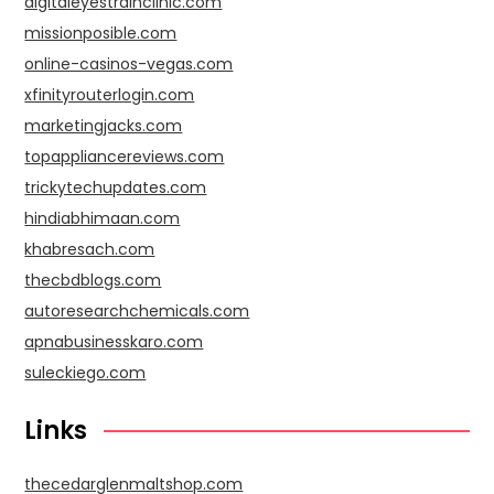
digitaleyestrainclinic.com
missionposible.com
online-casinos-vegas.com
xfinityrouterlogin.com
marketingjacks.com
topappliancereviews.com
trickytechupdates.com
hindiabhimaan.com
khabresach.com
thecbdblogs.com
autoresearchchemicals.com
apnabusinesskaro.com
suleckiego.com
Links
thecedarglenmaltshop.com