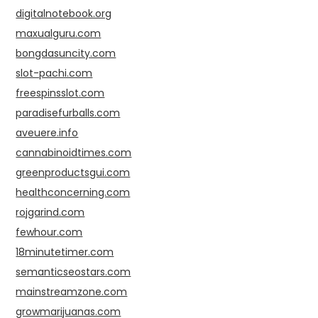
digitalnotebook.org
maxualguru.com
bongdasuncity.com
slot-pachi.com
freespinsslot.com
paradisefurballs.com
aveuere.info
cannabinoidtimes.com
greenproductsgui.com
healthconcerning.com
rojgarind.com
fewhour.com
18minutetimer.com
semanticseostars.com
mainstreamzone.com
growmarijuanas.com