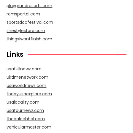
playgrandresorts.com
romsportal.com
sportsdocfestival.com
shestylestore.com
thingsiwontfinish.com
Links
usafullnewz.com
uktimenetwork.com
usaworldnewz.com
todayusaexplore.com
usalocality.com
usafournewz.com
thebalochhal.com
vehicularmaster.com