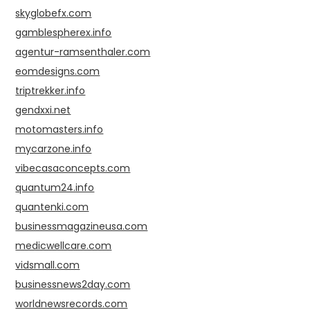
skyglobefx.com
gamblespherex.info
agentur-ramsenthaler.com
eomdesigns.com
triptrekker.info
gendxxi.net
motomasters.info
mycarzone.info
vibecasaconcepts.com
quantum24.info
quantenki.com
businessmagazineusa.com
medicwellcare.com
vidsmall.com
businessnews2day.com
worldnewsrecords.com