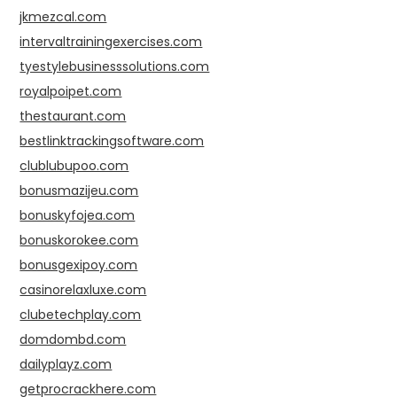
jkmezcal.com
intervaltrainingexercises.com
tyestylebusinesssolutions.com
royalpoipet.com
thestaurant.com
bestlinktrackingsoftware.com
clublubupoo.com
bonusmazijeu.com
bonuskyfojea.com
bonuskorokee.com
bonusgexipoy.com
casinorelaxluxe.com
clubetechplay.com
domdombd.com
dailyplayz.com
getprocrackhere.com