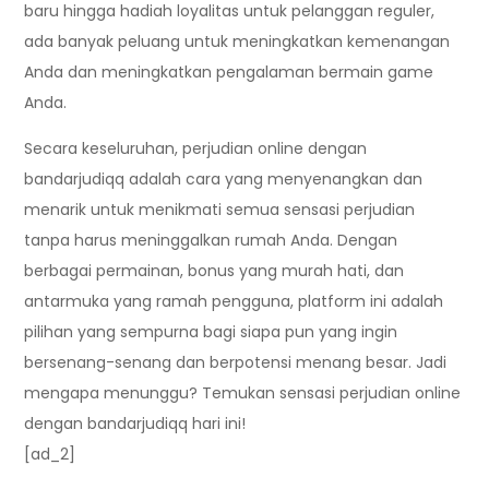
baru hingga hadiah loyalitas untuk pelanggan reguler,
ada banyak peluang untuk meningkatkan kemenangan
Anda dan meningkatkan pengalaman bermain game
Anda.
Secara keseluruhan, perjudian online dengan
bandarjudiqq adalah cara yang menyenangkan dan
menarik untuk menikmati semua sensasi perjudian
tanpa harus meninggalkan rumah Anda. Dengan
berbagai permainan, bonus yang murah hati, dan
antarmuka yang ramah pengguna, platform ini adalah
pilihan yang sempurna bagi siapa pun yang ingin
bersenang-senang dan berpotensi menang besar. Jadi
mengapa menunggu? Temukan sensasi perjudian online
dengan bandarjudiqq hari ini!
[ad_2]