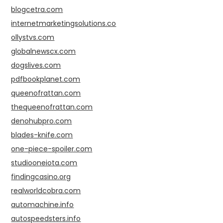
blogcetra.com
internetmarketingsolutions.co
ollystvs.com
globalnewscx.com
dogslives.com
pdfbookplanet.com
queenofrattan.com
thequeenofrattan.com
denohubpro.com
blades-knife.com
one-piece-spoiler.com
studiooneiota.com
findingcasino.org
realworldcobra.com
automachine.info
autospeedsters.info