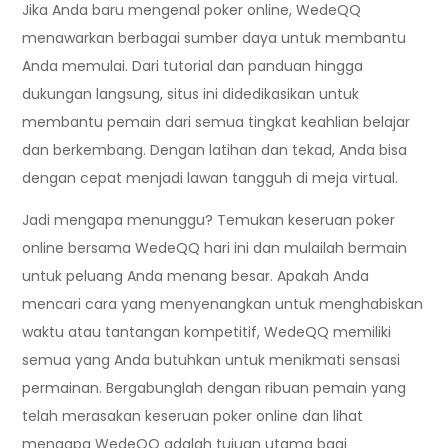
Jika Anda baru mengenal poker online, WedeQQ
menawarkan berbagai sumber daya untuk membantu
Anda memulai. Dari tutorial dan panduan hingga
dukungan langsung, situs ini didedikasikan untuk
membantu pemain dari semua tingkat keahlian belajar
dan berkembang. Dengan latihan dan tekad, Anda bisa
dengan cepat menjadi lawan tangguh di meja virtual.
Jadi mengapa menunggu? Temukan keseruan poker
online bersama WedeQQ hari ini dan mulailah bermain
untuk peluang Anda menang besar. Apakah Anda
mencari cara yang menyenangkan untuk menghabiskan
waktu atau tantangan kompetitif, WedeQQ memiliki
semua yang Anda butuhkan untuk menikmati sensasi
permainan. Bergabunglah dengan ribuan pemain yang
telah merasakan keseruan poker online dan lihat
mengapa WedeQQ adalah tujuan utama bagi