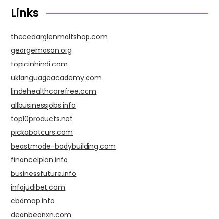
Links
thecedarglenmaltshop.com
georgemason.org
topicinhindi.com
uklanguageacademy.com
lindehealthcarefree.com
allbusinessjobs.info
top10products.net
pickabatours.com
beastmode-bodybuilding.com
financelplan.info
businessfuture.info
infojudibet.com
cbdmap.info
deanbeanxn.com