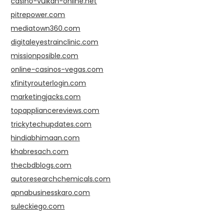
casino-vulkan-online.net
pitrepower.com
mediatown360.com
digitaleyestrainclinic.com
missionposible.com
online-casinos-vegas.com
xfinityrouterlogin.com
marketingjacks.com
topappliancereviews.com
trickytechupdates.com
hindiabhimaan.com
khabresach.com
thecbdblogs.com
autoresearchchemicals.com
apnabusinesskaro.com
suleckiego.com