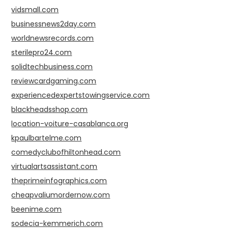
vidsmall.com
businessnews2day.com
worldnewsrecords.com
sterilepro24.com
solidtechbusiness.com
reviewcardgaming.com
experiencedexpertstowingservice.com
blackheadsshop.com
location-voiture-casablanca.org
kpaulbartelme.com
comedyclubofhiltonhead.com
virtualartsassistant.com
theprimeinfographics.com
cheapvaliumordernow.com
beenime.com
sodecia-kemmerich.com