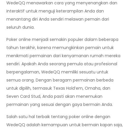
WedeQQ menawarkan cara yang menyenangkan dan
interaktif untuk menguji keterampilan Anda dan
menantang diri Anda sendiri melawan pemain dari
seluruh dunia.
Poker online menjadi semakin populer dalam beberapa
tahun terakhir, karena memungkinkan pemain untuk
menikmati permainan dari kenyamanan rumah mereka
sendiri. Apakah Anda seorang pemula atau profesional
berpengalaman, WedeQQ memiliki sesuatu untuk
semua orang. Dengan beragam permainan berbeda
untuk dipilih, termasuk Texas Hold’em, Omaha, dan
Seven Card Stud, Anda pasti akan menemukan
permainan yang sesuai dengan gaya bermain Anda.
Salah satu hal terbaik tentang poker online dengan
WedeQQ adalah kemampuan untuk bermain kapan saja,