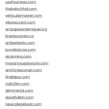
usafournewz.com
thebalochhal.com
vehicularmaster.com
vibesaccent.com
ampajavierdemiguel.org
brainboosters.co
amberlately.com
joycebriscoe.com
aicarmina.com
mypartysupplystore.com
annforwisconsin.com
findjaipur.com
cultofjim.com
glimmerick.com
davidfollett.com
newcollegebeat.com