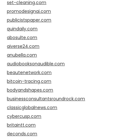
set-cleaning.com
promodesignai.com
publicistspaper.com
quindaily.com
abosulte.com
aiverse24.com
anubella.com
audiobooksonaudible.com
beautenetwork.com
bitcoin-tracing.com
bodyandshapes.com
businessconsultantsroundrock.com
classicglobalnews.com
cybercusp.com
britaintt.com
deconds.com