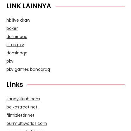
LINK LAINNYA
hk live draw
poker
dominoqq
situs pkv
dominoqq
pkv
pkv games bandarqq
Links
saucyukiah.com
beikastreet.net
filmizlettir.net
ourmultiworlds.com