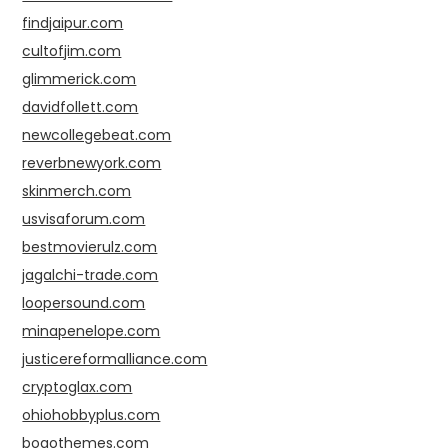
findjaipur.com
cultofjim.com
glimmerick.com
davidfollett.com
newcollegebeat.com
reverbnewyork.com
skinmerch.com
usvisaforum.com
bestmovierulz.com
jagalchi-trade.com
loopersound.com
minapenelope.com
justicereformalliance.com
cryptoglax.com
ohiohobbyplus.com
bogothemes.com