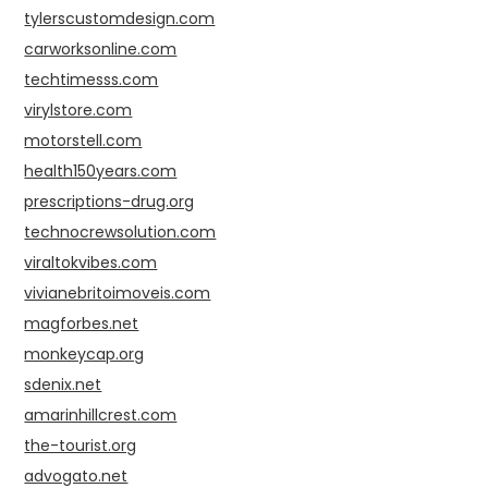
tylerscustomdesign.com
carworksonline.com
techtimesss.com
virylstore.com
motorstell.com
health150years.com
prescriptions-drug.org
technocrewsolution.com
viraltokvibes.com
vivianebritoimoveis.com
magforbes.net
monkeycap.org
sdenix.net
amarinhillcrest.com
the-tourist.org
advogato.net