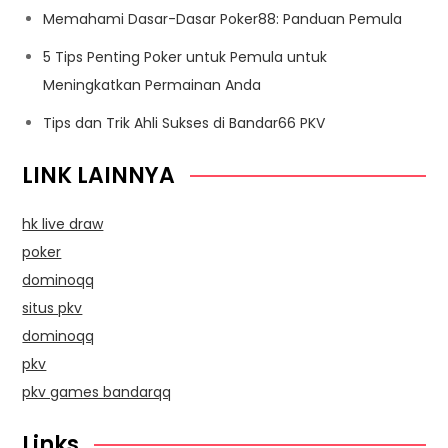
Memahami Dasar-Dasar Poker88: Panduan Pemula
5 Tips Penting Poker untuk Pemula untuk
Meningkatkan Permainan Anda
Tips dan Trik Ahli Sukses di Bandar66 PKV
LINK LAINNYA
hk live draw
poker
dominoqq
situs pkv
dominoqq
pkv
pkv games bandarqq
Links