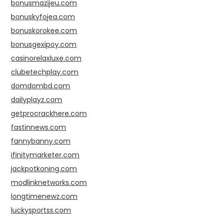
bonusmazijeu.com
bonuskyfojea.com
bonuskorokee.com
bonusgexipoy.com
casinorelaxluxe.com
clubetechplay.com
domdombd.com
dailyplayz.com
getprocrackhere.com
fastinnews.com
fannybanny.com
ifinitymarketer.com
jackpotkoning.com
modlinknetworks.com
longtimenewz.com
luckysportss.com