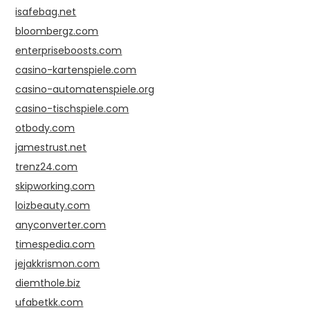
isafebag.net
bloombergz.com
enterpriseboosts.com
casino-kartenspiele.com
casino-automatenspiele.org
casino-tischspiele.com
otbody.com
jamestrust.net
trenz24.com
skipworking.com
loizbeauty.com
anyconverter.com
timespedia.com
jejakkrismon.com
diemthole.biz
ufabetkk.com