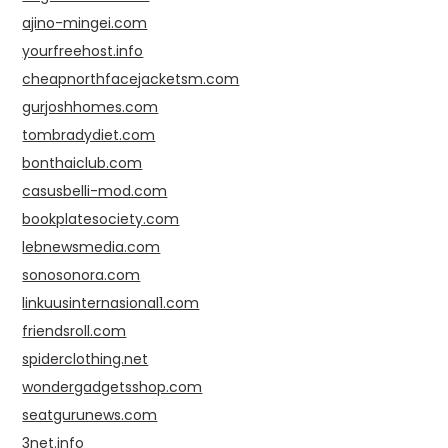
ajino-mingei.com
yourfreehost.info
cheapnorthfacejacketsm.com
gurjoshhomes.com
tombradydiet.com
bonthaiclub.com
casusbelli-mod.com
bookplatesociety.com
lebnewsmedia.com
sonosonora.com
linkuusinternasional1.com
friendsroll.com
spiderclothing.net
wondergadgetsshop.com
seatgurunews.com
3net.info