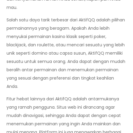
mau.
Salah satu daya tarik terbesar dari AktifQQ adalah pilihan
permainannya yang beragam. Apakah Anda lebih
menyukai permainan kasino klasik seperti poker,
blackjack, dan roulette, atau mencari sesuatu yang lebih
unik seperti domino atau capsa susun, AktifQQ memiliki
sesuatu untuk semua orang. Anda dapat dengan mudah
beralih antar permainan dan menemukan permainan
yang sesuai dengan preferensi dan tingkat keahlian
Anda.
Fitur hebat lainnya dari AktifQQ adalah antarmukanya
yang ramah pengguna. Situs web ini dirancang agar
mudah dinavigasi, sehingga Anda dapat dengan cepat
menemukan permainan yang ingin Anda mainkan dan
mulai menang. Platform ini juga menawarkan berbagai