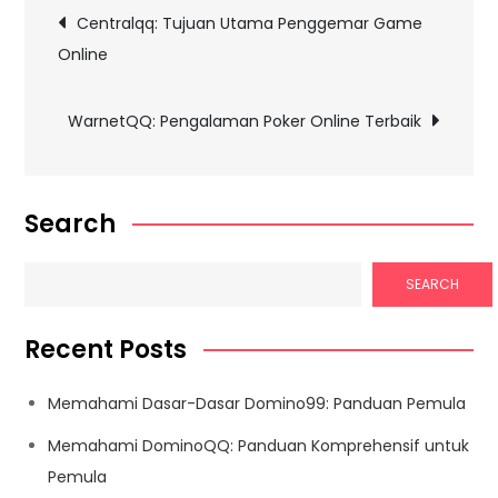
Post
Centralqq: Tujuan Utama Penggemar Game
Online
navigation
WarnetQQ: Pengalaman Poker Online Terbaik
Search
SEARCH
Recent Posts
Memahami Dasar-Dasar Domino99: Panduan Pemula
Memahami DominoQQ: Panduan Komprehensif untuk
Pemula