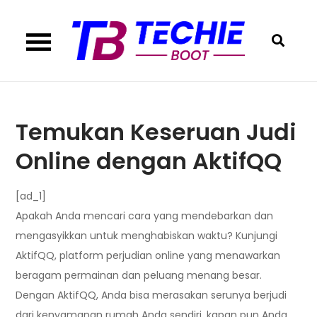
Skip
to
content
Slot Gacor Deposit Pulsa:
Mainkan slot gacor dengan deposit pulsa
sebagai solusi terbaik untuk bermain slot
Solusi Terbaik untuk
online. Nikmati permainan yang seru dengan
transaksi yang mudah dan cepat.
Bermain Slot Online
Temukan Keseruan Judi
Online dengan AktifQQ
[ad_1]
Apakah Anda mencari cara yang mendebarkan dan
mengasyikkan untuk menghabiskan waktu? Kunjungi
AktifQQ, platform perjudian online yang menawarkan
beragam permainan dan peluang menang besar.
Dengan AktifQQ, Anda bisa merasakan serunya berjudi
dari kenyamanan rumah Anda sendiri, kapan pun Anda