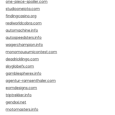
one-piece-spoiler.com
studiooneiota.com
findingcasino.org
realworldcobra.com
automachine.info
autospeedsters.info
wagerchampion.info
monomousumicontest.com
deadricklingo.com
skyglobefx.com
gamblespherex.info
agentur-ramsenthaler.com
eomdesigns.com
triptrekker.info
gendxxi.net
motomasters.info