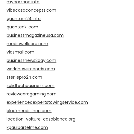
mycarzone.info
vibecasaconcepts.com
quantum24.info
quantenki.com
businessmagazineusa.com
medicwellcare.com
vidsmall.com
businessnews2day.com
worldnewsrecords.com
sterilepro24.com
solidtechbusiness.com
reviewcardgaming.com
experiencedexpertstowingservice.com
blackheadsshop.com
location-voiture-casablanca.org
kpaulbartelme.com