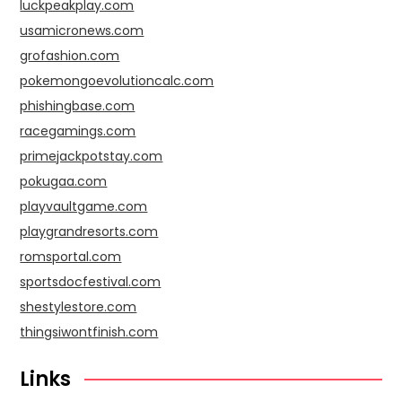
luckpeakplay.com
usamicronews.com
grofashion.com
pokemongoevolutioncalc.com
phishingbase.com
racegamings.com
primejackpotstay.com
pokugaa.com
playvaultgame.com
playgrandresorts.com
romsportal.com
sportsdocfestival.com
shestylestore.com
thingsiwontfinish.com
Links