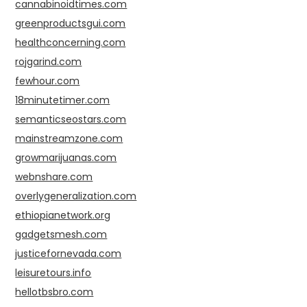
cannabinoidtimes.com
greenproductsgui.com
healthconcerning.com
rojgarind.com
fewhour.com
18minutetimer.com
semanticseostars.com
mainstreamzone.com
growmarijuanas.com
webnshare.com
overlygeneralization.com
ethiopianetwork.org
gadgetsmesh.com
justicefornevada.com
leisuretours.info
hellotbsbro.com