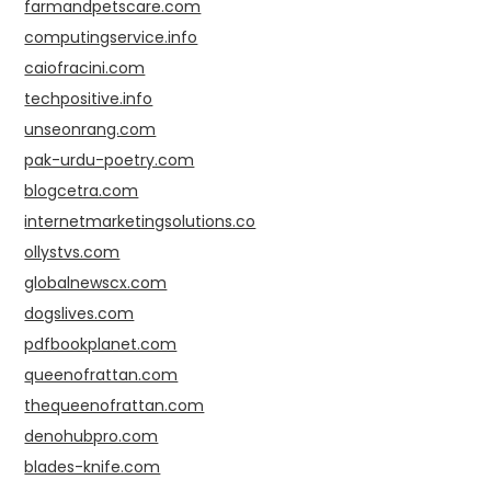
farmandpetscare.com
computingservice.info
caiofracini.com
techpositive.info
unseonrang.com
pak-urdu-poetry.com
blogcetra.com
internetmarketingsolutions.co
ollystvs.com
globalnewscx.com
dogslives.com
pdfbookplanet.com
queenofrattan.com
thequeenofrattan.com
denohubpro.com
blades-knife.com