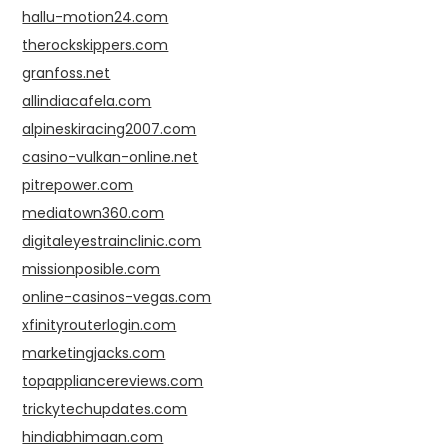
hallu-motion24.com
therockskippers.com
granfoss.net
allindiacafela.com
alpineskiracing2007.com
casino-vulkan-online.net
pitrepower.com
mediatown360.com
digitaleyestrainclinic.com
missionposible.com
online-casinos-vegas.com
xfinityrouterlogin.com
marketingjacks.com
topappliancereviews.com
trickytechupdates.com
hindiabhimaan.com