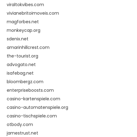
viraltokvibes.com
vivianebritoimoveis.com
magforbes.net
monkeycap.org
sdenix.net
amarinhillcrest.com
the-tourist.org
advogato.net
isafebag.net
bloombergz.com
enterpriseboosts.com
casino-kartenspiele.com
casino-automatenspiele.org
casino-tischspiele.com
otbody.com
jamestrust.net