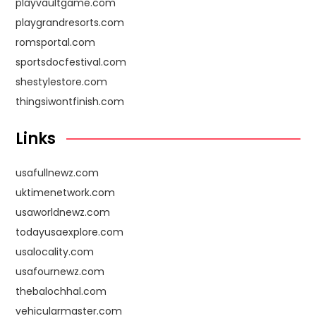
playvaultgame.com
playgrandresorts.com
romsportal.com
sportsdocfestival.com
shestylestore.com
thingsiwontfinish.com
Links
usafullnewz.com
uktimenetwork.com
usaworldnewz.com
todayusaexplore.com
usalocality.com
usafournewz.com
thebalochhal.com
vehicularmaster.com