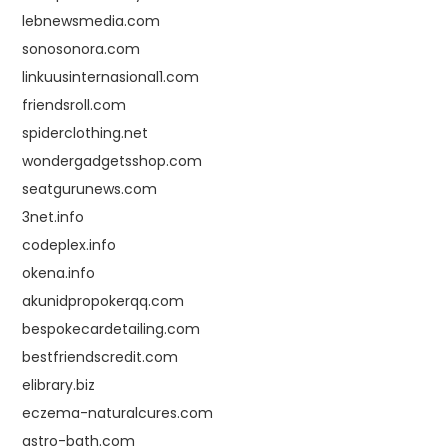
lebnewsmedia.com
sonosonora.com
linkuusinternasional1.com
friendsroll.com
spiderclothing.net
wondergadgetsshop.com
seatgurunews.com
3net.info
codeplex.info
okena.info
akunidpropokerqq.com
bespokecardetailing.com
bestfriendscredit.com
elibrary.biz
eczema-naturalcures.com
astro-bath.com