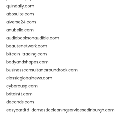
quindaily.com
abosulte.com
aiverse24.com
anubella.com
audiobooksonaudible.com
beautenetwork.com
bitcoin-tracing.com
bodyandshapes.com
businessconsultantsroundrock.com
classicglobalnews.com
cybercusp.com
britaintt.com
deconds.com
easycartltd-domesticcleaningservicesedinburgh.com