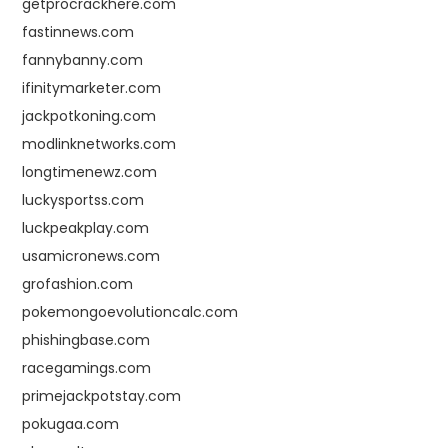
getprocrackhere.com
fastinnews.com
fannybanny.com
ifinitymarketer.com
jackpotkoning.com
modlinknetworks.com
longtimenewz.com
luckysportss.com
luckpeakplay.com
usamicronews.com
grofashion.com
pokemongoevolutioncalc.com
phishingbase.com
racegamings.com
primejackpotstay.com
pokugaa.com