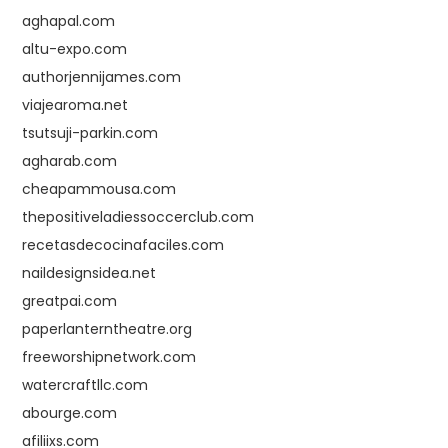
aghapal.com
altu-expo.com
authorjennijames.com
viajearoma.net
tsutsuji-parkin.com
agharab.com
cheapammousa.com
thepositiveladiessoccerclub.com
recetasdecocinafaciles.com
naildesignsidea.net
greatpai.com
paperlanterntheatre.org
freeworshipnetwork.com
watercraftllc.com
abourge.com
afiliixs.com