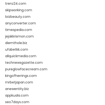
trenz24.com
skipworking.com
loizbeauty.com
anyconverter.com
timespedia.com
jejakkrismon.com
diemthole.biz
ufabetkk.com
allquickmedia.com
technewsgazette.com
pureglowfacecream.com
kingofherrings.com
mrbetjapan.com
anewentity.biz
appkuala.com
seo7days.com