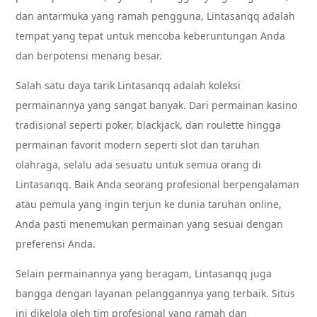
dan antarmuka yang ramah pengguna, Lintasanqq adalah
tempat yang tepat untuk mencoba keberuntungan Anda
dan berpotensi menang besar.
Salah satu daya tarik Lintasanqq adalah koleksi
permainannya yang sangat banyak. Dari permainan kasino
tradisional seperti poker, blackjack, dan roulette hingga
permainan favorit modern seperti slot dan taruhan
olahraga, selalu ada sesuatu untuk semua orang di
Lintasanqq. Baik Anda seorang profesional berpengalaman
atau pemula yang ingin terjun ke dunia taruhan online,
Anda pasti menemukan permainan yang sesuai dengan
preferensi Anda.
Selain permainannya yang beragam, Lintasanqq juga
bangga dengan layanan pelanggannya yang terbaik. Situs
ini dikelola oleh tim profesional yang ramah dan