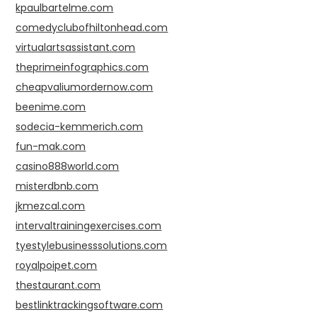
kpaulbartelme.com
comedyclubofhiltonhead.com
virtualartsassistant.com
theprimeinfographics.com
cheapvaliumordernow.com
beenime.com
sodecia-kemmerich.com
fun-mak.com
casino888world.com
misterdbnb.com
jkmezcal.com
intervaltrainingexercises.com
tyestylebusinesssolutions.com
royalpoipet.com
thestaurant.com
bestlinktrackingsoftware.com