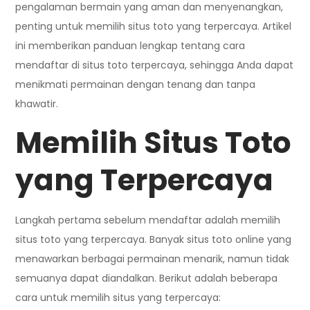
pengalaman bermain yang aman dan menyenangkan,
penting untuk memilih situs toto yang terpercaya. Artikel
ini memberikan panduan lengkap tentang cara
mendaftar di situs toto terpercaya, sehingga Anda dapat
menikmati permainan dengan tenang dan tanpa
khawatir.
Memilih Situs Toto
yang Terpercaya
Langkah pertama sebelum mendaftar adalah memilih
situs toto yang terpercaya. Banyak situs toto online yang
menawarkan berbagai permainan menarik, namun tidak
semuanya dapat diandalkan. Berikut adalah beberapa
cara untuk memilih situs yang terpercaya: