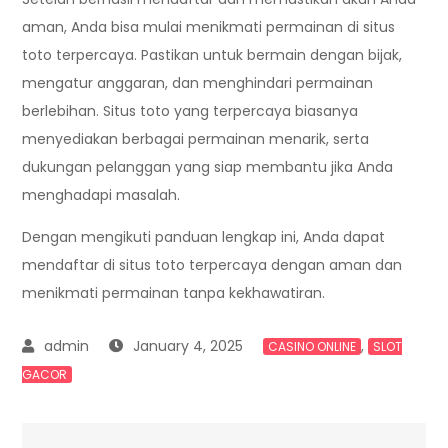
aman, Anda bisa mulai menikmati permainan di situs
toto terpercaya. Pastikan untuk bermain dengan bijak,
mengatur anggaran, dan menghindari permainan
berlebihan. Situs toto yang terpercaya biasanya
menyediakan berbagai permainan menarik, serta
dukungan pelanggan yang siap membantu jika Anda
menghadapi masalah.
Dengan mengikuti panduan lengkap ini, Anda dapat
mendaftar di situs toto terpercaya dengan aman dan
menikmati permainan tanpa kekhawatiran.
January 4, 2025
,
CASINO ONLINE
SLOT
GACOR