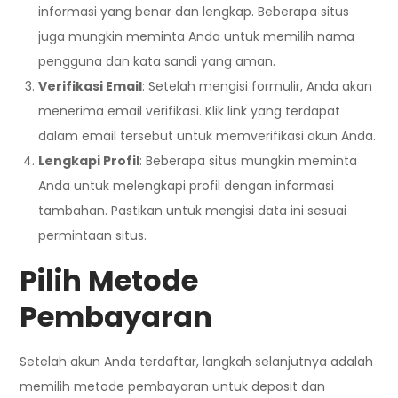
informasi yang benar dan lengkap. Beberapa situs
juga mungkin meminta Anda untuk memilih nama
pengguna dan kata sandi yang aman.
Verifikasi Email
: Setelah mengisi formulir, Anda akan
menerima email verifikasi. Klik link yang terdapat
dalam email tersebut untuk memverifikasi akun Anda.
Lengkapi Profil
: Beberapa situs mungkin meminta
Anda untuk melengkapi profil dengan informasi
tambahan. Pastikan untuk mengisi data ini sesuai
permintaan situs.
Pilih Metode
Pembayaran
Setelah akun Anda terdaftar, langkah selanjutnya adalah
memilih metode pembayaran untuk deposit dan