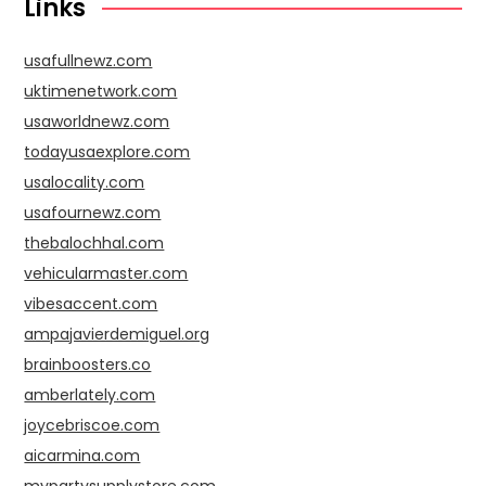
Links
usafullnewz.com
uktimenetwork.com
usaworldnewz.com
todayusaexplore.com
usalocality.com
usafournewz.com
thebalochhal.com
vehicularmaster.com
vibesaccent.com
ampajavierdemiguel.org
brainboosters.co
amberlately.com
joycebriscoe.com
aicarmina.com
mypartysupplystore.com