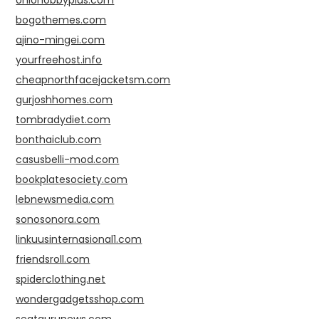
bogothemes.com
ajino-mingei.com
yourfreehost.info
cheapnorthfacejacketsm.com
gurjoshhomes.com
tombradydiet.com
bonthaiclub.com
casusbelli-mod.com
bookplatesociety.com
lebnewsmedia.com
sonosonora.com
linkuusinternasional1.com
friendsroll.com
spiderclothing.net
wondergadgetsshop.com
seatgurunews.com