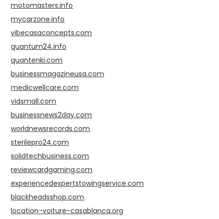
motomasters.info
mycarzone.info
vibecasaconcepts.com
quantum24.info
quantenki.com
businessmagazineusa.com
medicwellcare.com
vidsmall.com
businessnews2day.com
worldnewsrecords.com
sterilepro24.com
solidtechbusiness.com
reviewcardgaming.com
experiencedexpertstowingservice.com
blackheadsshop.com
location-voiture-casablanca.org