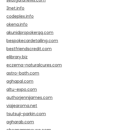
3net.info
codeplex.info
okena.info
akunidpropokerqq.com
bespokecardetailing.com
bestfriendscredit.com
elibrary.biz
eczema-naturalcures.com
astro-bath.com
aghapal.com
altu-expo.com
authorjennijames.com
viajearoma.net
tsutsuji-parkin.com
agharab.com
cheapammousa.com