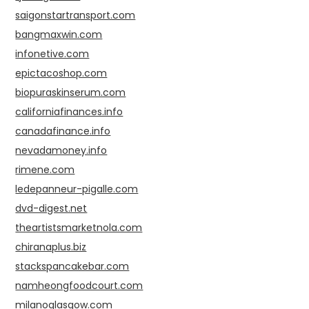
saigonstartransport.com
bangmaxwin.com
infonetive.com
epictacoshop.com
biopuraskinserum.com
californiafinances.info
canadafinance.info
nevadamoney.info
rimene.com
ledepanneur-pigalle.com
dvd-digest.net
theartistsmarketnola.com
chiranaplus.biz
stackspancakebar.com
namheongfoodcourt.com
milanoglasgow.com