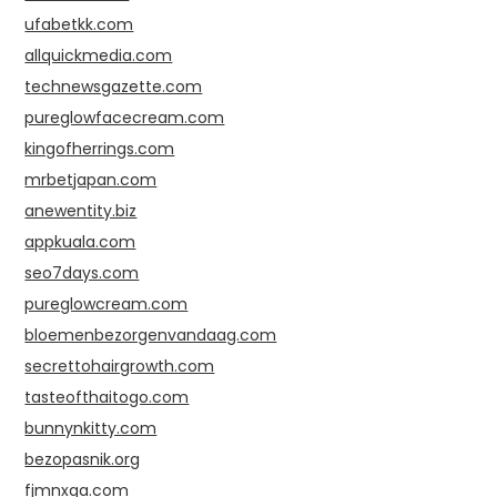
ufabetkk.com
allquickmedia.com
technewsgazette.com
pureglowfacecream.com
kingofherrings.com
mrbetjapan.com
anewentity.biz
appkuala.com
seo7days.com
pureglowcream.com
bloemenbezorgenvandaag.com
secrettohairgrowth.com
tasteofthaitogo.com
bunnynkitty.com
bezopasnik.org
fjmnxga.com