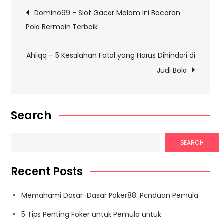
Post
Domino99 – Slot Gacor Malam Ini Bocoran
Pola Bermain Terbaik
navigation
Ahliqq – 5 Kesalahan Fatal yang Harus Dihindari di
Judi Bola
Search
SEARCH
Recent Posts
Memahami Dasar-Dasar Poker88: Panduan Pemula
5 Tips Penting Poker untuk Pemula untuk