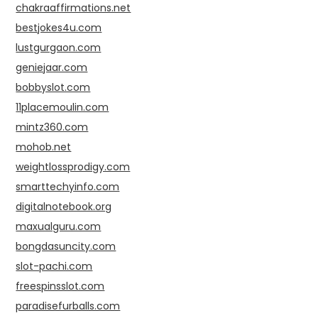
chakraaffirmations.net
bestjokes4u.com
lustgurgaon.com
geniejaar.com
bobbyslot.com
11placemoulin.com
mintz360.com
mohob.net
weightlossprodigy.com
smarttechyinfo.com
digitalnotebook.org
maxualguru.com
bongdasuncity.com
slot-pachi.com
freespinsslot.com
paradisefurballs.com