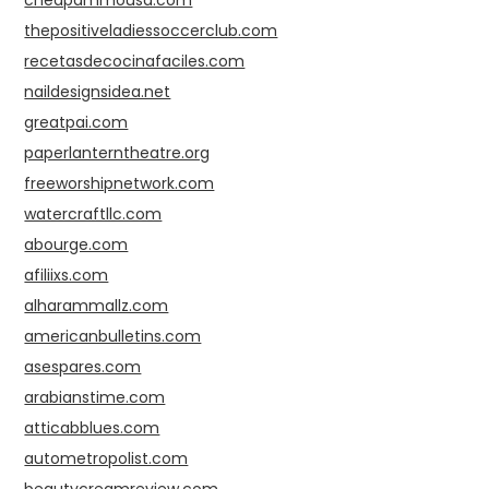
thepositiveladiessoccerclub.com
recetasdecocinafaciles.com
naildesignsidea.net
greatpai.com
paperlanterntheatre.org
freeworshipnetwork.com
watercraftllc.com
abourge.com
afiliixs.com
alharammallz.com
americanbulletins.com
asespares.com
arabianstime.com
atticabblues.com
autometropolist.com
beautycreamreview.com