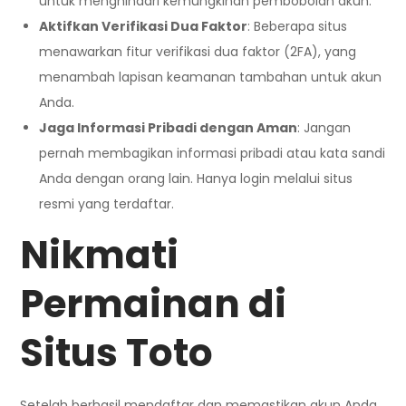
untuk menghindari kemungkinan pembobolan akun.
Aktifkan Verifikasi Dua Faktor
: Beberapa situs
menawarkan fitur verifikasi dua faktor (2FA), yang
menambah lapisan keamanan tambahan untuk akun
Anda.
Jaga Informasi Pribadi dengan Aman
: Jangan
pernah membagikan informasi pribadi atau kata sandi
Anda dengan orang lain. Hanya login melalui situs
resmi yang terdaftar.
Nikmati
Permainan di
Situs Toto
Setelah berhasil mendaftar dan memastikan akun Anda