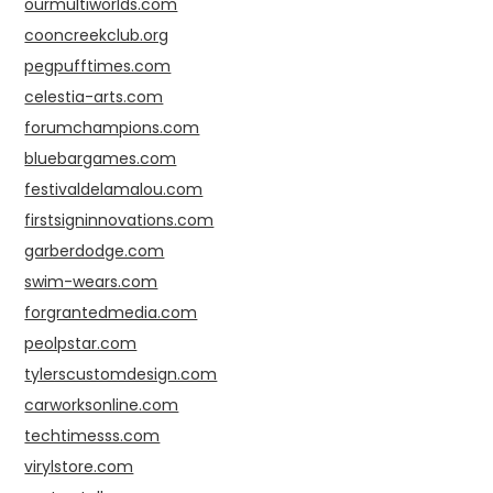
ourmultiworlds.com
cooncreekclub.org
pegpufftimes.com
celestia-arts.com
forumchampions.com
bluebargames.com
festivaldelamalou.com
firstsigninnovations.com
garberdodge.com
swim-wears.com
forgrantedmedia.com
peolpstar.com
tylerscustomdesign.com
carworksonline.com
techtimesss.com
virylstore.com