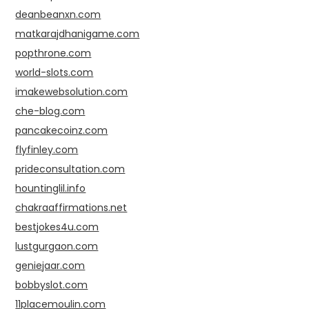
deanbeanxn.com
matkarajdhanigame.com
popthrone.com
world-slots.com
imakewebsolution.com
che-blog.com
pancakecoinz.com
flyfinley.com
prideconsultation.com
hountinglil.info
chakraaffirmations.net
bestjokes4u.com
lustgurgaon.com
geniejaar.com
bobbyslot.com
11placemoulin.com