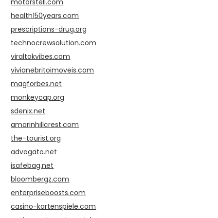
motorstell.com
health150years.com
prescriptions-drug.org
technocrewsolution.com
viraltokvibes.com
vivianebritoimoveis.com
magforbes.net
monkeycap.org
sdenix.net
amarinhillcrest.com
the-tourist.org
advogato.net
isafebag.net
bloombergz.com
enterpriseboosts.com
casino-kartenspiele.com