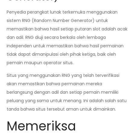
Penyedia perangkat lunak terkemuka menggunakan
sistem RNG (Random Number Generator) untuk
memastikan bahwa hasil setiap putaran slot adalah acak
dan adil. RNG diuji secara berkala oleh lembaga
independen untuk memastikan bahwa hasil permainan
tidak dapat dimanipulasi oleh pihak ketiga, baik oleh
pemain maupun operator situs.
Situs yang menggunakan RNG yang telah terverifikasi
akan memastikan bahwa permainan mereka
berlangsung dengan adil dan setiap pemain memiliki
peluang yang sama untuk menang. Ini adalah salah satu
tanda bahwa situs tersebut aman untuk dimainkan.
Memeriksa