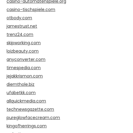
casino-automatenspiele.org
casino-tischspiele.com
otbody.com
jamestrust.net
trenz24.com
skipworking.com
loizbeauty.com
anyconverter.com
timespedia.com
jejakkrismon.com
diemthole.biz
ufabetkk.com
allquickmedia.com
technewsgazette.com
pureglowfacecream.com
kingofherrings.com