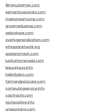
18minutetimer.com
semanticseostars.com
mainstreamzone.com
growmarijuanas.com
webnshare.com
overlygeneralization.com
ethiopianetwork.org
gadgetsmesh.com
justicefornevada.com
leisuretours.info
hellotbsbro.com
farmandpetscare.com
computingservice.info
caiofracini.com
techpositive.info
unseonrang.com