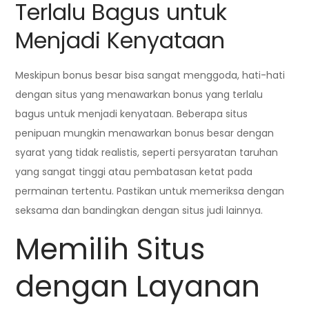
Terlalu Bagus untuk
Menjadi Kenyataan
Meskipun bonus besar bisa sangat menggoda, hati-hati
dengan situs yang menawarkan bonus yang terlalu
bagus untuk menjadi kenyataan. Beberapa situs
penipuan mungkin menawarkan bonus besar dengan
syarat yang tidak realistis, seperti persyaratan taruhan
yang sangat tinggi atau pembatasan ketat pada
permainan tertentu. Pastikan untuk memeriksa dengan
seksama dan bandingkan dengan situs judi lainnya.
Memilih Situs
dengan Layanan