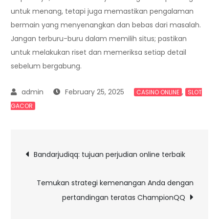
untuk menang, tetapi juga memastikan pengalaman
bermain yang menyenangkan dan bebas dari masalah.
Jangan terburu-buru dalam memilih situs; pastikan
untuk melakukan riset dan memeriksa setiap detail
sebelum bergabung.
February 25, 2025
,
CASINO ONLINE
SLOT
GACOR
Post
Bandarjudiqq: tujuan perjudian online terbaik
navigation
Temukan strategi kemenangan Anda dengan
pertandingan teratas ChampionQQ