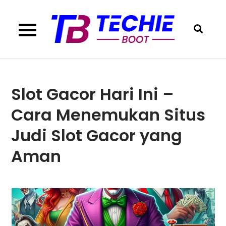
Skip
to
content
Slot Gacor Deposit Pulsa:
Mainkan slot gacor dengan deposit pulsa
sebagai solusi terbaik untuk bermain slot
Solusi Terbaik untuk
online. Nikmati permainan yang seru dengan
transaksi yang mudah dan cepat.
Bermain Slot Online
Slot Gacor Hari Ini –
Cara Menemukan Situs
Judi Slot Gacor yang
Aman