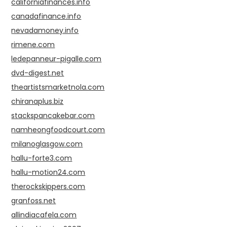
californiafinances.info
canadafinance.info
nevadamoney.info
rimene.com
ledepanneur-pigalle.com
dvd-digest.net
theartistsmarketnola.com
chiranaplus.biz
stackspancakebar.com
namheongfoodcourt.com
milanoglasgow.com
hallu-forte3.com
hallu-motion24.com
therockskippers.com
granfoss.net
allindiacafela.com