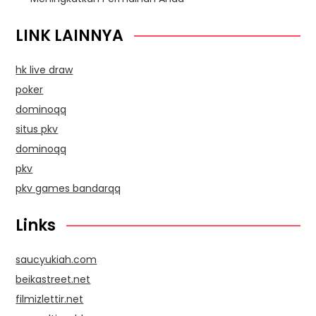
LINK LAINNYA
hk live draw
poker
dominoqq
situs pkv
dominoqq
pkv
pkv games bandarqq
Links
saucyukiah.com
beikastreet.net
filmizlettir.net