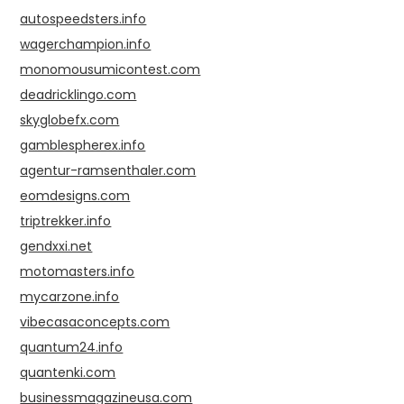
autospeedsters.info
wagerchampion.info
monomousumicontest.com
deadricklingo.com
skyglobefx.com
gamblespherex.info
agentur-ramsenthaler.com
eomdesigns.com
triptrekker.info
gendxxi.net
motomasters.info
mycarzone.info
vibecasaconcepts.com
quantum24.info
quantenki.com
businessmagazineusa.com