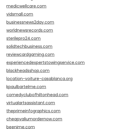
medicwellcare.com
vidsmall.com
businessnews2day.com
worldnewsrecords.com
sterilepro24.com
solidtechbusiness.com
reviewcardgaming.com
experiencedexpertstowingservice.com
blackheadsshop.com
location-voiture-casablanca.org
kpaulbartelme.com
comedyclubofhiltonhead.com
virtualartsassistant.com
theprimeinfographics.com
cheapvaliumordernow.com
beenime.com