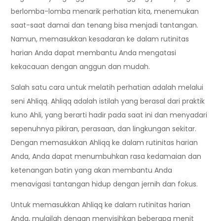
berlomba-lomba menarik perhatian kita, menemukan
saat-saat damai dan tenang bisa menjadi tantangan.
Namun, memasukkan kesadaran ke dalam rutinitas
harian Anda dapat membantu Anda mengatasi
kekacauan dengan anggun dan mudah.
Salah satu cara untuk melatih perhatian adalah melalui
seni Ahliqq. Ahliqq adalah istilah yang berasal dari praktik
kuno Ahli, yang berarti hadir pada saat ini dan menyadari
sepenuhnya pikiran, perasaan, dan lingkungan sekitar.
Dengan memasukkan Ahliqq ke dalam rutinitas harian
Anda, Anda dapat menumbuhkan rasa kedamaian dan
ketenangan batin yang akan membantu Anda
menavigasi tantangan hidup dengan jernih dan fokus.
Untuk memasukkan Ahliqq ke dalam rutinitas harian
Anda, mulailah dengan menyisihkan beberapa menit