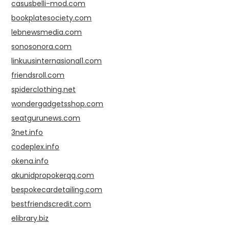
casusbelli-mod.com
bookplatesociety.com
lebnewsmedia.com
sonosonora.com
linkuusinternasional1.com
friendsroll.com
spiderclothing.net
wondergadgetsshop.com
seatgurunews.com
3net.info
codeplex.info
okena.info
akunidpropokerqq.com
bespokecardetailing.com
bestfriendscredit.com
elibrary.biz