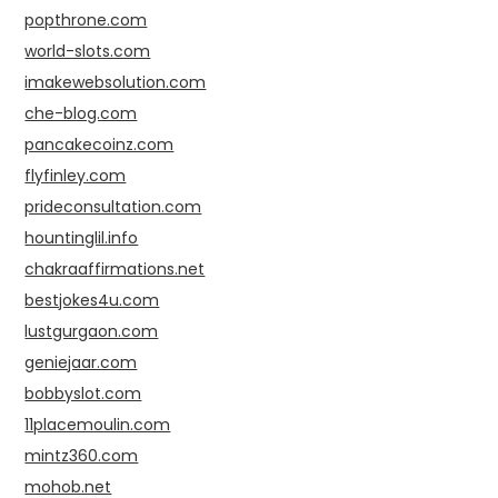
popthrone.com
world-slots.com
imakewebsolution.com
che-blog.com
pancakecoinz.com
flyfinley.com
prideconsultation.com
hountinglil.info
chakraaffirmations.net
bestjokes4u.com
lustgurgaon.com
geniejaar.com
bobbyslot.com
11placemoulin.com
mintz360.com
mohob.net