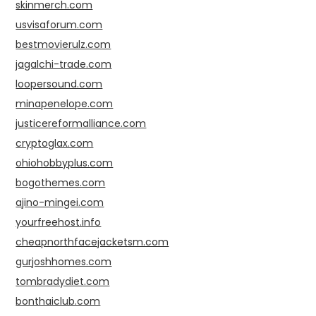
skinmerch.com
usvisaforum.com
bestmovierulz.com
jagalchi-trade.com
loopersound.com
minapenelope.com
justicereformalliance.com
cryptoglax.com
ohiohobbyplus.com
bogothemes.com
ajino-mingei.com
yourfreehost.info
cheapnorthfacejacketsm.com
gurjoshhomes.com
tombradydiet.com
bonthaiclub.com