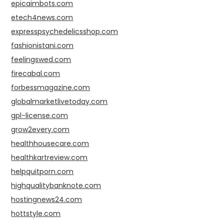
epicaimbots.com
etech4news.com
expresspsychedelicsshop.com
fashionistani.com
feelingswed.com
firecabal.com
forbessmagazine.com
globalmarketlivetoday.com
gpl-license.com
grow2every.com
healthhousecare.com
healthkartreview.com
helpquitporn.com
highqualitybanknote.com
hostingnews24.com
hottstyle.com