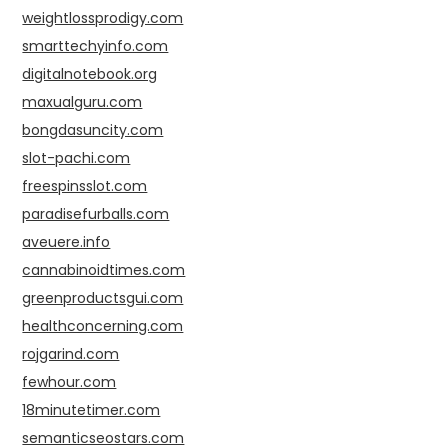
weightlossprodigy.com
smarttechyinfo.com
digitalnotebook.org
maxualguru.com
bongdasuncity.com
slot-pachi.com
freespinsslot.com
paradisefurballs.com
aveuere.info
cannabinoidtimes.com
greenproductsgui.com
healthconcerning.com
rojgarind.com
fewhour.com
18minutetimer.com
semanticseostars.com