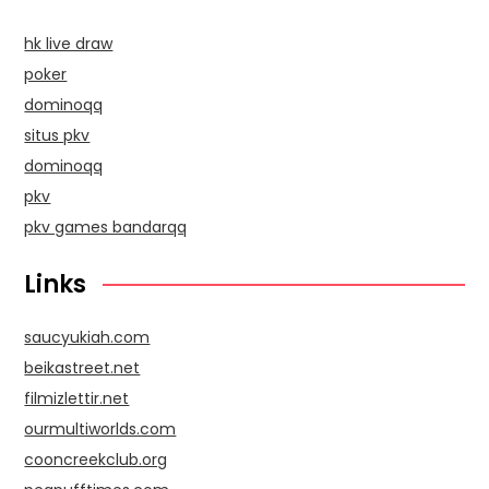
hk live draw
poker
dominoqq
situs pkv
dominoqq
pkv
pkv games bandarqq
Links
saucyukiah.com
beikastreet.net
filmizlettir.net
ourmultiworlds.com
cooncreekclub.org