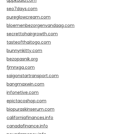
appkuala.com
seo7days.com
pureglowcream.com
bloemenbezorgenvandaag.com
secrettohairgrowth.com
tasteofthaitogo.com
bunnynkitty.com
bezopasnik.org
fjmnxga.com
saigonstartransport.com
bangmaxwin.com
infonetive.com
epictacoshop.com
biopuraskinserum.com
californiafinances.info
canadafinance.info