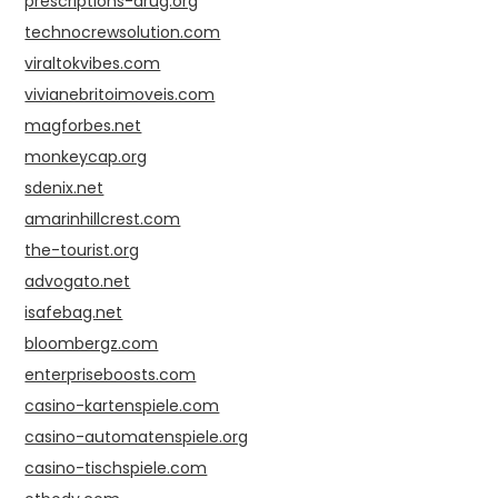
prescriptions-drug.org
technocrewsolution.com
viraltokvibes.com
vivianebritoimoveis.com
magforbes.net
monkeycap.org
sdenix.net
amarinhillcrest.com
the-tourist.org
advogato.net
isafebag.net
bloombergz.com
enterpriseboosts.com
casino-kartenspiele.com
casino-automatenspiele.org
casino-tischspiele.com