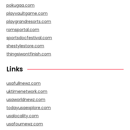
pokugaa.com
playvaultgame.com
playgrandresorts.com
romsportal.com
sportsdocfestival.com
shestylestore.com
thingsiwontfinish.com
Links
usafullnewz.com
uktimenetwork.com
usaworldnewz.com
todayusaexplore.com
usalocality.com
usafournewz.com