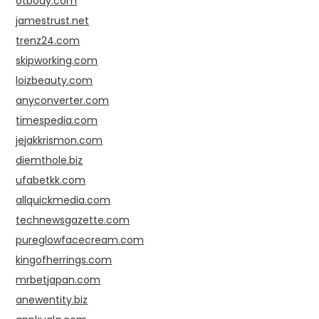
otbody.com
jamestrust.net
trenz24.com
skipworking.com
loizbeauty.com
anyconverter.com
timespedia.com
jejakkrismon.com
diemthole.biz
ufabetkk.com
allquickmedia.com
technewsgazette.com
pureglowfacecream.com
kingofherrings.com
mrbetjapan.com
anewentity.biz