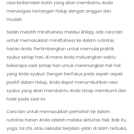
rasa kedamaian batin yang akan membantu Anda
menavigasi tantangan hidup dengan anggun dan
mudah.
Selain melatih mindfulness melalui Ahliqq, ada cara lain
untuk memasukkan mindfulness ke dalam rutinitas
harian Anda. Pertimbangkan untuk memulai praktik
syukur setiap hari, di mana Anda meluangkan waktu
beberapa saat setiap hari untuk merenungkan hal-hal
yang Anda syukuri. Dengan berfokus pada aspek-aspek
positif dalam hidup, Anda dapat menumbuhkan rasa
syukur yang akan membantu Anda tetap membumi dan
hadir pada saat ini.
Cara lain untuk memasukkan perhatian ke dalam
rutinitas harian Anda adalah melalui aktivitas fisik. Baik itu
yoga, tai chi, atau sekadar berjalan-jalan di alam terbuka,