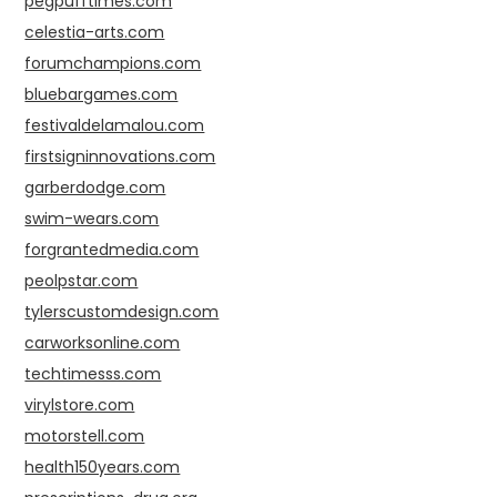
pegpufftimes.com
celestia-arts.com
forumchampions.com
bluebargames.com
festivaldelamalou.com
firstsigninnovations.com
garberdodge.com
swim-wears.com
forgrantedmedia.com
peolpstar.com
tylerscustomdesign.com
carworksonline.com
techtimesss.com
virylstore.com
motorstell.com
health150years.com