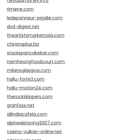
nevadamoney.info
rimene.com
ledepanneur-pigalle.com
dvd-digest.net
theartistsmarketnola.com
chiranaplus.biz
stackspancakebar.com
namheongfoodcourt.com
milanoglasgow.com
hallu-forte3.com
hallu-motion24.com
therockskippers.com
granfoss.net
allindiacafela.com
alpineskiracing2007.com
casino-vulkan-online.net