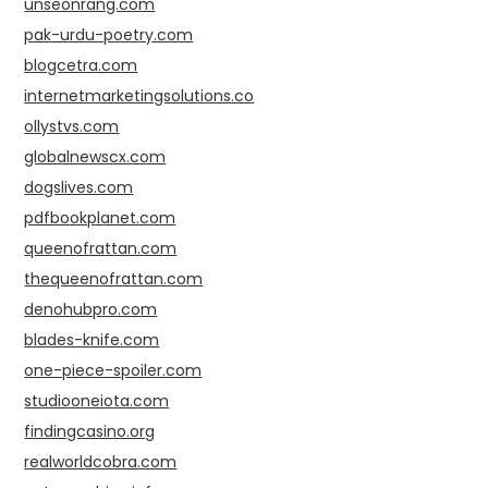
unseonrang.com
pak-urdu-poetry.com
blogcetra.com
internetmarketingsolutions.co
ollystvs.com
globalnewscx.com
dogslives.com
pdfbookplanet.com
queenofrattan.com
thequeenofrattan.com
denohubpro.com
blades-knife.com
one-piece-spoiler.com
studiooneiota.com
findingcasino.org
realworldcobra.com