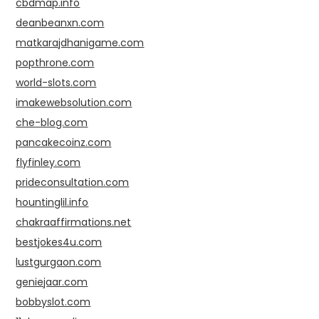
cbdmap.info
deanbeanxn.com
matkarajdhanigame.com
popthrone.com
world-slots.com
imakewebsolution.com
che-blog.com
pancakecoinz.com
flyfinley.com
prideconsultation.com
hountinglil.info
chakraaffirmations.net
bestjokes4u.com
lustgurgaon.com
geniejaar.com
bobbyslot.com