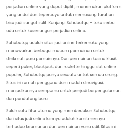
perjudian online yang dapat dipilih, menemukan platform
yang andal dan tepercaya untuk memasang taruhan
bisa jadi sangat sulit. Kunjungi Sahabatqq – toko serba
ada untuk kesenangan perjudian online.
Sahabatqq adalah situs judi online terkemuka yang
menawarkan berbagai macam permainan untuk
dinikmati para pemainnya. Dari permainan kasino klasik
seperti poker, blackjack, dan roulette hingga slot online
populer, Sahabatqq punya sesuatu untuk semua orang.
Situs ini ramah pengguna dan mudah dinavigasi,
menjadikannya sempurna untuk penjudi berpengalaman
dan pendatang baru.
Salah satu fitur utama yang membedakan Sahabatqq
dari situs judi online lainnya adalah komitmennya
terhadap keamanan dan permainan yang adil. Situs ini