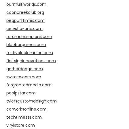
ourmultiworlds.com
cooncreekclub.org
pegpufftimes.com
celestia-arts.com
forumchampions.com
bluebargames.com
festivaldelamalou.com
firstsigninnovations.com
garberdodge.com
swim-wears.com
forgrantedmedia.com
peolpstar.com
tylerscustomdesign.com
carworksonline.com
techtimesss.com
virylstore.com