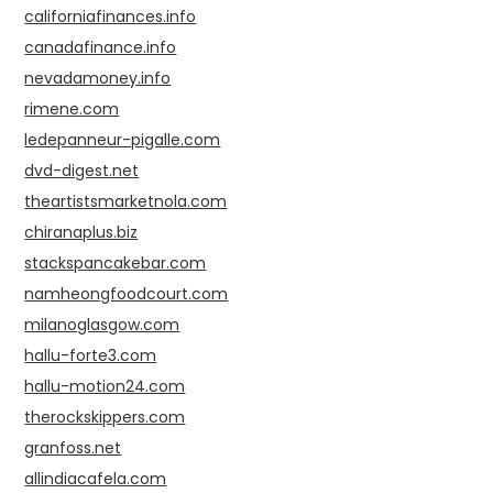
californiafinances.info
canadafinance.info
nevadamoney.info
rimene.com
ledepanneur-pigalle.com
dvd-digest.net
theartistsmarketnola.com
chiranaplus.biz
stackspancakebar.com
namheongfoodcourt.com
milanoglasgow.com
hallu-forte3.com
hallu-motion24.com
therockskippers.com
granfoss.net
allindiacafela.com