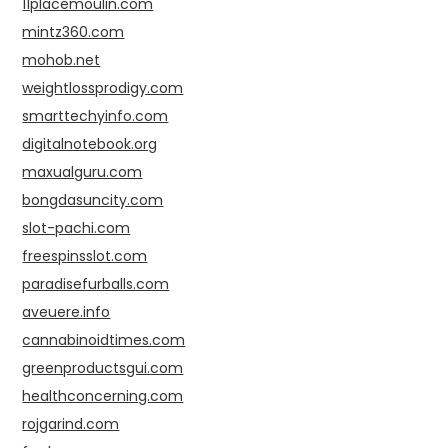
11placemoulin.com
mintz360.com
mohob.net
weightlossprodigy.com
smarttechyinfo.com
digitalnotebook.org
maxualguru.com
bongdasuncity.com
slot-pachi.com
freespinsslot.com
paradisefurballs.com
aveuere.info
cannabinoidtimes.com
greenproductsgui.com
healthconcerning.com
rojgarind.com