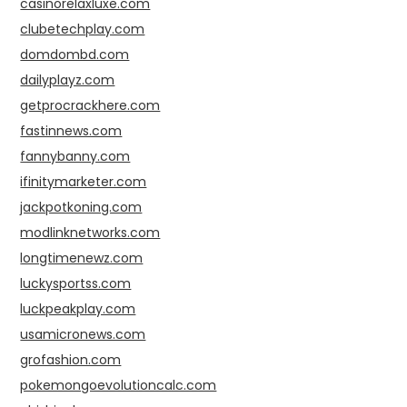
casinorelaxluxe.com
clubetechplay.com
domdombd.com
dailyplayz.com
getprocrackhere.com
fastinnews.com
fannybanny.com
ifinitymarketer.com
jackpotkoning.com
modlinknetworks.com
longtimenewz.com
luckysportss.com
luckpeakplay.com
usamicronews.com
grofashion.com
pokemongoevolutioncalc.com