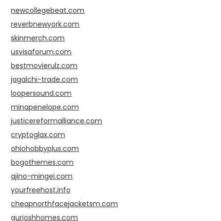
newcollegebeat.com
reverbnewyork.com
skinmerch.com
usvisaforum.com
bestmovierulz.com
jagalchi-trade.com
loopersound.com
minapenelope.com
justicereformalliance.com
cryptoglax.com
ohiohobbyplus.com
bogothemes.com
ajino-mingei.com
yourfreehost.info
cheapnorthfacejacketsm.com
gurjoshhomes.com