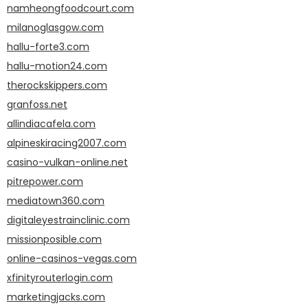
namheongfoodcourt.com
milanoglasgow.com
hallu-forte3.com
hallu-motion24.com
therockskippers.com
granfoss.net
allindiacafela.com
alpineskiracing2007.com
casino-vulkan-online.net
pitrepower.com
mediatown360.com
digitaleyestrainclinic.com
missionposible.com
online-casinos-vegas.com
xfinityrouterlogin.com
marketingjacks.com