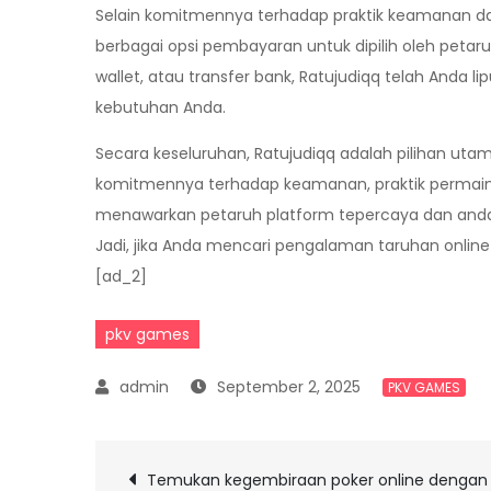
Selain komitmennya terhadap praktik keamanan da
berbagai opsi pembayaran untuk dipilih oleh petar
wallet, atau transfer bank, Ratujudiqq telah Anda
kebutuhan Anda.
Secara keseluruhan, Ratujudiqq adalah pilihan u
komitmennya terhadap keamanan, praktik permaina
menawarkan petaruh platform tepercaya dan anda
Jadi, jika Anda mencari pengalaman taruhan online 
[ad_2]
pkv games
September 2, 2025
PKV GAMES
Post
Temukan kegembiraan poker online dengan