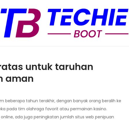
a: Solusi Terbaik untuk Bermain Slot
a sebagai solusi terbaik untuk bermain slot online. Nikmati p
cepat.
eratas untuk taruhan
an aman
am beberapa tahun terakhir, dengan banyak orang beralih ke
a pada tim olahraga favorit atau permainan kasino.
nline, ada juga peningkatan jumlah situs web penipuan