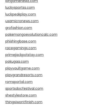
longtimenewz.com
luckysportss.com
luckpeakplay.com
usamicronews.com
grofashion.com
pokemongoevolutioncalc.com
phishingbase.com
racegamings.com
primejackpotstay.com
pokugaa.com
playvaultgame.com
playgrandresorts.com
romsportal.com
sportsdocfestival.com
shestylestore.com
thingsiwontfinish.com