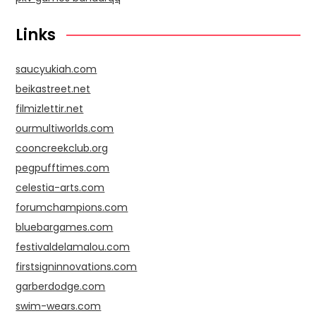
Links
saucyukiah.com
beikastreet.net
filmizlettir.net
ourmultiworlds.com
cooncreekclub.org
pegpufftimes.com
celestia-arts.com
forumchampions.com
bluebargames.com
festivaldelamalou.com
firstsigninnovations.com
garberdodge.com
swim-wears.com