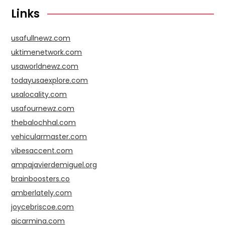
Links
usafullnewz.com
uktimenetwork.com
usaworldnewz.com
todayusaexplore.com
usalocality.com
usafournewz.com
thebalochhal.com
vehicularmaster.com
vibesaccent.com
ampajavierdemiguel.org
brainboosters.co
amberlately.com
joycebriscoe.com
aicarmina.com