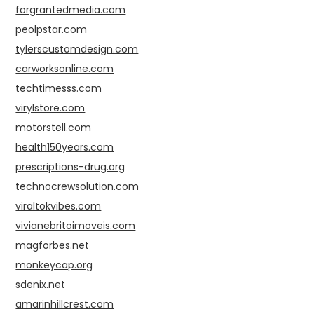
forgrantedmedia.com
peolpstar.com
tylerscustomdesign.com
carworksonline.com
techtimesss.com
virylstore.com
motorstell.com
health150years.com
prescriptions-drug.org
technocrewsolution.com
viraltokvibes.com
vivianebritoimoveis.com
magforbes.net
monkeycap.org
sdenix.net
amarinhillcrest.com