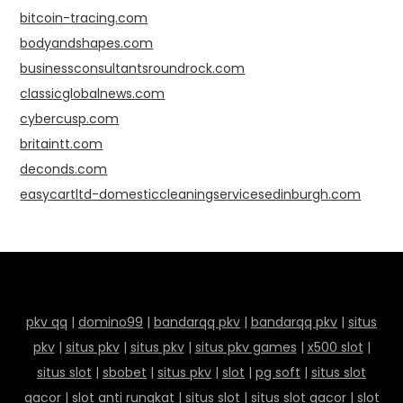
bitcoin-tracing.com
bodyandshapes.com
businessconsultantsroundrock.com
classicglobalnews.com
cybercusp.com
britaintt.com
deconds.com
easycartltd-domesticcleaningservicesedinburgh.com
pkv qq
|
domino99
|
bandarqq pkv
|
bandarqq pkv
|
situs
pkv
|
situs pkv
|
situs pkv
|
situs pkv games
|
x500 slot
|
situs slot
|
sbobet
|
situs pkv
|
slot
|
pg soft
|
situs slot
gacor
|
slot anti rungkat
|
situs slot
|
situs slot gacor
|
slot