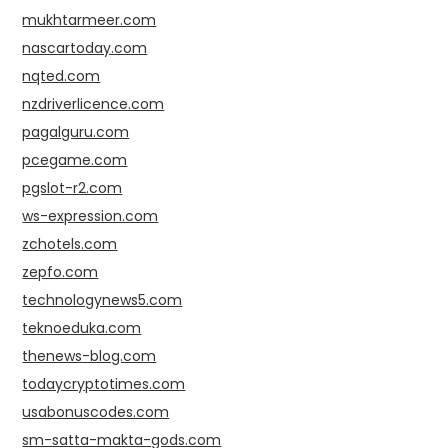
mukhtarmeer.com
nascartoday.com
nqted.com
nzdriverlicence.com
pagalguru.com
pcegame.com
pgslot-r2.com
ws-expression.com
zchotels.com
zepfo.com
technologynews5.com
teknoeduka.com
thenews-blog.com
todaycryptotimes.com
usabonuscodes.com
sm-satta-makta-gods.com