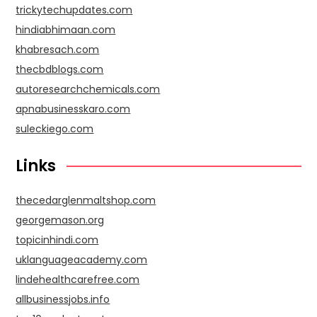
trickytechupdates.com
hindiabhimaan.com
khabresach.com
thecbdblogs.com
autoresearchchemicals.com
apnabusinesskaro.com
suleckiego.com
Links
thecedarglenmaltshop.com
georgemason.org
topicinhindi.com
uklanguageacademy.com
lindehealthcarefree.com
allbusinessjobs.info