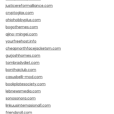
justicereformalliance.com
cryptoglax.com
ohiohobbyplus.com
bogothemes.com
ajino-mingei.com
yourfreehost.info
cheapnorthfacejacketsm.com
gurjoshhomes.com
tombradydiet.com
bonthaiclub.com
casusbelli-mod.com
bookplatesociety.com
lebnewsmedia.com
sonosonora.com
linkuusinternasional1.com
friendsroll.com