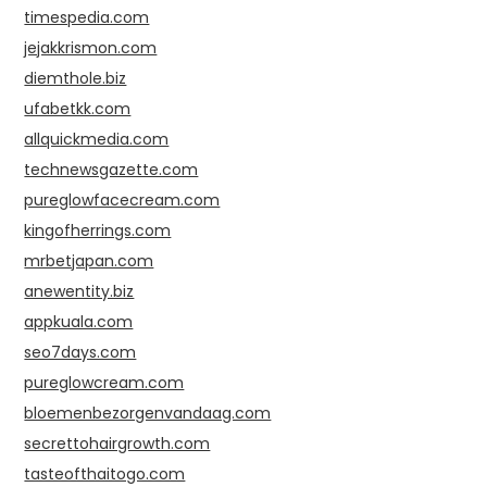
timespedia.com
jejakkrismon.com
diemthole.biz
ufabetkk.com
allquickmedia.com
technewsgazette.com
pureglowfacecream.com
kingofherrings.com
mrbetjapan.com
anewentity.biz
appkuala.com
seo7days.com
pureglowcream.com
bloemenbezorgenvandaag.com
secrettohairgrowth.com
tasteofthaitogo.com