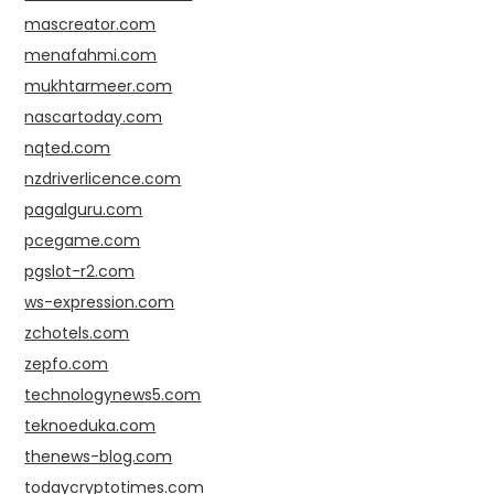
mascreator.com
menafahmi.com
mukhtarmeer.com
nascartoday.com
nqted.com
nzdriverlicence.com
pagalguru.com
pcegame.com
pgslot-r2.com
ws-expression.com
zchotels.com
zepfo.com
technologynews5.com
teknoeduka.com
thenews-blog.com
todaycryptotimes.com