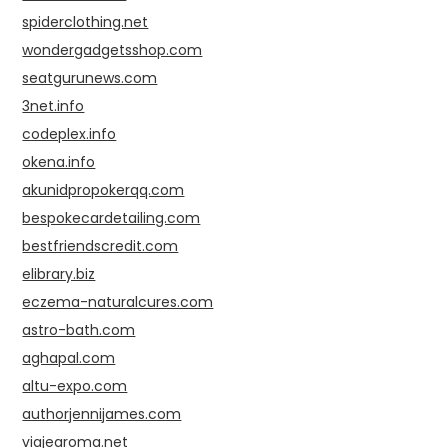
spiderclothing.net
wondergadgetsshop.com
seatgurunews.com
3net.info
codeplex.info
okena.info
akunidpropokerqq.com
bespokecardetailing.com
bestfriendscredit.com
elibrary.biz
eczema-naturalcures.com
astro-bath.com
aghapal.com
altu-expo.com
authorjennijames.com
viajearoma.net