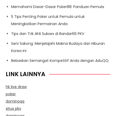
Memahami Dasar-Dasar Poker88: Panduan Pemula
5 Tips Penting Poker untuk Pemula untuk
Meningkatkan Permainan Anda
Tips dan Trik Ahli Sukses di Bandar66 PKV
Seni Sakong: Menjelajahi Makna Budaya dari Hiburan
Korea ini
Bebaskan Semangat Kompetitif Anda dengan AduQQ
LINK LAINNYA
hk live draw
poker
dominoqq
situs pkv
dominoqq