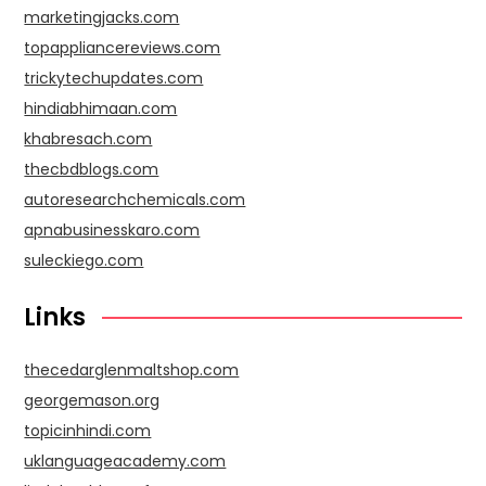
marketingjacks.com
topappliancereviews.com
trickytechupdates.com
hindiabhimaan.com
khabresach.com
thecbdblogs.com
autoresearchchemicals.com
apnabusinesskaro.com
suleckiego.com
Links
thecedarglenmaltshop.com
georgemason.org
topicinhindi.com
uklanguageacademy.com