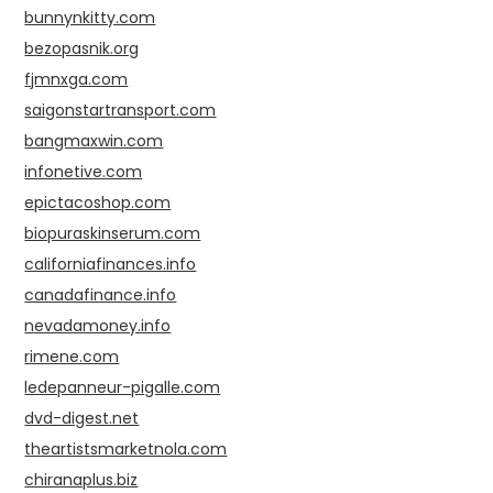
bunnynkitty.com
bezopasnik.org
fjmnxga.com
saigonstartransport.com
bangmaxwin.com
infonetive.com
epictacoshop.com
biopuraskinserum.com
californiafinances.info
canadafinance.info
nevadamoney.info
rimene.com
ledepanneur-pigalle.com
dvd-digest.net
theartistsmarketnola.com
chiranaplus.biz