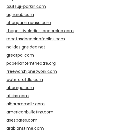
tsutsuji-parkin.com
agharab.com
cheapammousa.com
thepositiveladiessoccerclub.com
recetasdecocinafaciles.com
naildesignsidea.net
greatpai.com
paperlanterntheatre.org
freeworshipnetwork.com
watercraftllc.com
abourge.com
afiliixs.com
alharammallz.com
americanbulletins.com
asespares.com
arabianstime.com