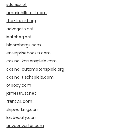
sdenix.net
amarinhillcrest.com
the-tourist.org
advogato.net
isafebag.net
bloombergz.com
enterpriseboosts.com
casino-kartenspiele.com
casino-automatenspiele.org
casino-tischspiele.com
otbody.com
jamestrust.net
trenz24.com
skipworking.com
loizbeauty.com
anyconverter.com