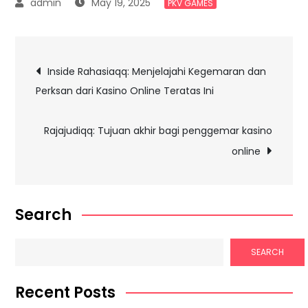
May 19, 2025
PKV GAMES
Post
Inside Rahasiaqq: Menjelajahi Kegemaran dan
Perksan dari Kasino Online Teratas Ini
navigation
Rajajudiqq: Tujuan akhir bagi penggemar kasino
online
Search
SEARCH
Recent Posts