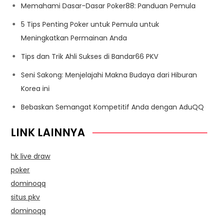
Memahami Dasar-Dasar Poker88: Panduan Pemula
5 Tips Penting Poker untuk Pemula untuk
Meningkatkan Permainan Anda
Tips dan Trik Ahli Sukses di Bandar66 PKV
Seni Sakong: Menjelajahi Makna Budaya dari Hiburan
Korea ini
Bebaskan Semangat Kompetitif Anda dengan AduQQ
LINK LAINNYA
hk live draw
poker
dominoqq
situs pkv
dominoqq