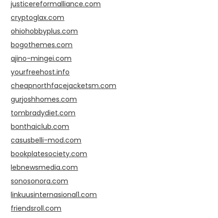
justicereformalliance.com
cryptoglax.com
ohiohobbyplus.com
bogothemes.com
ajino-mingei.com
yourfreehost.info
cheapnorthfacejacketsm.com
gurjoshhomes.com
tombradydiet.com
bonthaiclub.com
casusbelli-mod.com
bookplatesociety.com
lebnewsmedia.com
sonosonora.com
linkuusinternasional1.com
friendsroll.com