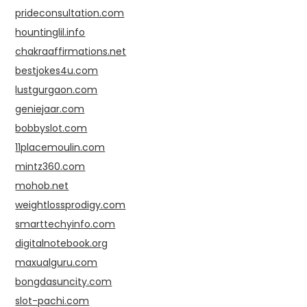
prideconsultation.com
hountinglil.info
chakraaffirmations.net
bestjokes4u.com
lustgurgaon.com
geniejaar.com
bobbyslot.com
11placemoulin.com
mintz360.com
mohob.net
weightlossprodigy.com
smarttechyinfo.com
digitalnotebook.org
maxualguru.com
bongdasuncity.com
slot-pachi.com