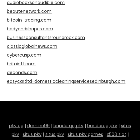
audiobooksonaudible.com
beautenetwork.com
bitcoin-tracing.com
bodyandshapes.com
businessconsultantsroundrock.com
classicglobalnews.com
cybercusp.com
britaintt.com
deconds.com
easycartltd-domesticcleaningservicesedinburgh.com
pkv qq
|
domino99
|
bandarqq pkv
|
bandarqq pkv
|
situs
pkv
|
situs pkv
|
situs pkv
|
situs pkv games
|
x500 slot
|