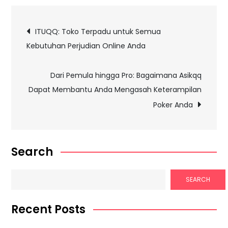
Post
ITUQQ: Toko Terpadu untuk Semua
Kebutuhan Perjudian Online Anda
navigation
Dari Pemula hingga Pro: Bagaimana Asikqq
Dapat Membantu Anda Mengasah Keterampilan
Poker Anda
Search
SEARCH
Recent Posts