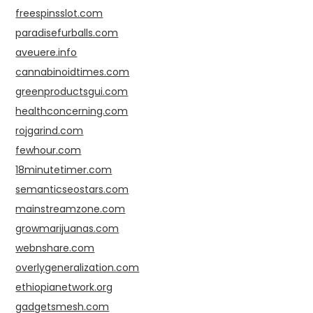
freespinsslot.com
paradisefurballs.com
aveuere.info
cannabinoidtimes.com
greenproductsgui.com
healthconcerning.com
rojgarind.com
fewhour.com
18minutetimer.com
semanticseostars.com
mainstreamzone.com
growmarijuanas.com
webnshare.com
overlygeneralization.com
ethiopianetwork.org
gadgetsmesh.com