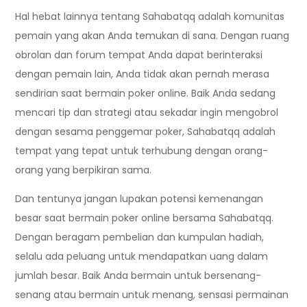
Hal hebat lainnya tentang Sahabatqq adalah komunitas
pemain yang akan Anda temukan di sana. Dengan ruang
obrolan dan forum tempat Anda dapat berinteraksi
dengan pemain lain, Anda tidak akan pernah merasa
sendirian saat bermain poker online. Baik Anda sedang
mencari tip dan strategi atau sekadar ingin mengobrol
dengan sesama penggemar poker, Sahabatqq adalah
tempat yang tepat untuk terhubung dengan orang-
orang yang berpikiran sama.
Dan tentunya jangan lupakan potensi kemenangan
besar saat bermain poker online bersama Sahabatqq.
Dengan beragam pembelian dan kumpulan hadiah,
selalu ada peluang untuk mendapatkan uang dalam
jumlah besar. Baik Anda bermain untuk bersenang-
senang atau bermain untuk menang, sensasi permainan