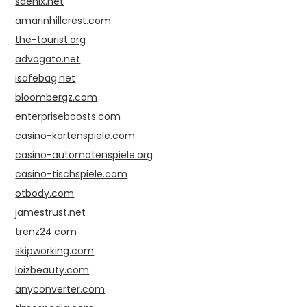
sdenix.net
amarinhillcrest.com
the-tourist.org
advogato.net
isafebag.net
bloombergz.com
enterpriseboosts.com
casino-kartenspiele.com
casino-automatenspiele.org
casino-tischspiele.com
otbody.com
jamestrust.net
trenz24.com
skipworking.com
loizbeauty.com
anyconverter.com