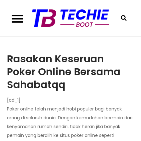
Skip
to
content
Slot Gacor Deposit Pulsa:
Mainkan slot gacor dengan deposit pulsa
sebagai solusi terbaik untuk bermain slot
Solusi Terbaik untuk
online. Nikmati permainan yang seru dengan
transaksi yang mudah dan cepat.
Bermain Slot Online
Rasakan Keseruan
Poker Online Bersama
Sahabatqq
[ad_1]
Poker online telah menjadi hobi populer bagi banyak
orang di seluruh dunia. Dengan kemudahan bermain dari
kenyamanan rumah sendiri, tidak heran jika banyak
pemain yang beralih ke situs poker online seperti