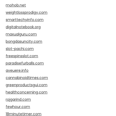
mohob.net
weightlossprodigy.com
smarttechyinfo.com
digitalnotebook.org
maxualguru.com
bongdasuncity.com
slot-pachi.com
freespinsslot.com
paradisefurballs.com
aveuere.info
cannabinoidtimes.com
greenproductsgui.com
healthconcerning.com
rojgarind.com
fewhour.com
18minutetimer.com