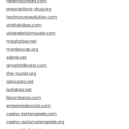
health150years.com
prescriptions-drug.org
technocrewsolution.com
viraltokvibes.com
vivianebritoimoveis.com
magforbes.net
monkeycap.org
sdenix.net
amarinhillcrest.com
the-tourist.org
advogato.net
isafebag.net
bloombergz.com
enterpriseboosts.com
casino-kartenspiele.com
casino-automatenspiele.org