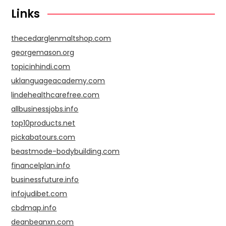
Links
thecedarglenmaltshop.com
georgemason.org
topicinhindi.com
uklanguageacademy.com
lindehealthcarefree.com
allbusinessjobs.info
top10products.net
pickabatours.com
beastmode-bodybuilding.com
financelplan.info
businessfuture.info
infojudibet.com
cbdmap.info
deanbeanxn.com