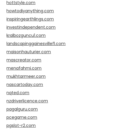
hottstyle.com
howtodiyanything.com
inspiringearthlings.com
investindependent.com
kralbozguncu1.com
landscapinggainesvillefl.com
maisonhauturier.com
mascreator.com
menafahmi.com
mukhtarmeer.com
nascartoday.com
nqted.com
nzdriverlicence.com
pagalguru.com
pcegame.com
pgslot-r2.com