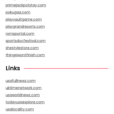
primejackpotstay.com
pokugaa.com
playvaultgame.com
playgrandresorts.com
romsportal.com
sportsdocfestival.com
shestylestore.com
thingsiwontfinish.com
Links
usafullnewz.com
uktimenetwork.com
usaworldnewz.com
todayusaexplore.com
usalocality.com