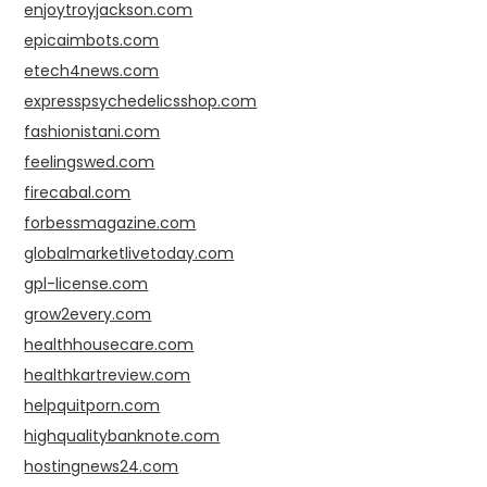
enjoytroyjackson.com
epicaimbots.com
etech4news.com
expresspsychedelicsshop.com
fashionistani.com
feelingswed.com
firecabal.com
forbessmagazine.com
globalmarketlivetoday.com
gpl-license.com
grow2every.com
healthhousecare.com
healthkartreview.com
helpquitporn.com
highqualitybanknote.com
hostingnews24.com