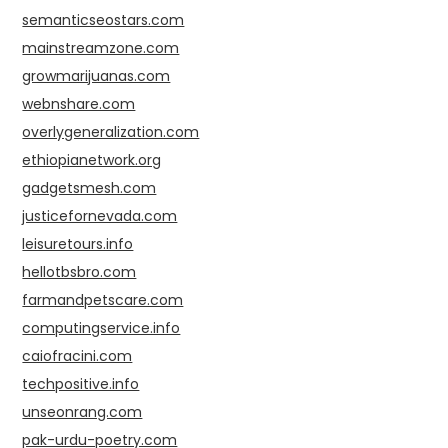
semanticseostars.com
mainstreamzone.com
growmarijuanas.com
webnshare.com
overlygeneralization.com
ethiopianetwork.org
gadgetsmesh.com
justicefornevada.com
leisuretours.info
hellotbsbro.com
farmandpetscare.com
computingservice.info
caiofracini.com
techpositive.info
unseonrang.com
pak-urdu-poetry.com