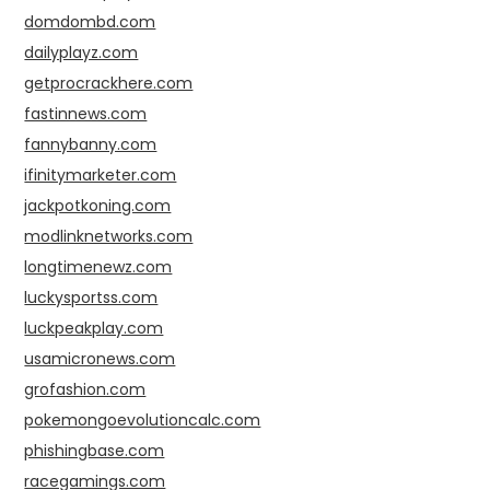
domdombd.com
dailyplayz.com
getprocrackhere.com
fastinnews.com
fannybanny.com
ifinitymarketer.com
jackpotkoning.com
modlinknetworks.com
longtimenewz.com
luckysportss.com
luckpeakplay.com
usamicronews.com
grofashion.com
pokemongoevolutioncalc.com
phishingbase.com
racegamings.com