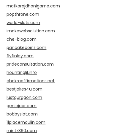
matkarajdhanigame.com
popthrone.com
world-slots.com
imakewebsolution.com
che-blog.com
pancakecoinz.com
flyfinley.com
prideconsultation.com
hountinglil.info
chakraaffirmations.net
bestjokes4u.com
lustgurgaon.com
geniejaar.com
bobbyslot.com
11placemoulin.com
mintz360.com