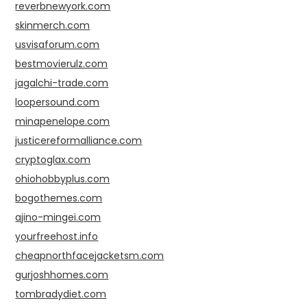
reverbnewyork.com
skinmerch.com
usvisaforum.com
bestmovierulz.com
jagalchi-trade.com
loopersound.com
minapenelope.com
justicereformalliance.com
cryptoglax.com
ohiohobbyplus.com
bogothemes.com
ajino-mingei.com
yourfreehost.info
cheapnorthfacejacketsm.com
gurjoshhomes.com
tombradydiet.com