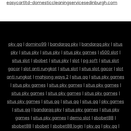
easycartltd-domesticcleaningservicesedinburgh.com
pkv qq
|
domino99
|
bandarqq pkv
|
bandarqq pkv
|
situs
pkv
|
situs pkv
|
situs pkv
|
situs pkv games
|
x500 slot
|
situs slot
|
sbobet
|
situs pkv
|
slot
|
pg soft
|
situs slot
gacor
|
slot anti rungkat
|
situs slot
|
situs slot gacor
|
slot
anti rungkat
|
mahjong ways 2
|
situs qq
|
situs pkv games
|
situs pkv games
|
situs pkv games
|
situs pkv games
|
situs pkv games
|
situs pkv games
|
situs pkv games
|
situs pkv games
|
situs qq
|
situs qq
|
situs qq
|
pkv games
|
situs qq
|
bandarqq pkv
|
situs pkv games
|
situs pkv
games
|
situs pkv games
|
demo slot
|
sbobet88
|
sbobet88
|
sbobet
|
sbobet88 login
|
pkv qq
|
pkv qq
|