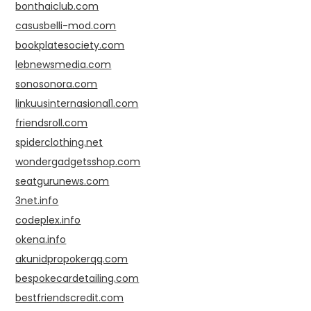
bonthaiclub.com
casusbelli-mod.com
bookplatesociety.com
lebnewsmedia.com
sonosonora.com
linkuusinternasional1.com
friendsroll.com
spiderclothing.net
wondergadgetsshop.com
seatgurunews.com
3net.info
codeplex.info
okena.info
akunidpropokerqq.com
bespokecardetailing.com
bestfriendscredit.com