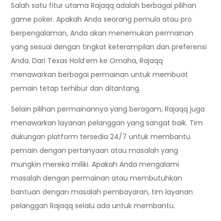
Salah satu fitur utama Rajaqq adalah berbagai pilihan
game poker. Apakah Anda seorang pemula atau pro
berpengalaman, Anda akan menemukan permainan
yang sesuai dengan tingkat keterampilan dan preferensi
Anda. Dari Texas Hold’em ke Omaha, Rajaqq
menawarkan berbagai permainan untuk membuat
pemain tetap terhibur dan ditantang.
Selain pilihan permainannya yang beragam, Rajaqq juga
menawarkan layanan pelanggan yang sangat baik. Tim
dukungan platform tersedia 24/7 untuk membantu
pemain dengan pertanyaan atau masalah yang
mungkin mereka miliki. Apakah Anda mengalami
masalah dengan permainan atau membutuhkan
bantuan dengan masalah pembayaran, tim layanan
pelanggan Rajaqq selalu ada untuk membantu.