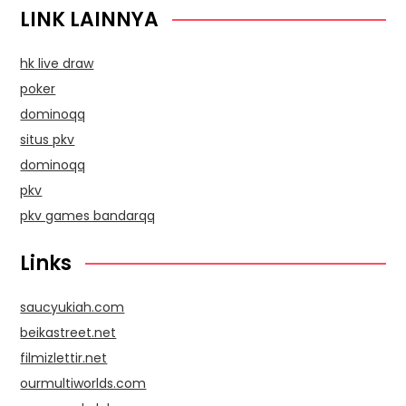
LINK LAINNYA
hk live draw
poker
dominoqq
situs pkv
dominoqq
pkv
pkv games bandarqq
Links
saucyukiah.com
beikastreet.net
filmizlettir.net
ourmultiworlds.com