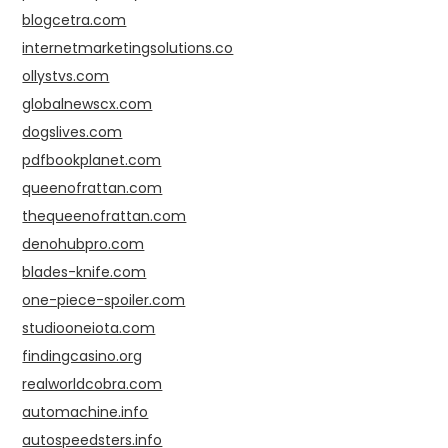
blogcetra.com
internetmarketingsolutions.co
ollystvs.com
globalnewscx.com
dogslives.com
pdfbookplanet.com
queenofrattan.com
thequeenofrattan.com
denohubpro.com
blades-knife.com
one-piece-spoiler.com
studiooneiota.com
findingcasino.org
realworldcobra.com
automachine.info
autospeedsters.info