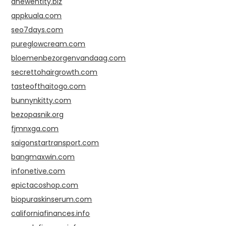
anewentity.biz
appkuala.com
seo7days.com
pureglowcream.com
bloemenbezorgenvandaag.com
secrettohairgrowth.com
tasteofthaitogo.com
bunnynkitty.com
bezopasnik.org
fjmnxga.com
saigonstartransport.com
bangmaxwin.com
infonetive.com
epictacoshop.com
biopuraskinserum.com
californiafinances.info