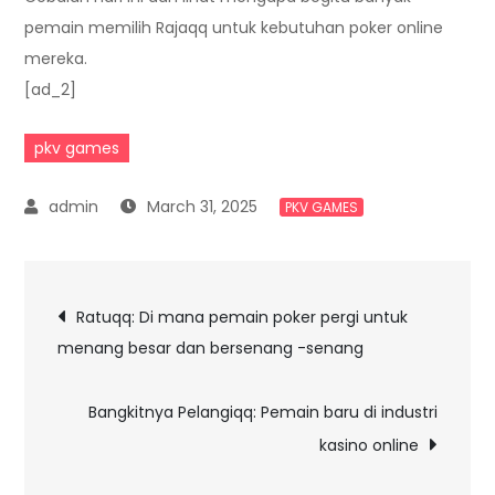
pemain memilih Rajaqq untuk kebutuhan poker online
mereka.
[ad_2]
pkv games
March 31, 2025
PKV GAMES
Post
Ratuqq: Di mana pemain poker pergi untuk
menang besar dan bersenang -senang
navigation
Bangkitnya Pelangiqq: Pemain baru di industri
kasino online