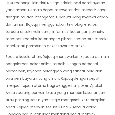
Fitur menonjol lain dari Rajaqq adalah opsi pembayaran
yang aman. Pemain dapat menyetor dan menarik dana
dengan mudah, mengetahui bahwa uang mereka aman
dan aman. Rajaqq menggunakan teknologi enkripsi
terbaru untuk melindungi informasi keuangan pemain,
memberi mereka ketenangan pikiran sementara mereka
menikmati permainan poker favorit mereka.
Secara keseluruhan, Rajaqq menawarkan kepada pemain
pengalaman poker online terbaik. Dengan berbagai
permainan, layanan pelanggan yang sangat baik, dan
opsi pembayaran yang aman, Rajaqq dengan cepat
menjadi tujuan utama bagi penggemar poker. Apakah
Anda seorang pemain biasa yang mencari kesenangan
atau pesaing serius yang ingin mengasah keterampilan
Anda, Rajaqq memiliki sesuatu untuk semua orang.
Cobalah hari ini dan lihat mengapa begitu banyak