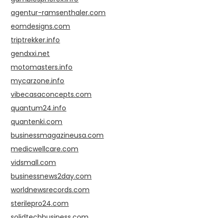
agentur-ramsenthaler.com
eomdesigns.com
triptrekker.info
gendxxi.net
motomasters.info
mycarzone.info
vibecasaconcepts.com
quantum24.info
quantenki.com
businessmagazineusa.com
medicwellcare.com
vidsmall.com
businessnews2day.com
worldnewsrecords.com
sterilepro24.com
solidtechbusiness.com