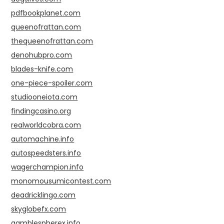
pdfbookplanet.com
queenofrattan.com
thequeenofrattan.com
denohubpro.com
blades-knife.com
one-piece-spoiler.com
studiooneiota.com
findingcasino.org
realworldcobra.com
automachine.info
autospeedsters.info
wagerchampion.info
monomousumicontest.com
deadricklingo.com
skyglobefx.com
gamblespherex.info