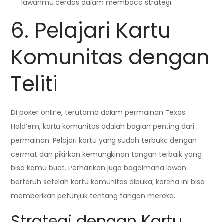
lawanmu cerdas dalam membaca strategi.
6. Pelajari Kartu
Komunitas dengan
Teliti
Di poker online, terutama dalam permainan Texas
Hold’em, kartu komunitas adalah bagian penting dari
permainan. Pelajari kartu yang sudah terbuka dengan
cermat dan pikirkan kemungkinan tangan terbaik yang
bisa kamu buat. Perhatikan juga bagaimana lawan
bertaruh setelah kartu komunitas dibuka, karena ini bisa
memberikan petunjuk tentang tangan mereka.
Strategi dengan Kartu