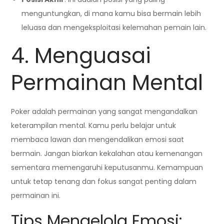
menguntungkan, di mana kamu bisa bermain lebih
leluasa dan mengeksploitasi kelemahan pemain lain.
4. Menguasai
Permainan Mental
Poker adalah permainan yang sangat mengandalkan
keterampilan mental. Kamu perlu belajar untuk
membaca lawan dan mengendalikan emosi saat
bermain. Jangan biarkan kekalahan atau kemenangan
sementara memengaruhi keputusanmu. Kemampuan
untuk tetap tenang dan fokus sangat penting dalam
permainan ini.
Tips Mengelola Emosi: