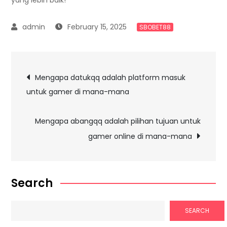
February 15, 2025
SBOBET88
Post
Mengapa datukqq adalah platform masuk
untuk gamer di mana-mana
navigation
Mengapa abangqq adalah pilihan tujuan untuk
gamer online di mana-mana
Search
SEARCH