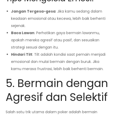
Jangan Tergesa-gesa
: Jika kamu sedang dalam
keadaan emosional atau kecewa, lebih baik berhenti
sejenak.
Baca Lawan
: Perhatikan gaya bermain lawanmu,
apakah mereka agresif atau pasif, dan sesuaikan
strategi sesuai dengan itu.
Hindari Tilt
: Tilt adalah kondisi saat pemain menjadi
emosional dan mulai bermain dengan buruk. Jika
kamu merasa frustrasi, lebih baik berhenti bermain.
5. Bermain dengan
Agresif dan Selektif
Salah satu trik utama dalam poker adalah bermain