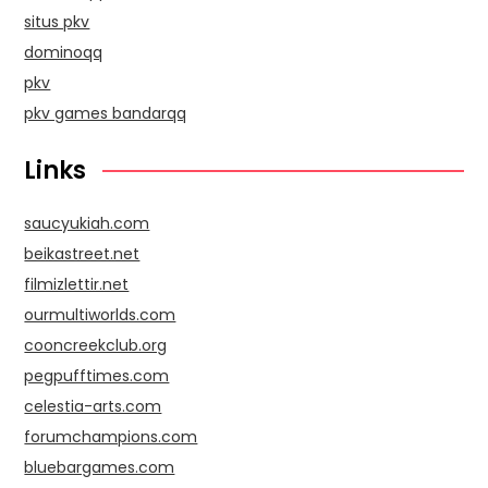
situs pkv
dominoqq
pkv
pkv games bandarqq
Links
saucyukiah.com
beikastreet.net
filmizlettir.net
ourmultiworlds.com
cooncreekclub.org
pegpufftimes.com
celestia-arts.com
forumchampions.com
bluebargames.com