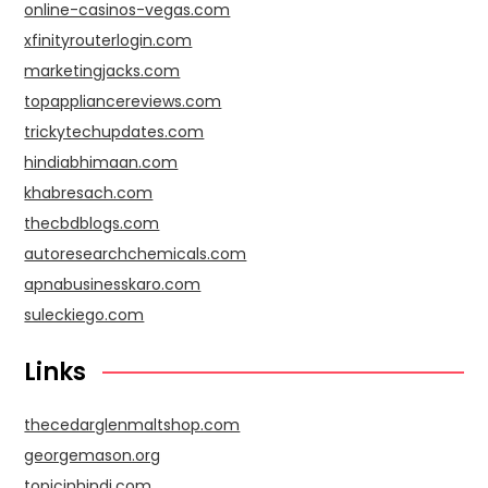
online-casinos-vegas.com
xfinityrouterlogin.com
marketingjacks.com
topappliancereviews.com
trickytechupdates.com
hindiabhimaan.com
khabresach.com
thecbdblogs.com
autoresearchchemicals.com
apnabusinesskaro.com
suleckiego.com
Links
thecedarglenmaltshop.com
georgemason.org
topicinhindi.com