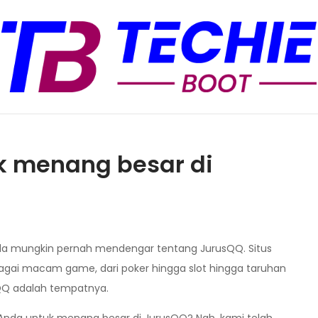
a: Solusi Terbaik untuk Bermain Slot
a sebagai solusi terbaik untuk bermain slot online. Nikmati p
cepat.
 menang besar di
nda mungkin pernah mendengar tentang JurusQQ. Situs
bagai macam game, dari poker hingga slot hingga taruhan
sQQ adalah tempatnya.