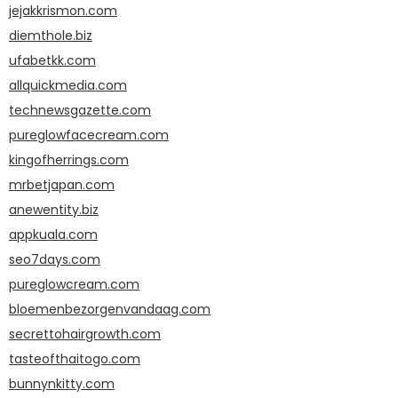
jejakkrismon.com
diemthole.biz
ufabetkk.com
allquickmedia.com
technewsgazette.com
pureglowfacecream.com
kingofherrings.com
mrbetjapan.com
anewentity.biz
appkuala.com
seo7days.com
pureglowcream.com
bloemenbezorgenvandaag.com
secrettohairgrowth.com
tasteofthaitogo.com
bunnynkitty.com