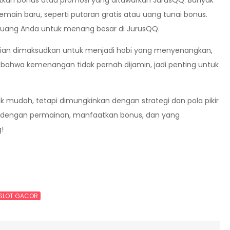
tkan bonus atau promosi yang ditawarkan JurusQQ. Banyak
main baru, seperti putaran gratis atau uang tunai bonus.
luang Anda untuk menang besar di JurusQQ.
judian dimaksudkan untuk menjadi hobi yang menyenangkan,
h bahwa kemenangan tidak pernah dijamin, jadi penting untuk
 mudah, tetapi dimungkinkan dengan strategi dan pola pikir
da dengan permainan, manfaatkan bonus, dan yang
!
SLOT GACOR