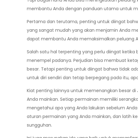
Tapi bagaimana Anda bisa meningkatkan peluang A
membantu Anda dengan panduan utama untuk men
Pertama dan terutama, penting untuk diingat bahw
yang sangat mudah yang akan menjamin Anda mena
dapat membantu Anda memaksimalkan peluang An
Salah satu hal terpenting yang perlu diingat keti
menempel padanya. Perjudian bisa membuat keta
besar. Tetapi penting untuk diingat bahwa tidak a
untuk diri sendiri dan tetap berpegang pada itu, apa
Kiat penting lainnya untuk memenangkan besar d
Anda mainkan. Setiap permainan memiliki serangkaia
mengetahui apa yang Anda lakukan sebelum Anda m
aturan permainan yang Anda mainkan, dan latih k
sungguhan.