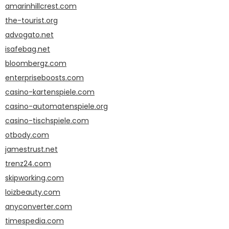
amarinhillcrest.com
the-tourist.org
advogato.net
isafebag.net
bloombergz.com
enterpriseboosts.com
casino-kartenspiele.com
casino-automatenspiele.org
casino-tischspiele.com
otbody.com
jamestrust.net
trenz24.com
skipworking.com
loizbeauty.com
anyconverter.com
timespedia.com