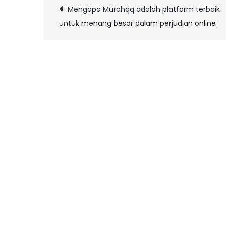
Post
Mengapa Murahqq adalah platform terbaik
untuk menang besar dalam perjudian online
navigation