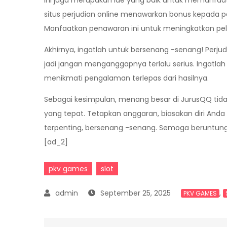
Ini juga merupakan ide yang baik untuk memanfaa
situs perjudian online menawarkan bonus kepada pe
Manfaatkan penawaran ini untuk meningkatkan pe
Akhirnya, ingatlah untuk bersenang -senang! Per
jadi jangan menganggapnya terlalu serius. Ingatla
menikmati pengalaman terlepas dari hasilnya.
Sebagai kesimpulan, menang besar di JurusQQ tidak
yang tepat. Tetapkan anggaran, biasakan diri An
terpenting, bersenang -senang. Semoga beruntung
[ad_2]
pkv games
slot
September 25, 2025
,
PKV GAMES