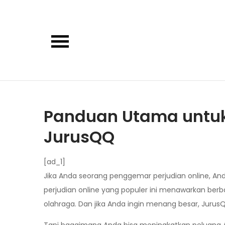
Skip
to
content
Slot Gacor Deposit Puls
Mainkan slot gacor dengan deposit puls
Panduan Utama untuk
JurusQQ
[ad_1]
Jika Anda seorang penggemar perjudian online, A
perjudian online yang populer ini menawarkan ber
olahraga. Dan jika Anda ingin menang besar, Juru