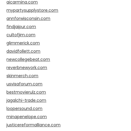
aicarmina.com
mypartysupplystore.com
annforwisconsin.com
findjaipur.com
cultofjim.com
glimmerick.com
davidfollett.com
newcollegebeat.com
reverbnewyork.com
skinmerch.com
usvisaforum.com
bestmovierulz.com
jagalchi-trade.com
loopersound.com
minapenelope.com
justicereformalliance.com