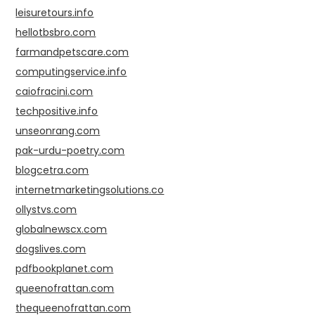
leisuretours.info
hellotbsbro.com
farmandpetscare.com
computingservice.info
caiofracini.com
techpositive.info
unseonrang.com
pak-urdu-poetry.com
blogcetra.com
internetmarketingsolutions.co
ollystvs.com
globalnewscx.com
dogslives.com
pdfbookplanet.com
queenofrattan.com
thequeenofrattan.com