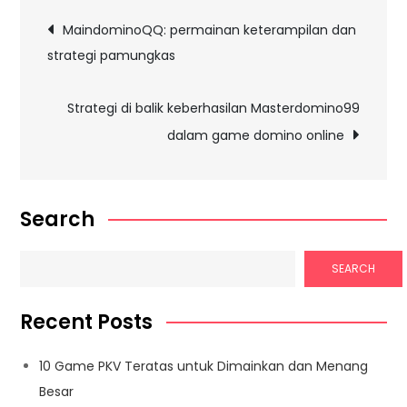
Post
MaindominoQQ: permainan keterampilan dan
strategi pamungkas
navigation
Strategi di balik keberhasilan Masterdomino99
dalam game domino online
Search
SEARCH
Recent Posts
10 Game PKV Teratas untuk Dimainkan dan Menang
Besar