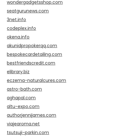
wondergadgetsshop.com
seatgurunews.com
3net.info
codeplex.info
okena.info
akunidpropokerqq.com
bespokecardetailing.com
bestfriendscredit.com
elibrary.biz
eczema-naturalcures.com
astro-bath.com
aghapal.com
altu-expo.com
authorjennijames.com
viajearoma.net
tsutsuji-parkin.com