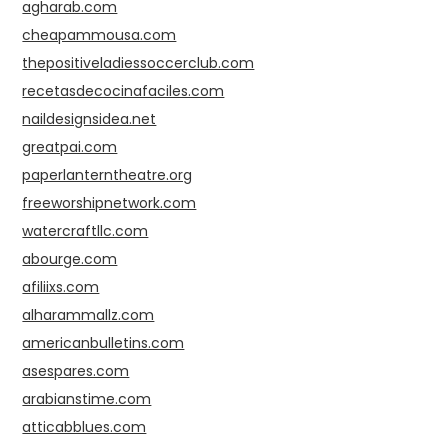
agharab.com
cheapammousa.com
thepositiveladiessoccerclub.com
recetasdecocinafaciles.com
naildesignsidea.net
greatpai.com
paperlanterntheatre.org
freeworshipnetwork.com
watercraftllc.com
abourge.com
afiliixs.com
alharammallz.com
americanbulletins.com
asespares.com
arabianstime.com
atticabblues.com