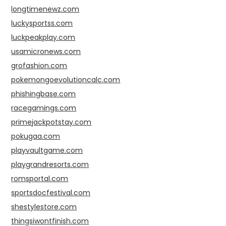
longtimenewz.com
luckysportss.com
luckpeakplay.com
usamicronews.com
grofashion.com
pokemongoevolutioncalc.com
phishingbase.com
racegamings.com
primejackpotstay.com
pokugaa.com
playvaultgame.com
playgrandresorts.com
romsportal.com
sportsdocfestival.com
shestylestore.com
thingsiwontfinish.com