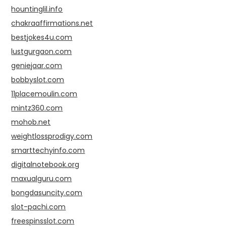
hountinglil.info
chakraaffirmations.net
bestjokes4u.com
lustgurgaon.com
geniejaar.com
bobbyslot.com
11placemoulin.com
mintz360.com
mohob.net
weightlossprodigy.com
smarttechyinfo.com
digitalnotebook.org
maxualguru.com
bongdasuncity.com
slot-pachi.com
freespinsslot.com