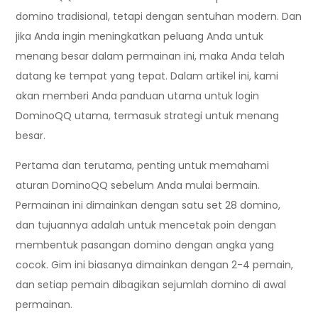
domino tradisional, tetapi dengan sentuhan modern. Dan
jika Anda ingin meningkatkan peluang Anda untuk
menang besar dalam permainan ini, maka Anda telah
datang ke tempat yang tepat. Dalam artikel ini, kami
akan memberi Anda panduan utama untuk login
DominoQQ utama, termasuk strategi untuk menang
besar.
Pertama dan terutama, penting untuk memahami
aturan DominoQQ sebelum Anda mulai bermain.
Permainan ini dimainkan dengan satu set 28 domino,
dan tujuannya adalah untuk mencetak poin dengan
membentuk pasangan domino dengan angka yang
cocok. Gim ini biasanya dimainkan dengan 2-4 pemain,
dan setiap pemain dibagikan sejumlah domino di awal
permainan.