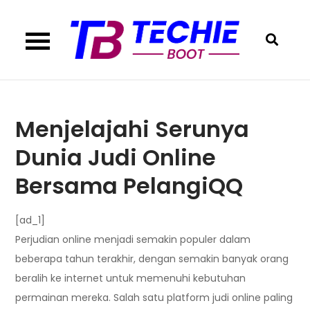
Skip
to
content
Slot Gacor Deposit Pulsa:
Mainkan slot gacor dengan deposit pulsa
sebagai solusi terbaik untuk bermain slot
Solusi Terbaik untuk
online. Nikmati permainan yang seru dengan
transaksi yang mudah dan cepat.
Bermain Slot Online
Menjelajahi Serunya
Dunia Judi Online
Bersama PelangiQQ
[ad_1]
Perjudian online menjadi semakin populer dalam
beberapa tahun terakhir, dengan semakin banyak orang
beralih ke internet untuk memenuhi kebutuhan
permainan mereka. Salah satu platform judi online paling