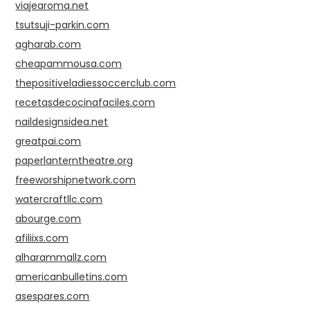
viajearoma.net
tsutsuji-parkin.com
agharab.com
cheapammousa.com
thepositiveladiessoccerclub.com
recetasdecocinafaciles.com
naildesignsidea.net
greatpai.com
paperlanterntheatre.org
freeworshipnetwork.com
watercraftllc.com
abourge.com
afiliixs.com
alharammallz.com
americanbulletins.com
asespares.com