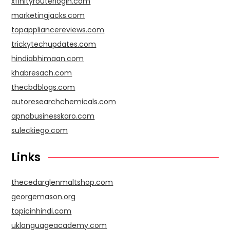
xfinityrouterlogin.com
marketingjacks.com
topappliancereviews.com
trickytechupdates.com
hindiabhimaan.com
khabresach.com
thecbdblogs.com
autoresearchchemicals.com
apnabusinesskaro.com
suleckiego.com
Links
thecedarglenmaltshop.com
georgemason.org
topicinhindi.com
uklanguageacademy.com