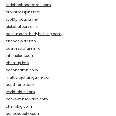
lindehealthcarefree.com
allbusinessjobs.info
top10products.net
pickabatours.com
beastmode-bodybuilding.com
financelplan.info
businessfuture.info
infojudibet.com
cbdmap.info
deanbeanxn.com
matkarajdhanigame.com
popthrone.com
world-slots.com
imakewebsolution.com
che-blog.com
pancakecoinz.com