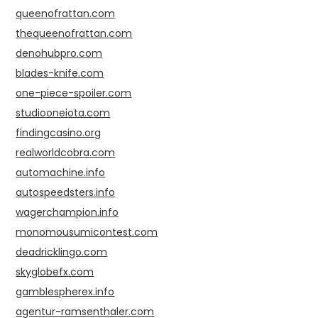
queenofrattan.com
thequeenofrattan.com
denohubpro.com
blades-knife.com
one-piece-spoiler.com
studiooneiota.com
findingcasino.org
realworldcobra.com
automachine.info
autospeedsters.info
wagerchampion.info
monomousumicontest.com
deadricklingo.com
skyglobefx.com
gamblespherex.info
agentur-ramsenthaler.com