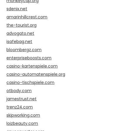
monkeycap.org
sdenix.net
amarinhillcrest.com
the-tourist.org
advogato.net
isafebag.net
bloombergz.com
enterpriseboosts.com
casino-kartenspiele.com
casino-automatenspiele.org
casino-tischspiele.com
otbody.com
jamestrust.net
trenz24.com
skipworking.com
loizbeauty.com