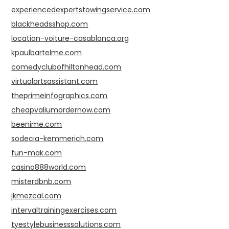
experiencedexpertstowingservice.com
blackheadsshop.com
location-voiture-casablanca.org
kpaulbartelme.com
comedyclubofhiltonhead.com
virtualartsassistant.com
theprimeinfographics.com
cheapvaliumordernow.com
beenime.com
sodecia-kemmerich.com
fun-mak.com
casino888world.com
misterdbnb.com
jkmezcal.com
intervaltrainingexercises.com
tyestylebusinesssolutions.com