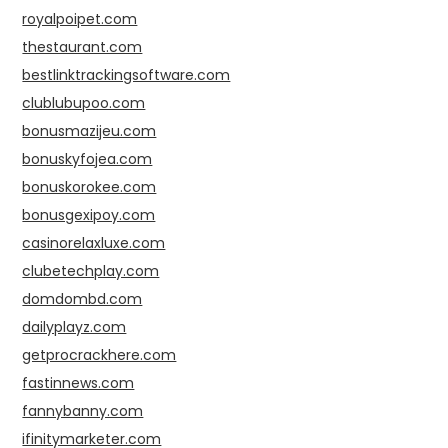
royalpoipet.com
thestaurant.com
bestlinktrackingsoftware.com
clublubupoo.com
bonusmazijeu.com
bonuskyfojea.com
bonuskorokee.com
bonusgexipoy.com
casinorelaxluxe.com
clubetechplay.com
domdombd.com
dailyplayz.com
getprocrackhere.com
fastinnews.com
fannybanny.com
ifinitymarketer.com