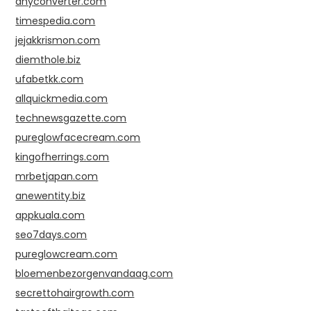
anyconverter.com
timespedia.com
jejakkrismon.com
diemthole.biz
ufabetkk.com
allquickmedia.com
technewsgazette.com
pureglowfacecream.com
kingofherrings.com
mrbetjapan.com
anewentity.biz
appkuala.com
seo7days.com
pureglowcream.com
bloemenbezorgenvandaag.com
secrettohairgrowth.com