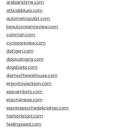
arabianstime.com
atticabblues.com
autometropolist.com
beautycreamreview.com
coinmoh.com
cyclopsreview.com
dattgen.com
didoivatnang.com
dogsbarks.com
dwmsoftwarehouse.com
enjoytroyjackson.com
epicaimbots.com
etech4news.com
expresspsychedelicsshop.com
fashionistani.com
feelingswed.com