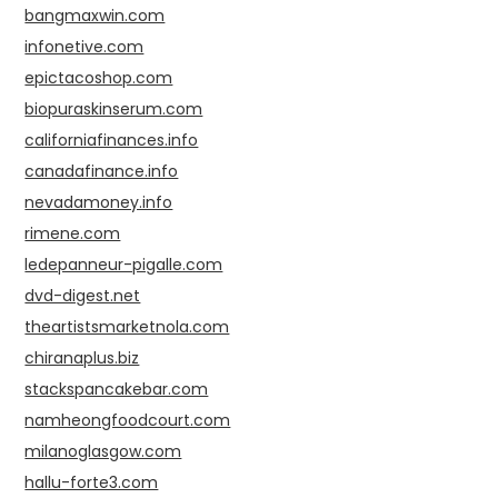
bangmaxwin.com
infonetive.com
epictacoshop.com
biopuraskinserum.com
californiafinances.info
canadafinance.info
nevadamoney.info
rimene.com
ledepanneur-pigalle.com
dvd-digest.net
theartistsmarketnola.com
chiranaplus.biz
stackspancakebar.com
namheongfoodcourt.com
milanoglasgow.com
hallu-forte3.com