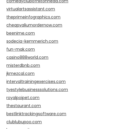
comedyclubofhiltonhead.com
virtualartsassistant.com
theprimeinfographics.com
cheapvaliumordernow.com
beenime.com
sodecia-kemmerich.com
fun-mak.com
casino888world.com
misterdbnb.com
jkmezcal.com
intervaltrainingexercises.com
tyestylebusinesssolutions.com
royalpoipet.com
thestaurant.com
bestlinktrackingsoftware.com
clublubupoo.com