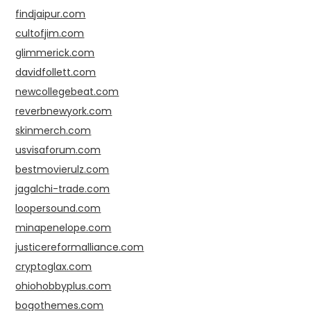
findjaipur.com
cultofjim.com
glimmerick.com
davidfollett.com
newcollegebeat.com
reverbnewyork.com
skinmerch.com
usvisaforum.com
bestmovierulz.com
jagalchi-trade.com
loopersound.com
minapenelope.com
justicereformalliance.com
cryptoglax.com
ohiohobbyplus.com
bogothemes.com