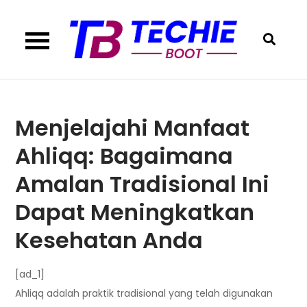
Skip
to
content
Slot Gacor Deposit Pulsa:
Mainkan slot gacor dengan deposit pulsa
sebagai solusi terbaik untuk bermain slot
Solusi Terbaik untuk
online. Nikmati permainan yang seru dengan
transaksi yang mudah dan cepat.
Bermain Slot Online
Menjelajahi Manfaat
Ahliqq: Bagaimana
Amalan Tradisional Ini
Dapat Meningkatkan
Kesehatan Anda
[ad_1]
Ahliqq adalah praktik tradisional yang telah digunakan