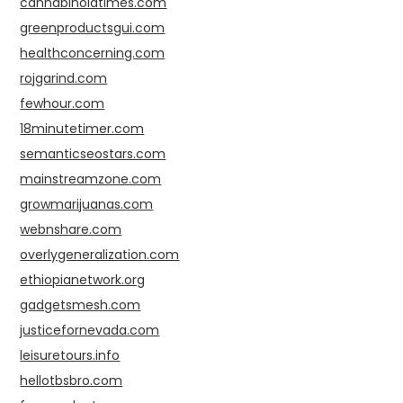
cannabinoidtimes.com
greenproductsgui.com
healthconcerning.com
rojgarind.com
fewhour.com
18minutetimer.com
semanticseostars.com
mainstreamzone.com
growmarijuanas.com
webnshare.com
overlygeneralization.com
ethiopianetwork.org
gadgetsmesh.com
justicefornevada.com
leisuretours.info
hellotbsbro.com