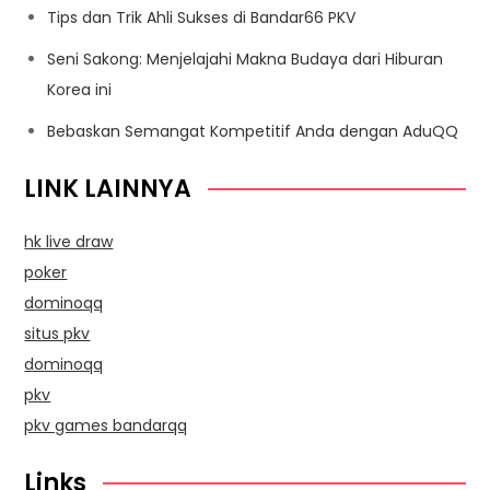
Tips dan Trik Ahli Sukses di Bandar66 PKV
Seni Sakong: Menjelajahi Makna Budaya dari Hiburan
Korea ini
Bebaskan Semangat Kompetitif Anda dengan AduQQ
LINK LAINNYA
hk live draw
poker
dominoqq
situs pkv
dominoqq
pkv
pkv games bandarqq
Links