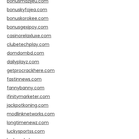
bonusmazijeu.com
bonuskyfojea.com
bonuskorokee.com
bonusgexipoy.com
casinorelaxluxe.com
clubetechplay.com
domdombd.com
dailyplayz.com
getprocrackhere.com
fastinnews.com
fannybanny.com
ifinitymarketer.com
jackpotkoning.com
modlinknetworks.com
longtimenewz.com
luckysportss.com