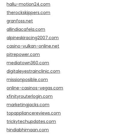
hallu-motion24.com
therockskippers.com
granfoss.net
allindiacafela.com
alpineskiracing2007.com
casino-vulkan-online.net
pitrepower.com
mediatown360.com
digitaleyestrainclinic.com
missionposible.com
online-casinos-vegas.com
xfinityrouterlogin.com
marketingjacks.com
topappliancereviews.com
trickytechupdates.com
hindiabhimaan.com