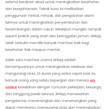
selama berabad-abad untuk meningkatkan kesehatan
dan kesejahteraan. Teknik kuno ini melibatkan
penggunaan herbal, minyak, dan pengobatan alami
lainnya untuk meningkatkan penyembuhan dan
keseimbangan dalam tubuh. Meskipun mungkin tampak
seperti praktik yang aneh dan ketinggalan jaman, ahliqq
telah terbukti memiliki banyak manfaat baik bagi
kesehatan fisik maupun mental.
Salah satu manfaat utama ahliqq adalah
kemampuannya untuk meningkatkan relaksasi dan
mengurangi stres. Di dunia yang serba cepat saat ini,
banyak orang yang selalu bepergian dan merasa
qq
online
kewalahan dengan tuntutan pekerjaan, keluarga,
dan tanggung jawab lainnya. Ahliqq menawarkan
pengalaman menenangkan dan menenangkan yang
dapat membantu mengurangi stres dan meningkatkan