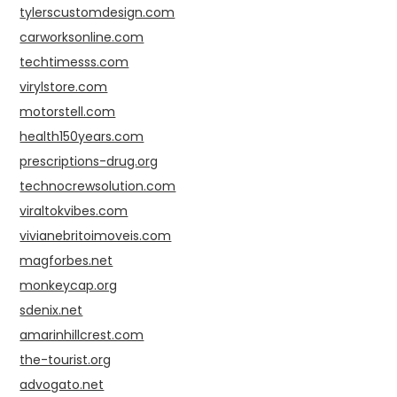
tylerscustomdesign.com
carworksonline.com
techtimesss.com
virylstore.com
motorstell.com
health150years.com
prescriptions-drug.org
technocrewsolution.com
viraltokvibes.com
vivianebritoimoveis.com
magforbes.net
monkeycap.org
sdenix.net
amarinhillcrest.com
the-tourist.org
advogato.net