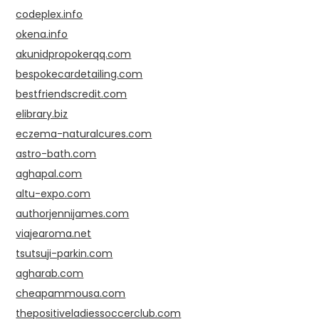
codeplex.info
okena.info
akunidpropokerqq.com
bespokecardetailing.com
bestfriendscredit.com
elibrary.biz
eczema-naturalcures.com
astro-bath.com
aghapal.com
altu-expo.com
authorjennijames.com
viajearoma.net
tsutsuji-parkin.com
agharab.com
cheapammousa.com
thepositiveladiessoccerclub.com