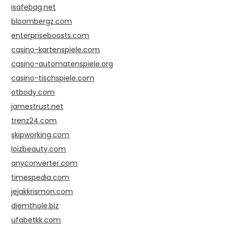
isafebag.net
bloombergz.com
enterpriseboosts.com
casino-kartenspiele.com
casino-automatenspiele.org
casino-tischspiele.com
otbody.com
jamestrust.net
trenz24.com
skipworking.com
loizbeauty.com
anyconverter.com
timespedia.com
jejakkrismon.com
diemthole.biz
ufabetkk.com