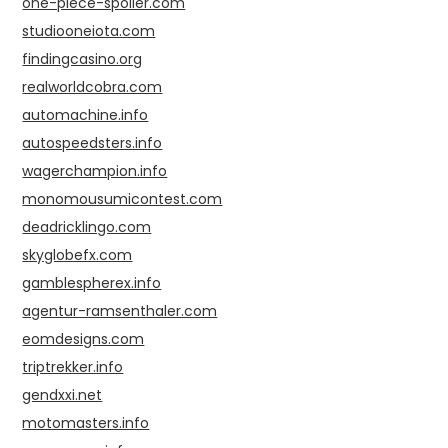
one-piece-spoiler.com
studiooneiota.com
findingcasino.org
realworldcobra.com
automachine.info
autospeedsters.info
wagerchampion.info
monomousumicontest.com
deadricklingo.com
skyglobefx.com
gamblespherex.info
agentur-ramsenthaler.com
eomdesigns.com
triptrekker.info
gendxxi.net
motomasters.info