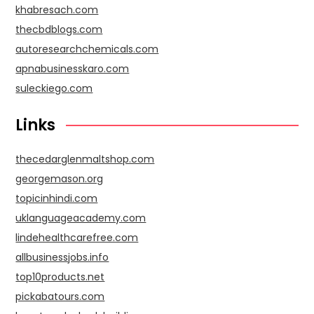
khabresach.com
thecbdblogs.com
autoresearchchemicals.com
apnabusinesskaro.com
suleckiego.com
Links
thecedarglenmaltshop.com
georgemason.org
topicinhindi.com
uklanguageacademy.com
lindehealthcarefree.com
allbusinessjobs.info
top10products.net
pickabatours.com