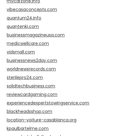
mycarzone.info
vibecasaconcepts.com
quantum24.info
quantenki.com
businessmagazineusa.com
medicwellcare.com
vidsmall.com
businessnews2day.com
worldnewsrecords.com
sterilepro24.com
solidtechbusiness.com
reviewcardgaming.com
experiencedexpertstowingservice.com
blackheadsshop.com
location-voiture-casablanca.org
kpaulbartelme.com