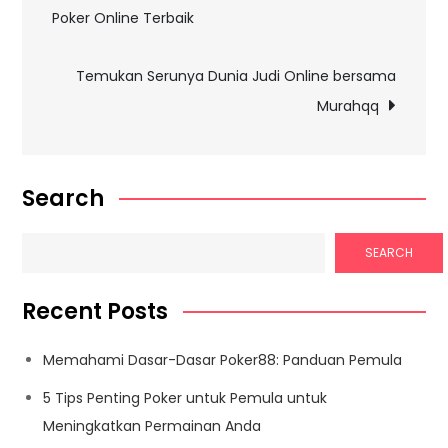
Poker Online Terbaik
navigation
Temukan Serunya Dunia Judi Online bersama
Murahqq
Search
SEARCH
Recent Posts
Memahami Dasar-Dasar Poker88: Panduan Pemula
5 Tips Penting Poker untuk Pemula untuk
Meningkatkan Permainan Anda