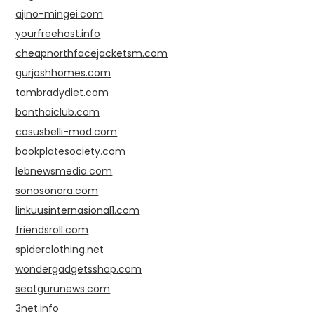
ajino-mingei.com
yourfreehost.info
cheapnorthfacejacketsm.com
gurjoshhomes.com
tombradydiet.com
bonthaiclub.com
casusbelli-mod.com
bookplatesociety.com
lebnewsmedia.com
sonosonora.com
linkuusinternasional1.com
friendsroll.com
spiderclothing.net
wondergadgetsshop.com
seatgurunews.com
3net.info