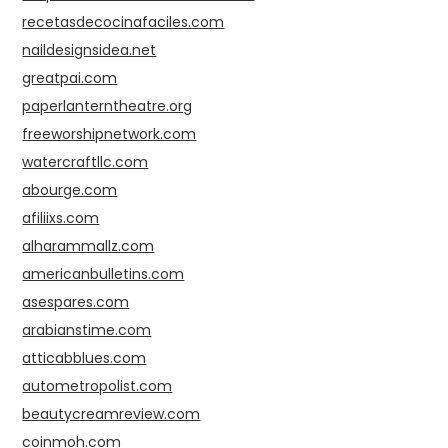
recetasdecocinafaciles.com
naildesignsidea.net
greatpai.com
paperlanterntheatre.org
freeworshipnetwork.com
watercraftllc.com
abourge.com
afiliixs.com
alharammallz.com
americanbulletins.com
asespares.com
arabianstime.com
atticabblues.com
autometropolist.com
beautycreamreview.com
coinmoh.com