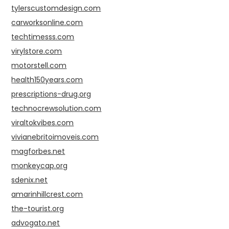
tylerscustomdesign.com
carworksonline.com
techtimesss.com
virylstore.com
motorstell.com
health150years.com
prescriptions-drug.org
technocrewsolution.com
viraltokvibes.com
vivianebritoimoveis.com
magforbes.net
monkeycap.org
sdenix.net
amarinhillcrest.com
the-tourist.org
advogato.net