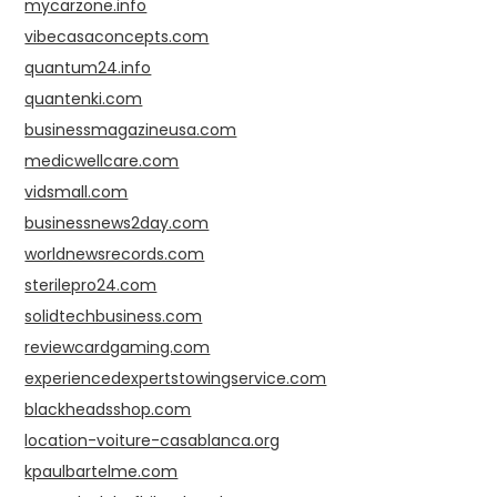
mycarzone.info
vibecasaconcepts.com
quantum24.info
quantenki.com
businessmagazineusa.com
medicwellcare.com
vidsmall.com
businessnews2day.com
worldnewsrecords.com
sterilepro24.com
solidtechbusiness.com
reviewcardgaming.com
experiencedexpertstowingservice.com
blackheadsshop.com
location-voiture-casablanca.org
kpaulbartelme.com