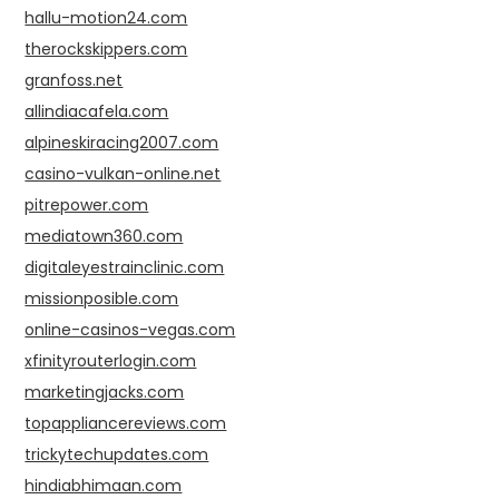
hallu-motion24.com
therockskippers.com
granfoss.net
allindiacafela.com
alpineskiracing2007.com
casino-vulkan-online.net
pitrepower.com
mediatown360.com
digitaleyestrainclinic.com
missionposible.com
online-casinos-vegas.com
xfinityrouterlogin.com
marketingjacks.com
topappliancereviews.com
trickytechupdates.com
hindiabhimaan.com