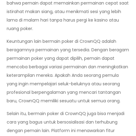
bahwa pemain dapat memainkan permainan cepat saat
istirahat makan siang, atau menikmati sesi yang lebih
lama di malam hari tanpa harus pergi ke kasino atau
ruang poker.
Keuntungan lain bermain poker di CrownQQ adalah
beragamnya permainan yang tersedia. Dengan beragam
permainan poker yang dapat dipilih, pemain dapat
mencoba berbagai variasi permainan dan meningkatkan
keterampilan mereka. Apakah Anda seorang pemula
yang ingin mempelajari seluk-beluknya atau seorang
profesional berpengalaman yang mencari tantangan
baru, CrownQQ memiliki sesuatu untuk semua orang.
Selain itu, bermain poker di CrownQQ juga bisa menjadi
cara yang bagus untuk bersosialisasi dan terhubung
dengan pemain lain. Platform ini menawarkan fitur