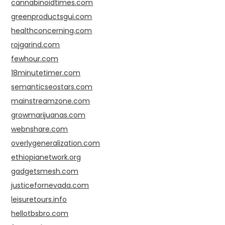
cannabinoidtimes.com
greenproductsgui.com
healthconcerning.com
rojgarind.com
fewhour.com
18minutetimer.com
semanticseostars.com
mainstreamzone.com
growmarijuanas.com
webnshare.com
overlygeneralization.com
ethiopianetwork.org
gadgetsmesh.com
justicefornevada.com
leisuretours.info
hellotbsbro.com