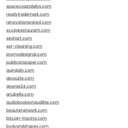
spacecoastdailys.com
readytrademark.com
renovationsrated.com
scoziarestaurant.com
seohart.com
set-cleaning.com
promodesignai.com
publicistspaper.com
quindaily.com
abosulte.com
aiverse24.com
anubella.com
audiobooksonaudible.com
beautenetwork.com
bitcoin-tracing.com
bodyandshapes.com