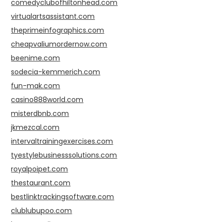
comedyclubofhiltonhead.com
virtualartsassistant.com
theprimeinfographics.com
cheapvaliumordernow.com
beenime.com
sodecia-kemmerich.com
fun-mak.com
casino888world.com
misterdbnb.com
jkmezcal.com
intervaltrainingexercises.com
tyestylebusinesssolutions.com
royalpoipet.com
thestaurant.com
bestlinktrackingsoftware.com
clublubupoo.com