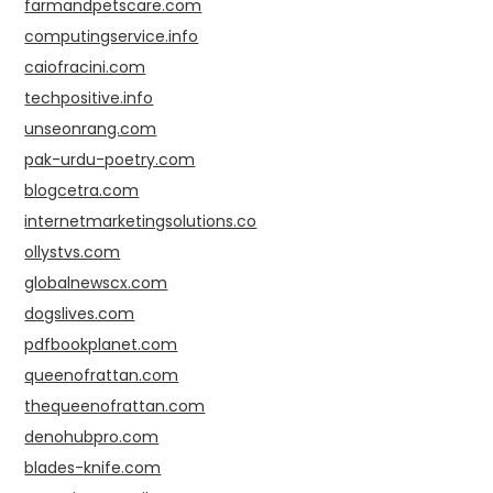
farmandpetscare.com
computingservice.info
caiofracini.com
techpositive.info
unseonrang.com
pak-urdu-poetry.com
blogcetra.com
internetmarketingsolutions.co
ollystvs.com
globalnewscx.com
dogslives.com
pdfbookplanet.com
queenofrattan.com
thequeenofrattan.com
denohubpro.com
blades-knife.com