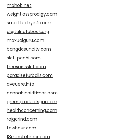
mohob.net
weightlossprodigy.com
smarttechyinfo.com
digitalnotebook.org
maxualguru.com
bongdasuncity.com
slot-pachi.com
freespinsslot.com
paradisefurballs.com
aveuere.info
cannabinoidtimes.com
greenproductsgui.com
healthconcerning.com
rojgarind.com
fewhour.com
18minutetimer.com