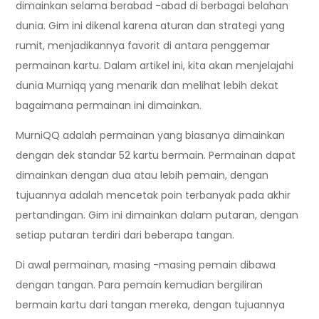
dimainkan selama berabad -abad di berbagai belahan
dunia. Gim ini dikenal karena aturan dan strategi yang
rumit, menjadikannya favorit di antara penggemar
permainan kartu. Dalam artikel ini, kita akan menjelajahi
dunia Murniqq yang menarik dan melihat lebih dekat
bagaimana permainan ini dimainkan.
MurniQQ adalah permainan yang biasanya dimainkan
dengan dek standar 52 kartu bermain. Permainan dapat
dimainkan dengan dua atau lebih pemain, dengan
tujuannya adalah mencetak poin terbanyak pada akhir
pertandingan. Gim ini dimainkan dalam putaran, dengan
setiap putaran terdiri dari beberapa tangan.
Di awal permainan, masing -masing pemain dibawa
dengan tangan. Para pemain kemudian bergiliran
bermain kartu dari tangan mereka, dengan tujuannya