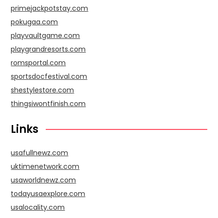
primejackpotstay.com
pokugaa.com
playvaultgame.com
playgrandresorts.com
romsportal.com
sportsdocfestival.com
shestylestore.com
thingsiwontfinish.com
Links
usafullnewz.com
uktimenetwork.com
usaworldnewz.com
todayusaexplore.com
usalocality.com