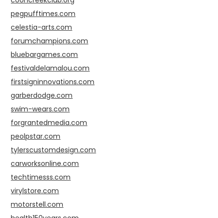
pegpufftimes.com
celestia-arts.com
forumchampions.com
bluebargames.com
festivaldelamalou.com
firstsigninnovations.com
garberdodge.com
swim-wears.com
forgrantedmedia.com
peolpstar.com
tylerscustomdesign.com
carworksonline.com
techtimesss.com
virylstore.com
motorstell.com
health150years.com