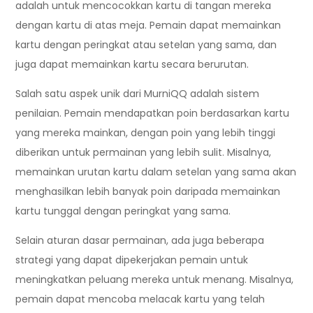
adalah untuk mencocokkan kartu di tangan mereka
dengan kartu di atas meja. Pemain dapat memainkan
kartu dengan peringkat atau setelan yang sama, dan
juga dapat memainkan kartu secara berurutan.
Salah satu aspek unik dari MurniQQ adalah sistem
penilaian. Pemain mendapatkan poin berdasarkan kartu
yang mereka mainkan, dengan poin yang lebih tinggi
diberikan untuk permainan yang lebih sulit. Misalnya,
memainkan urutan kartu dalam setelan yang sama akan
menghasilkan lebih banyak poin daripada memainkan
kartu tunggal dengan peringkat yang sama.
Selain aturan dasar permainan, ada juga beberapa
strategi yang dapat dipekerjakan pemain untuk
meningkatkan peluang mereka untuk menang. Misalnya,
pemain dapat mencoba melacak kartu yang telah