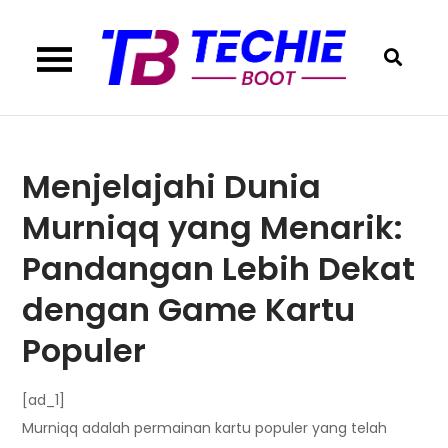
Skip
to
content
Slot Gacor Deposit Pulsa:
Mainkan slot gacor dengan deposit pulsa
sebagai solusi terbaik untuk bermain slot
Solusi Terbaik untuk
online. Nikmati permainan yang seru dengan
transaksi yang mudah dan cepat.
Bermain Slot Online
Menjelajahi Dunia
Murniqq yang Menarik:
Pandangan Lebih Dekat
dengan Game Kartu
Populer
[ad_1]
Murniqq adalah permainan kartu populer yang telah