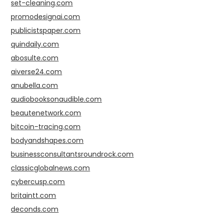
set-cleaning.com
promodesignai.com
publicistspaper.com
quindaily.com
abosulte.com
aiverse24.com
anubella.com
audiobooksonaudible.com
beautenetwork.com
bitcoin-tracing.com
bodyandshapes.com
businessconsultantsroundrock.com
classicglobalnews.com
cybercusp.com
britaintt.com
deconds.com