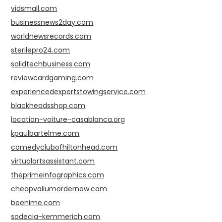
vidsmall.com
businessnews2day.com
worldnewsrecords.com
sterilepro24.com
solidtechbusiness.com
reviewcardgaming.com
experiencedexpertstowingservice.com
blackheadsshop.com
location-voiture-casablanca.org
kpaulbartelme.com
comedyclubofhiltonhead.com
virtualartsassistant.com
theprimeinfographics.com
cheapvaliumordernow.com
beenime.com
sodecia-kemmerich.com