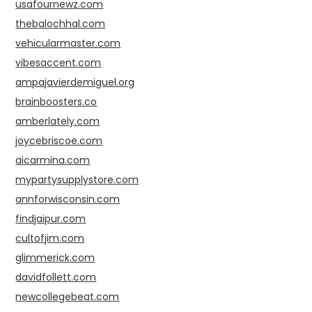
usafournewz.com
thebalochhal.com
vehicularmaster.com
vibesaccent.com
ampajavierdemiguel.org
brainboosters.co
amberlately.com
joycebriscoe.com
aicarmina.com
mypartysupplystore.com
annforwisconsin.com
findjaipur.com
cultofjim.com
glimmerick.com
davidfollett.com
newcollegebeat.com