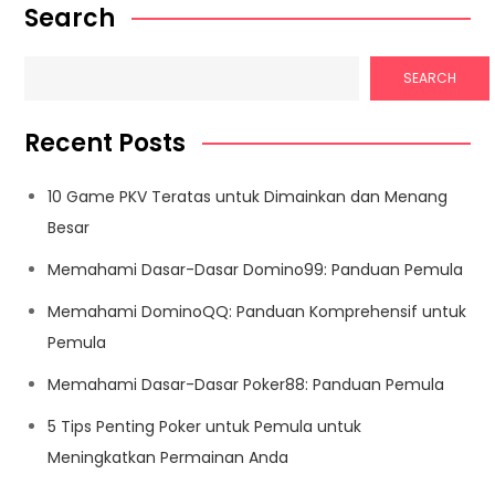
Search
SEARCH
Recent Posts
10 Game PKV Teratas untuk Dimainkan dan Menang
Besar
Memahami Dasar-Dasar Domino99: Panduan Pemula
Memahami DominoQQ: Panduan Komprehensif untuk
Pemula
Memahami Dasar-Dasar Poker88: Panduan Pemula
5 Tips Penting Poker untuk Pemula untuk
Meningkatkan Permainan Anda