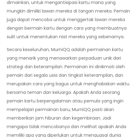
dimainkan, untuk mengantisipasi kartu mana yang
mungkin dimiliki lawan mereka di tangan mereka. Pemain
juga dapat mencoba untuk menggertak lawan mereka
dengan bermain kartu dengan cara yang membuatnya
sulit untuk menentukan niat mereka yang sebenarnya.
Secara keseluruhan, MurniQQ adalah permainan kartu
yang menarik yang menawarkan perpaduan unik dari
strategi dan keterampilan. Permainan ini dinikmati oleh
pemain dari segala usia dan tingkat keterampilan, dan
merupakan cara yang bagus untuk menghabiskan waktu
bersama teman dan keluarga. Apakah Anda seorang
pemain kartu berpengalaman atau pemula yang ingin
mempelajari permainan baru, MurniQQ pasti akan
memberikan jam hiburan dan kegembiraan. Jadi
mengapa tidak mencobanya dan melihat apakah Anda
memiliki apa yang diperlukan untuk menguasai dunia