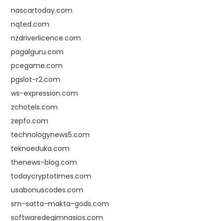
nascartoday.com
nqted.com
nzdriverlicence.com
pagalguru.com
pcegame.com
pgslot-r2.com
ws-expression.com
zchotels.com
zepfo.com
technologynews5.com
teknoeduka.com
thenews-blog.com
todaycryptotimes.com
usabonuscodes.com
sm-satta-makta-gods.com
softwaredegimnasios.com