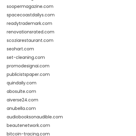
soopermagazine.com
spacecoastdailys.com
readytrademark.com
renovationsrated.com
scoziarestaurant.com
seohart.com
set-cleaning.com
promodesignai.com
publicistspaper.com
quindaily.com
abosulte.com
aiverse24.com
anubella.com
audiobooksonaudible.com
beautenetwork.com
bitcoin-tracing.com