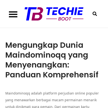
Skip
to
content
Slot Gacor Deposit Pulsa:
Mainkan slot gacor dengan deposit pulsa
sebagai solusi terbaik untuk bermain slot
Solusi Terbaik untuk
online. Nikmati permainan yang seru dengan
transaksi yang mudah dan cepat.
Bermain Slot Online
Mengungkap Dunia
Maindominoqq yang
Menyenangkan:
Panduan Komprehensif
Maindominoqq adalah platform perjudian online populer
yang menawarkan berbagai macam permainan menarik
untuk dinikmati para pemain. Dari permainan kartu