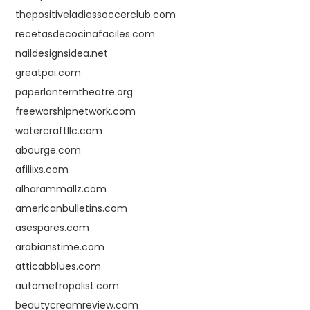
thepositiveladiessoccerclub.com
recetasdecocinafaciles.com
naildesignsidea.net
greatpai.com
paperlanterntheatre.org
freeworshipnetwork.com
watercraftllc.com
abourge.com
afiliixs.com
alharammallz.com
americanbulletins.com
asespares.com
arabianstime.com
atticabblues.com
autometropolist.com
beautycreamreview.com