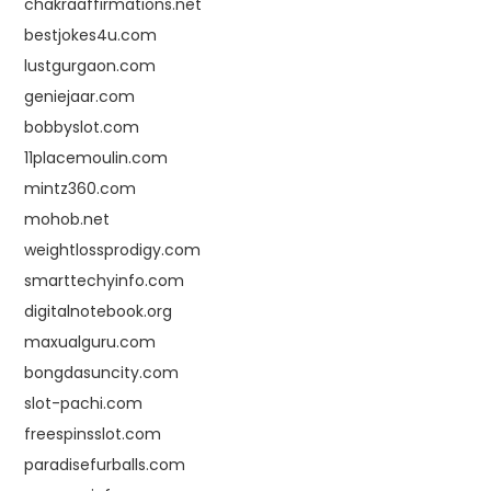
chakraaffirmations.net
bestjokes4u.com
lustgurgaon.com
geniejaar.com
bobbyslot.com
11placemoulin.com
mintz360.com
mohob.net
weightlossprodigy.com
smarttechyinfo.com
digitalnotebook.org
maxualguru.com
bongdasuncity.com
slot-pachi.com
freespinsslot.com
paradisefurballs.com