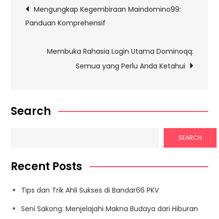
Post
Mengungkap Kegembiraan Maindomino99:
Panduan Komprehensif
navigation
Membuka Rahasia Login Utama Dominoqq:
Semua yang Perlu Anda Ketahui
Search
SEARCH
Recent Posts
Tips dan Trik Ahli Sukses di Bandar66 PKV
Seni Sakong: Menjelajahi Makna Budaya dari Hiburan