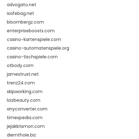
advogato.net
isafebag.net
bloombergz.com
enterpriseboosts.com
casino-kartenspiele.com
casino-automatenspiele.org
casino-tischspiele.com
otbody.com
jamestrust.net
trenz24.com
skipworking.com
loizbeauty.com
anyconverter.com
timespedia.com
jejakkrismon.com
diemthole.biz