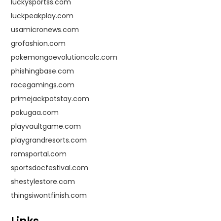
luckysportss.com
luckpeakplay.com
usamicronews.com
grofashion.com
pokemongoevolutioncalc.com
phishingbase.com
racegamings.com
primejackpotstay.com
pokugaa.com
playvaultgame.com
playgrandresorts.com
romsportal.com
sportsdocfestival.com
shestylestore.com
thingsiwontfinish.com