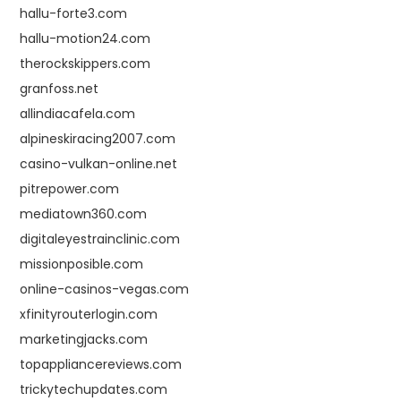
hallu-forte3.com
hallu-motion24.com
therockskippers.com
granfoss.net
allindiacafela.com
alpineskiracing2007.com
casino-vulkan-online.net
pitrepower.com
mediatown360.com
digitaleyestrainclinic.com
missionposible.com
online-casinos-vegas.com
xfinityrouterlogin.com
marketingjacks.com
topappliancereviews.com
trickytechupdates.com