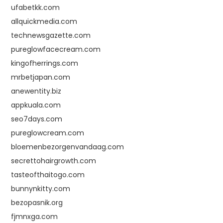
ufabetkk.com
allquickmedia.com
technewsgazette.com
pureglowfacecream.com
kingofherrings.com
mrbetjapan.com
anewentity.biz
appkuala.com
seo7days.com
pureglowcream.com
bloemenbezorgenvandaag.com
secrettohairgrowth.com
tasteofthaitogo.com
bunnynkitty.com
bezopasnik.org
fjmnxga.com