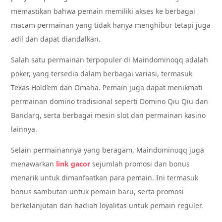
memastikan bahwa pemain memiliki akses ke berbagai
macam permainan yang tidak hanya menghibur tetapi juga
adil dan dapat diandalkan.
Salah satu permainan terpopuler di Maindominoqq adalah
poker, yang tersedia dalam berbagai variasi, termasuk
Texas Hold’em dan Omaha. Pemain juga dapat menikmati
permainan domino tradisional seperti Domino Qiu Qiu dan
Bandarq, serta berbagai mesin slot dan permainan kasino
lainnya.
Selain permainannya yang beragam, Maindominoqq juga
menawarkan
link gacor
sejumlah promosi dan bonus
menarik untuk dimanfaatkan para pemain. Ini termasuk
bonus sambutan untuk pemain baru, serta promosi
berkelanjutan dan hadiah loyalitas untuk pemain reguler.