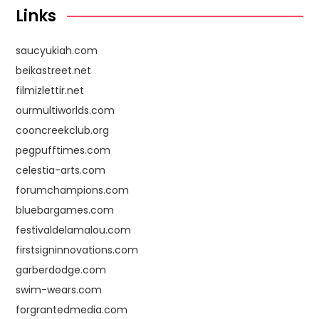
Links
saucyukiah.com
beikastreet.net
filmizlettir.net
ourmultiworlds.com
cooncreekclub.org
pegpufftimes.com
celestia-arts.com
forumchampions.com
bluebargames.com
festivaldelamalou.com
firstsigninnovations.com
garberdodge.com
swim-wears.com
forgrantedmedia.com