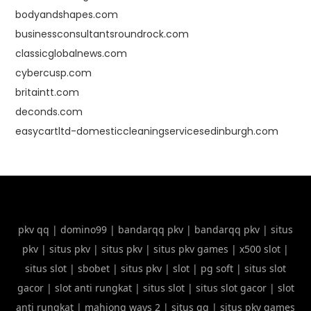
bodyandshapes.com
businessconsultantsroundrock.com
classicglobalnews.com
cybercusp.com
britaintt.com
deconds.com
easycartltd-domesticcleaningservicesedinburgh.com
pkv qq
|
domino99
|
bandarqq pkv
|
bandarqq pkv
|
situs
pkv
|
situs pkv
|
situs pkv
|
situs pkv games
|
x500 slot
|
situs slot
|
sbobet
|
situs pkv
|
slot
|
pg soft
|
situs slot
gacor
|
slot anti rungkat
|
situs slot
|
situs slot gacor
|
slot
anti rungkat
|
mahjong ways 2
|
situs qq
|
situs pkv games