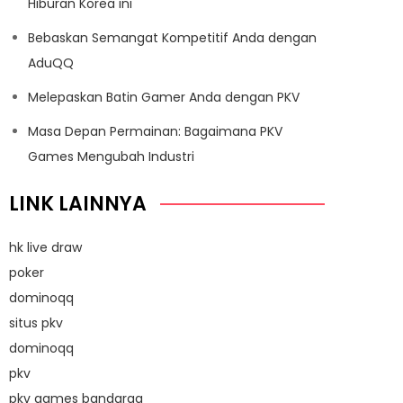
Hiburan Korea ini
Bebaskan Semangat Kompetitif Anda dengan
AduQQ
Melepaskan Batin Gamer Anda dengan PKV
Masa Depan Permainan: Bagaimana PKV
Games Mengubah Industri
LINK LAINNYA
hk live draw
poker
dominoqq
situs pkv
dominoqq
pkv
pkv games bandarqq