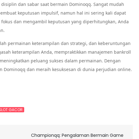
p disiplin dan sabar saat bermain Dominoqq. Sangat mudah
mbuat keputusan impulsif, namun hal ini sering kali dapat
 fokus dan mengambil keputusan yang diperhitungkan, Anda
n.
alah permainan keterampilan dan strategi, dan keberuntungan
asah keterampilan Anda, mempraktikkan manajemen bankroll
pat meningkatkan peluang sukses dalam permainan. Dengan
n Dominoqq dan meraih kesuksesan di dunia perjudian online.
SLOT GACOR
Championqq: Pengalaman Bermain Game