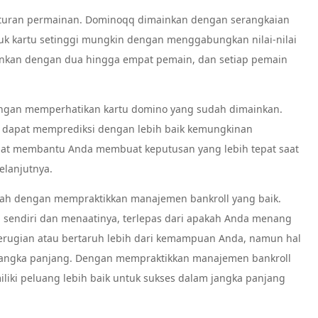
aturan permainan. Dominoqq dimainkan dengan serangkaian
k kartu setinggi mungkin dengan menggabungkan nilai-nilai
ainkan dengan dua hingga empat pemain, dan setiap pemain
dengan memperhatikan kartu domino yang sudah dimainkan.
 dapat memprediksi dengan lebih baik kemungkinan
apat membantu Anda membuat keputusan yang lebih tepat saat
lanjutnya.
lah dengan mempraktikkan manajemen bankroll yang baik.
 sendiri dan menaatinya, terlepas dari apakah Anda menang
erugian atau bertaruh lebih dari kemampuan Anda, namun hal
 jangka panjang. Dengan mempraktikkan manajemen bankroll
iki peluang lebih baik untuk sukses dalam jangka panjang