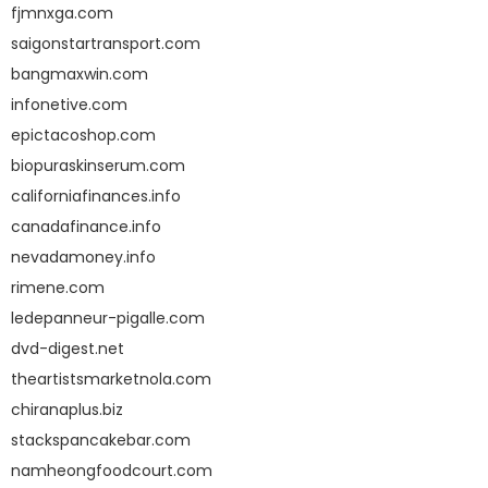
fjmnxga.com
saigonstartransport.com
bangmaxwin.com
infonetive.com
epictacoshop.com
biopuraskinserum.com
californiafinances.info
canadafinance.info
nevadamoney.info
rimene.com
ledepanneur-pigalle.com
dvd-digest.net
theartistsmarketnola.com
chiranaplus.biz
stackspancakebar.com
namheongfoodcourt.com