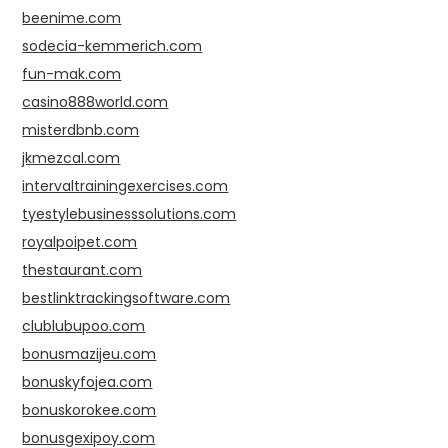
beenime.com
sodecia-kemmerich.com
fun-mak.com
casino888world.com
misterdbnb.com
jkmezcal.com
intervaltrainingexercises.com
tyestylebusinesssolutions.com
royalpoipet.com
thestaurant.com
bestlinktrackingsoftware.com
clublubupoo.com
bonusmazijeu.com
bonuskyfojea.com
bonuskorokee.com
bonusgexipoy.com