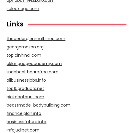
apnabusinesskaro.com
suleckiego.com
Links
thecedarglenmaltshop.com
georgemason.org
topicinhindi.com
uklanguageacademy.com
lindehealthcarefree.com
allbusinessjobs.info
top10products.net
pickabatours.com
beastmode-bodybuilding.com
financelplan.info
businessfuture.info
infojudibet.com