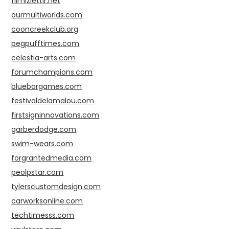
filmizlettir.net
ourmultiworlds.com
cooncreekclub.org
pegpufftimes.com
celestia-arts.com
forumchampions.com
bluebargames.com
festivaldelamalou.com
firstsigninnovations.com
garberdodge.com
swim-wears.com
forgrantedmedia.com
peolpstar.com
tylerscustomdesign.com
carworksonline.com
techtimesss.com