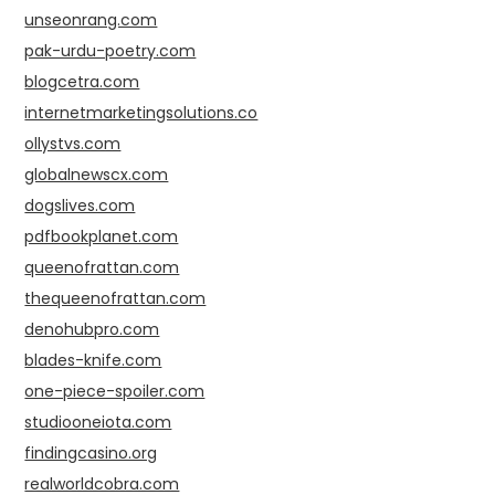
unseonrang.com
pak-urdu-poetry.com
blogcetra.com
internetmarketingsolutions.co
ollystvs.com
globalnewscx.com
dogslives.com
pdfbookplanet.com
queenofrattan.com
thequeenofrattan.com
denohubpro.com
blades-knife.com
one-piece-spoiler.com
studiooneiota.com
findingcasino.org
realworldcobra.com