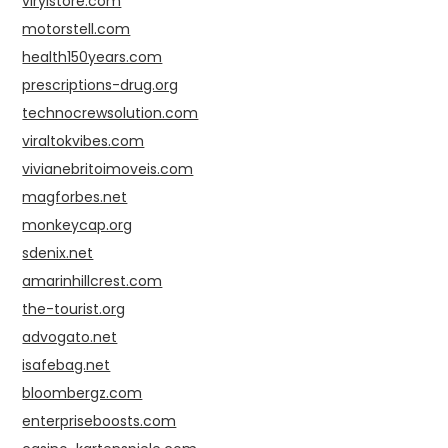
virylstore.com
motorstell.com
health150years.com
prescriptions-drug.org
technocrewsolution.com
viraltokvibes.com
vivianebritoimoveis.com
magforbes.net
monkeycap.org
sdenix.net
amarinhillcrest.com
the-tourist.org
advogato.net
isafebag.net
bloombergz.com
enterpriseboosts.com