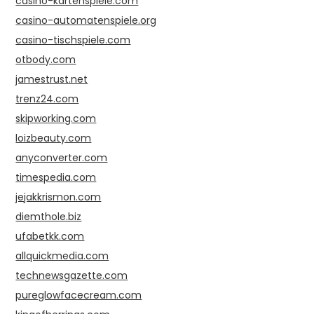
casino-kartenspiele.com
casino-automatenspiele.org
casino-tischspiele.com
otbody.com
jamestrust.net
trenz24.com
skipworking.com
loizbeauty.com
anyconverter.com
timespedia.com
jejakkrismon.com
diemthole.biz
ufabetkk.com
allquickmedia.com
technewsgazette.com
pureglowfacecream.com