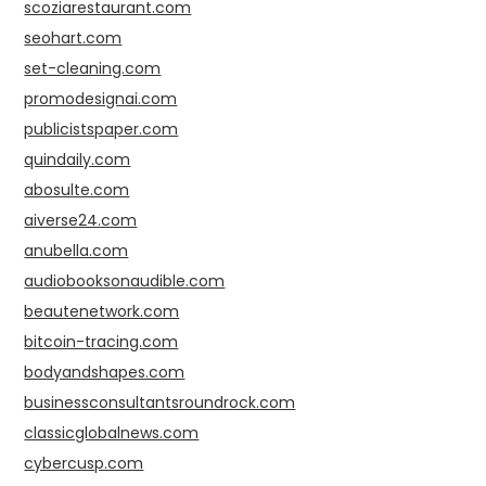
scoziarestaurant.com
seohart.com
set-cleaning.com
promodesignai.com
publicistspaper.com
quindaily.com
abosulte.com
aiverse24.com
anubella.com
audiobooksonaudible.com
beautenetwork.com
bitcoin-tracing.com
bodyandshapes.com
businessconsultantsroundrock.com
classicglobalnews.com
cybercusp.com