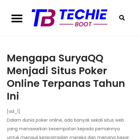
Skip
to
content
Slot Gacor Deposit Pulsa:
Mainkan slot gacor dengan deposit pulsa
sebagai solusi terbaik untuk bermain slot
Solusi Terbaik untuk
online. Nikmati permainan yang seru dengan
transaksi yang mudah dan cepat.
Bermain Slot Online
Mengapa SuryaQQ
Menjadi Situs Poker
Online Terpanas Tahun
Ini
[ad_1]
Dalam dunia poker online, ada banyak sekali situs web
yang menawarkan kesempatan kepada pemainnya
untuk menguji keterampilan mereka dan menang besar.