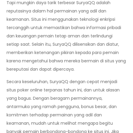
Tapi mungkin daya tarik terbesar SuryaQQ adalah
reputasinya dalam hal permainan yang adil dan
keamanan. Situs ini menggunakan teknologi enkripsi
tercanggih untuk memastikan bahwa informasi pribadi
dan keuangan pemain tetap aman dan terlindungi
setiap saat. Selain itu, SuryaQQ dilisensikan dan diatur,
memberikan ketenangan pikiran kepada para pemain
karena mengetahui bahwa mereka bermain di situs yang
bereputasi dan dapat dipercaya.
Secara keseluruhan, SuryaQQ dengan cepat menjadi
situs poker online terpanas tahun ini, dan untuk alasan
yang bagus. Dengan beragam permainannya,
antarmuka yang ramah pengguna, bonus besar, dan
komitmen terhadap permainan yang adil dan
keamanan, mudah untuk melihat mengapa begitu
banyak pemain berbondong-bondong ke situs ini. Jika