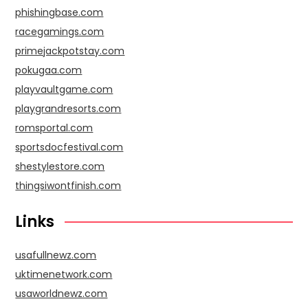
phishingbase.com
racegamings.com
primejackpotstay.com
pokugaa.com
playvaultgame.com
playgrandresorts.com
romsportal.com
sportsdocfestival.com
shestylestore.com
thingsiwontfinish.com
Links
usafullnewz.com
uktimenetwork.com
usaworldnewz.com