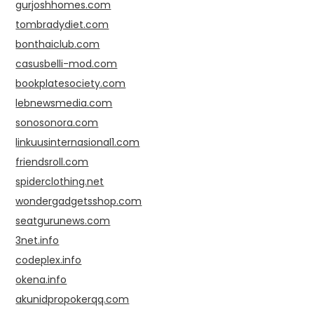
gurjoshhomes.com
tombradydiet.com
bonthaiclub.com
casusbelli-mod.com
bookplatesociety.com
lebnewsmedia.com
sonosonora.com
linkuusinternasional1.com
friendsroll.com
spiderclothing.net
wondergadgetsshop.com
seatgurunews.com
3net.info
codeplex.info
okena.info
akunidpropokerqq.com