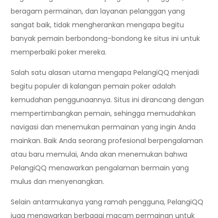
beragam permainan, dan layanan pelanggan yang
sangat baik, tidak mengherankan mengapa begitu
banyak pemain berbondong-bondong ke situs ini untuk
memperbaiki poker mereka.
Salah satu alasan utama mengapa PelangiQQ menjadi
begitu populer di kalangan pemain poker adalah
kemudahan penggunaannya. Situs ini dirancang dengan
mempertimbangkan pemain, sehingga memudahkan
navigasi dan menemukan permainan yang ingin Anda
mainkan. Baik Anda seorang profesional berpengalaman
atau baru memulai, Anda akan menemukan bahwa
PelangiQQ menawarkan pengalaman bermain yang
mulus dan menyenangkan.
Selain antarmukanya yang ramah pengguna, PelangiQQ
juga menawarkan berbagai macam permainan untuk