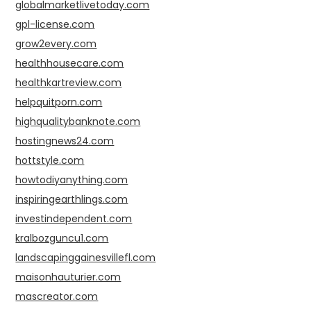
globalmarketlivetoday.com
gpl-license.com
grow2every.com
healthhousecare.com
healthkartreview.com
helpquitporn.com
highqualitybanknote.com
hostingnews24.com
hottstyle.com
howtodiyanything.com
inspiringearthlings.com
investindependent.com
kralbozguncu1.com
landscapinggainesvillefl.com
maisonhauturier.com
mascreator.com