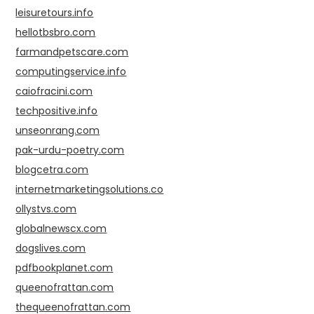
leisuretours.info
hellotbsbro.com
farmandpetscare.com
computingservice.info
caiofracini.com
techpositive.info
unseonrang.com
pak-urdu-poetry.com
blogcetra.com
internetmarketingsolutions.co
ollystvs.com
globalnewscx.com
dogslives.com
pdfbookplanet.com
queenofrattan.com
thequeenofrattan.com