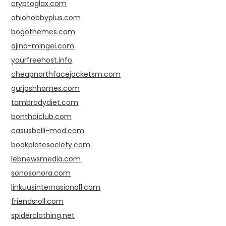
cryptoglax.com
ohiohobbyplus.com
bogothemes.com
ajino-mingei.com
yourfreehost.info
cheapnorthfacejacketsm.com
gurjoshhomes.com
tombradydiet.com
bonthaiclub.com
casusbelli-mod.com
bookplatesociety.com
lebnewsmedia.com
sonosonora.com
linkuusinternasional1.com
friendsroll.com
spiderclothing.net