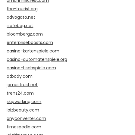
amarinhillcrest.com
the-tourist.org
advogato.net
isafebag.net
bloombergz.com
enterpriseboosts.com
casino-kartenspiele.com
casino-automatenspiele.org
casino-tischspiele.com
otbody.com
jamestrust.net
trenz24.com
skipworking.com
loizbeauty.com
anyconverter.com
timespedia.com