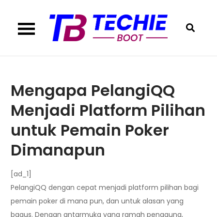
Skip
to
content
Slot Gacor Deposit Pulsa:
Mainkan slot gacor dengan deposit pulsa
sebagai solusi terbaik untuk bermain slot
Solusi Terbaik untuk
online. Nikmati permainan yang seru dengan
transaksi yang mudah dan cepat.
Bermain Slot Online
Mengapa PelangiQQ
Menjadi Platform Pilihan
untuk Pemain Poker
Dimanapun
[ad_1]
PelangiQQ dengan cepat menjadi platform pilihan bagi
pemain poker di mana pun, dan untuk alasan yang
bagus. Dengan antarmuka yang ramah pengguna,