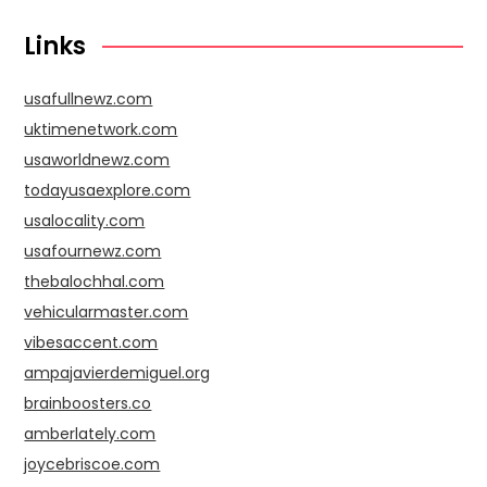
Links
usafullnewz.com
uktimenetwork.com
usaworldnewz.com
todayusaexplore.com
usalocality.com
usafournewz.com
thebalochhal.com
vehicularmaster.com
vibesaccent.com
ampajavierdemiguel.org
brainboosters.co
amberlately.com
joycebriscoe.com