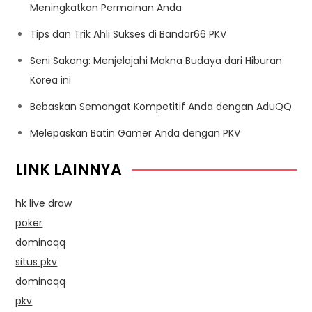
Meningkatkan Permainan Anda
Tips dan Trik Ahli Sukses di Bandar66 PKV
Seni Sakong: Menjelajahi Makna Budaya dari Hiburan
Korea ini
Bebaskan Semangat Kompetitif Anda dengan AduQQ
Melepaskan Batin Gamer Anda dengan PKV
LINK LAINNYA
hk live draw
poker
dominoqq
situs pkv
dominoqq
pkv