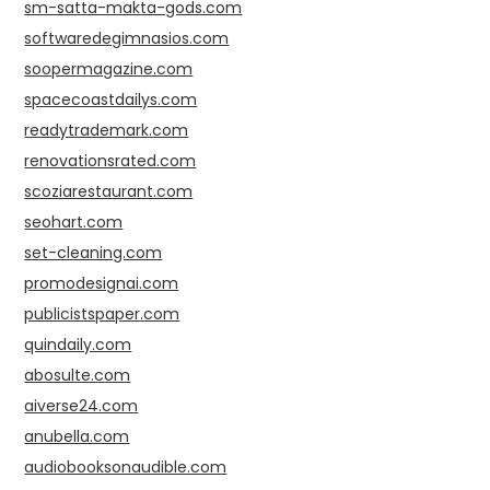
sm-satta-makta-gods.com
softwaredegimnasios.com
soopermagazine.com
spacecoastdailys.com
readytrademark.com
renovationsrated.com
scoziarestaurant.com
seohart.com
set-cleaning.com
promodesignai.com
publicistspaper.com
quindaily.com
abosulte.com
aiverse24.com
anubella.com
audiobooksonaudible.com