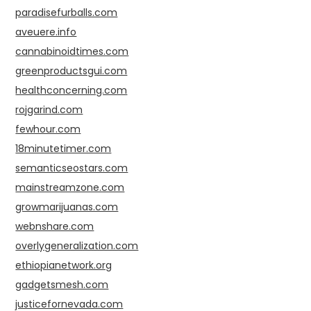
paradisefurballs.com
aveuere.info
cannabinoidtimes.com
greenproductsgui.com
healthconcerning.com
rojgarind.com
fewhour.com
18minutetimer.com
semanticseostars.com
mainstreamzone.com
growmarijuanas.com
webnshare.com
overlygeneralization.com
ethiopianetwork.org
gadgetsmesh.com
justicefornevada.com