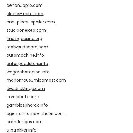
denohubpro.com
blades-knife.com
one-piece-spoiler.com
studiooneiota.com
findingcasino.org
realworldcobra.com
automachine.info
autospeedsters.info
wagerchampion.info
monomousumicontest.com
deadricklingo.com
skyglobefx.com
gamblespherex.info
agentur-ramsenthaler.com
eomdesigns.com
triptrekker.info