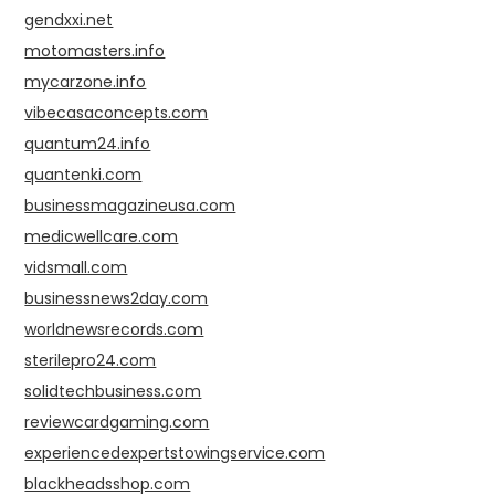
gendxxi.net
motomasters.info
mycarzone.info
vibecasaconcepts.com
quantum24.info
quantenki.com
businessmagazineusa.com
medicwellcare.com
vidsmall.com
businessnews2day.com
worldnewsrecords.com
sterilepro24.com
solidtechbusiness.com
reviewcardgaming.com
experiencedexpertstowingservice.com
blackheadsshop.com