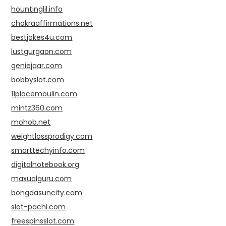
hountinglil.info
chakraaffirmations.net
bestjokes4u.com
lustgurgaon.com
geniejaar.com
bobbyslot.com
11placemoulin.com
mintz360.com
mohob.net
weightlossprodigy.com
smarttechyinfo.com
digitalnotebook.org
maxualguru.com
bongdasuncity.com
slot-pachi.com
freespinsslot.com