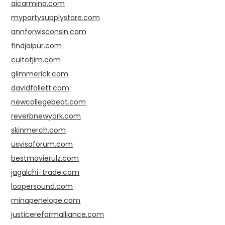
aicarmina.com
mypartysupplystore.com
annforwisconsin.com
findjaipur.com
cultofjim.com
glimmerick.com
davidfollett.com
newcollegebeat.com
reverbnewyork.com
skinmerch.com
usvisaforum.com
bestmovierulz.com
jagalchi-trade.com
loopersound.com
minapenelope.com
justicereformalliance.com