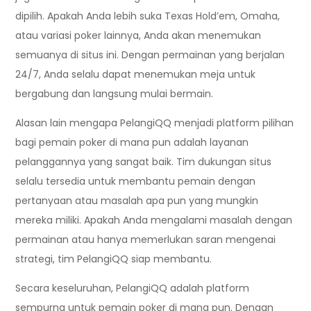
dipilih. Apakah Anda lebih suka Texas Hold’em, Omaha,
atau variasi poker lainnya, Anda akan menemukan
semuanya di situs ini. Dengan permainan yang berjalan
24/7, Anda selalu dapat menemukan meja untuk
bergabung dan langsung mulai bermain.
Alasan lain mengapa PelangiQQ menjadi platform pilihan
bagi pemain poker di mana pun adalah layanan
pelanggannya yang sangat baik. Tim dukungan situs
selalu tersedia untuk membantu pemain dengan
pertanyaan atau masalah apa pun yang mungkin
mereka miliki. Apakah Anda mengalami masalah dengan
permainan atau hanya memerlukan saran mengenai
strategi, tim PelangiQQ siap membantu.
Secara keseluruhan, PelangiQQ adalah platform
sempurna untuk pemain poker di mana pun. Dengan