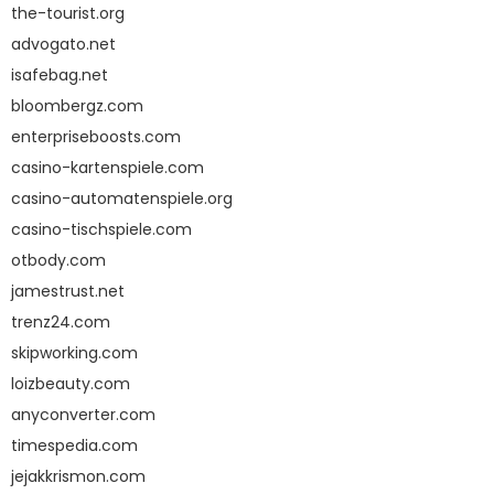
the-tourist.org
advogato.net
isafebag.net
bloombergz.com
enterpriseboosts.com
casino-kartenspiele.com
casino-automatenspiele.org
casino-tischspiele.com
otbody.com
jamestrust.net
trenz24.com
skipworking.com
loizbeauty.com
anyconverter.com
timespedia.com
jejakkrismon.com