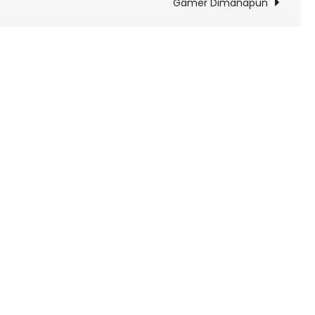
Gamer Dimanapun