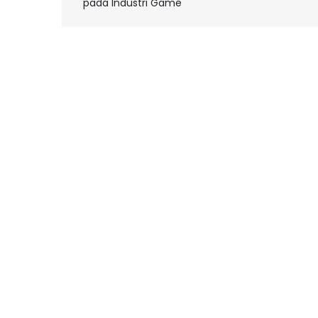
pada Industri Game
navigation