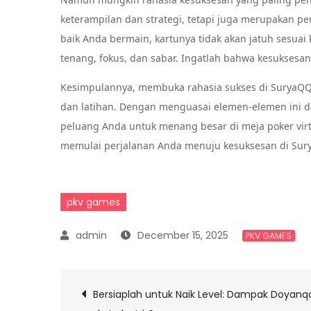
keterampilan dan strategi, tetapi juga merupakan p
baik Anda bermain, kartunya tidak akan jatuh sesuai 
tenang, fokus, dan sabar. Ingatlah bahwa kesuksesan 
Kesimpulannya, membuka rahasia sukses di SuryaQQ
dan latihan. Dengan menguasai elemen-elemen ini d
peluang Anda untuk menang besar di meja poker virtu
memulai perjalanan Anda menuju kesuksesan di Su
pkv games
December 15, 2025
PKV GAMES
Post
Bersiaplah untuk Naik Level: Dampak Doyanq