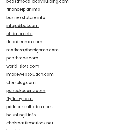
beastmode-bodybuilding.com
financelplan.info
businessfuture.info
infojudibet.com
cbdmap.info
deanbeanxn.com
matkarajdhanigame.com
popthrone.com
world-slots.com
imakewebsolution.com
che-blog.com
pancakecoinz.com
flyfinley.com
prideconsultation.com
hountinglil.info
chakraaffirmations.net