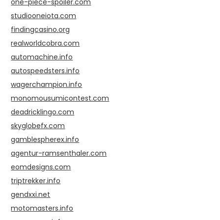
one-piece-spoiler.com
studiooneiota.com
findingcasino.org
realworldcobra.com
automachine.info
autospeedsters.info
wagerchampion.info
monomousumicontest.com
deadricklingo.com
skyglobefx.com
gamblespherex.info
agentur-ramsenthaler.com
eomdesigns.com
triptrekker.info
gendxxi.net
motomasters.info