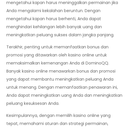
mengetahui kapan harus meninggalkan permainan jika
Anda mengalami kekalahan beruntun. Dengan
mengetahui kapan harus berhenti, Anda dapat
menghindari kehilangan lebih banyak uang dan
meningkatkan peluang sukses dalam jangka panjang.
Terakhir, penting untuk memanfaatkan bonus dan
promosi yang ditawarkan oleh kasino online untuk
memaksimalkan kemenangan Anda di DominoQQ.
Banyak kasino online menawarkan bonus dan promosi
yang dapat membantu meningkatkan peluang Anda
untuk menang. Dengan memanfaatkan penawaran ini,
Anda dapat meningkatkan uang Anda dan meningkatkan
peluang kesuksesan Anda.
Kesimpulannya, dengan memilih kasino online yang
tepat, memahami aturan dan strategi permainan,