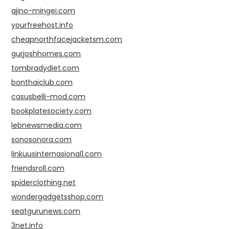
ajino-mingei.com
yourfreehost.info
cheapnorthfacejacketsm.com
gurjoshhomes.com
tombradydiet.com
bonthaiclub.com
casusbelli-mod.com
bookplatesociety.com
lebnewsmedia.com
sonosonora.com
linkuusinternasional1.com
friendsroll.com
spiderclothing.net
wondergadgetsshop.com
seatgurunews.com
3net.info