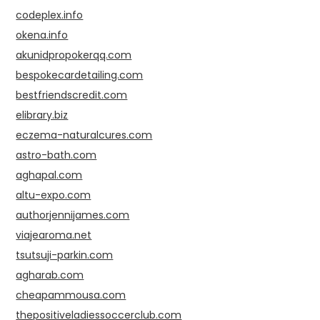
codeplex.info
okena.info
akunidpropokerqq.com
bespokecardetailing.com
bestfriendscredit.com
elibrary.biz
eczema-naturalcures.com
astro-bath.com
aghapal.com
altu-expo.com
authorjennijames.com
viajearoma.net
tsutsuji-parkin.com
agharab.com
cheapammousa.com
thepositiveladiessoccerclub.com