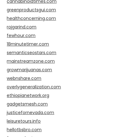
cannabinoidtimes.com
greenproductsgui.com
healthconcerning.com
rojgarind.com
fewhour.com
18minutetimer.com
semanticseostars.com
mainstreamzone.com
growmarijuanas.com
webnshare.com
overlygeneralization.com
ethiopianetwork.org
gadgetsmesh.com
justicefornevada.com
leisuretours.info
hellotbsbro.com