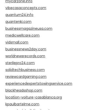
mycarzone.info
vibecasaconcepts.com
quantum24.info
quantenki.com
businessmagazineusa.com
medicwellcare.com
vidsmall.com
businessnews2day.com
worldnewsrecords.com
sterilepro24.com
solidtechbusiness.com
reviewcardgaming.com
experiencedexpertstowingservice.com
blackheadsshop.com
location-voiture-casablanca.org
kpaulbartelme.com