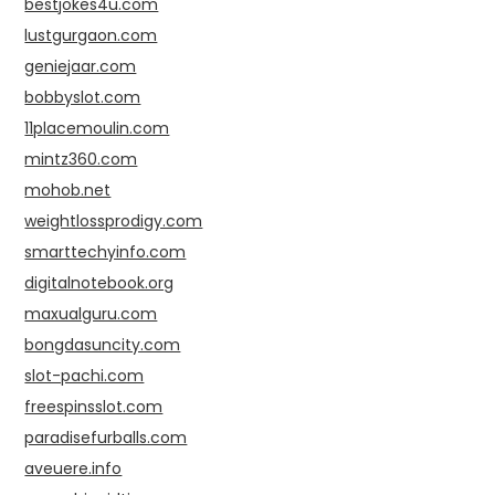
bestjokes4u.com
lustgurgaon.com
geniejaar.com
bobbyslot.com
11placemoulin.com
mintz360.com
mohob.net
weightlossprodigy.com
smarttechyinfo.com
digitalnotebook.org
maxualguru.com
bongdasuncity.com
slot-pachi.com
freespinsslot.com
paradisefurballs.com
aveuere.info