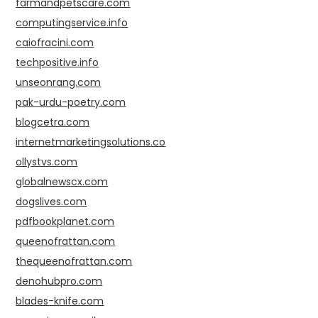
farmandpetscare.com
computingservice.info
caiofracini.com
techpositive.info
unseonrang.com
pak-urdu-poetry.com
blogcetra.com
internetmarketingsolutions.co
ollystvs.com
globalnewscx.com
dogslives.com
pdfbookplanet.com
queenofrattan.com
thequeenofrattan.com
denohubpro.com
blades-knife.com