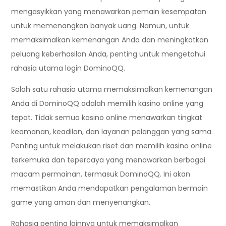
mengasyikkan yang menawarkan pemain kesempatan
untuk memenangkan banyak uang. Namun, untuk
memaksimalkan kemenangan Anda dan meningkatkan
peluang keberhasilan Anda, penting untuk mengetahui
rahasia utama login DominoQQ.
Salah satu rahasia utama memaksimalkan kemenangan
Anda di DominoQQ adalah memilih kasino online yang
tepat. Tidak semua kasino online menawarkan tingkat
keamanan, keadilan, dan layanan pelanggan yang sama.
Penting untuk melakukan riset dan memilih kasino online
terkemuka dan tepercaya yang menawarkan berbagai
macam permainan, termasuk DominoQQ. Ini akan
memastikan Anda mendapatkan pengalaman bermain
game yang aman dan menyenangkan.
Rahasia penting lainnya untuk memaksimalkan