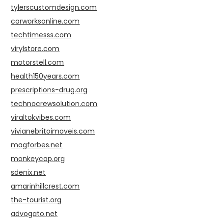
tylerscustomdesign.com
carworksonline.com
techtimesss.com
virylstore.com
motorstell.com
health150years.com
prescriptions-drug.org
technocrewsolution.com
viraltokvibes.com
vivianebritoimoveis.com
magforbes.net
monkeycap.org
sdenix.net
amarinhillcrest.com
the-tourist.org
advogato.net