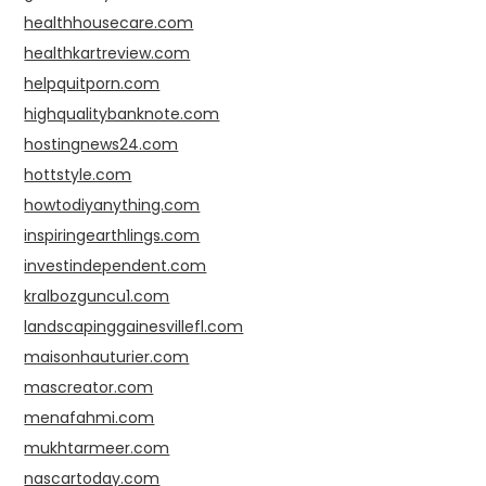
healthhousecare.com
healthkartreview.com
helpquitporn.com
highqualitybanknote.com
hostingnews24.com
hottstyle.com
howtodiyanything.com
inspiringearthlings.com
investindependent.com
kralbozguncu1.com
landscapinggainesvillefl.com
maisonhauturier.com
mascreator.com
menafahmi.com
mukhtarmeer.com
nascartoday.com