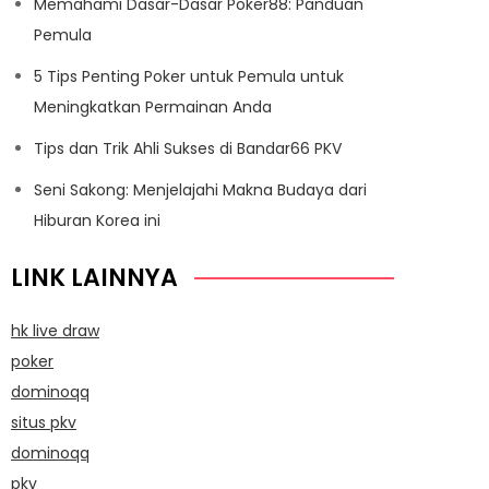
Memahami Dasar-Dasar Poker88: Panduan
Pemula
5 Tips Penting Poker untuk Pemula untuk
Meningkatkan Permainan Anda
Tips dan Trik Ahli Sukses di Bandar66 PKV
Seni Sakong: Menjelajahi Makna Budaya dari
Hiburan Korea ini
LINK LAINNYA
hk live draw
poker
dominoqq
situs pkv
dominoqq
pkv