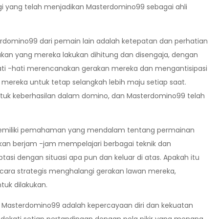
tegi yang telah menjadikan Masterdomino99 sebagai ahli
domino99 dari pemain lain adalah ketepatan dan perhatian
rakan yang mereka lakukan dihitung dan disengaja, dengan
 hati -hati merencanakan gerakan mereka dan mengantisipasi
ereka untuk tetap selangkah lebih maju setiap saat.
untuk keberhasilan dalam domino, dan Masterdomino99 telah
memiliki pemahaman yang mendalam tentang permainan
kan berjam -jam mempelajari berbagai teknik dan
i dengan situasi apa pun dan keluar di atas. Apakah itu
cara strategis menghalangi gerakan lawan mereka,
tuk dilakukan.
n Masterdomino99 adalah kepercayaan diri dan kekuatan