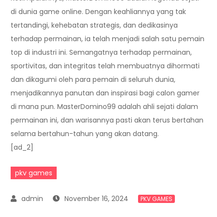
di dunia game online. Dengan keahliannya yang tak
tertandingi, kehebatan strategis, dan dedikasinya
terhadap permainan, ia telah menjadi salah satu pemain
top di industri ini. Semangatnya terhadap permainan,
sportivitas, dan integritas telah membuatnya dihormati
dan dikagumi oleh para pemain di seluruh dunia,
menjadikannya panutan dan inspirasi bagi calon gamer
di mana pun. MasterDomino99 adalah ahli sejati dalam
permainan ini, dan warisannya pasti akan terus bertahan
selama bertahun-tahun yang akan datang.
[ad_2]
pkv games
November 16, 2024
PKV GAMES