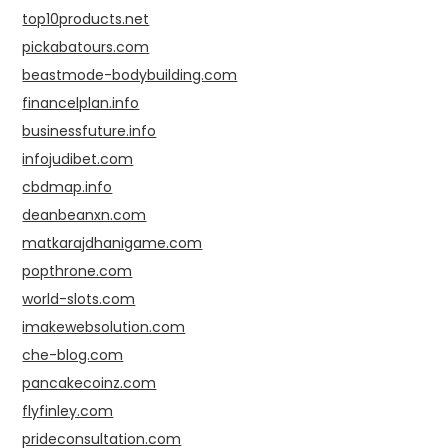
top10products.net
pickabatours.com
beastmode-bodybuilding.com
financelplan.info
businessfuture.info
infojudibet.com
cbdmap.info
deanbeanxn.com
matkarajdhanigame.com
popthrone.com
world-slots.com
imakewebsolution.com
che-blog.com
pancakecoinz.com
flyfinley.com
prideconsultation.com