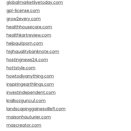
globalmarketlivetoday.com
gpl-license.com
grow2every.com
healthhousecare.com
healthkartreview.com
helpquitporn.com
highqualitybanknote.com
hostingnews24.com
hottstyle.com
howtodiyanything.com
inspiringearthlings.com
investindependent.com
kralbozguncu1.com
landscapinggainesvillefl.com
maisonhauturier.com
mascreator.com