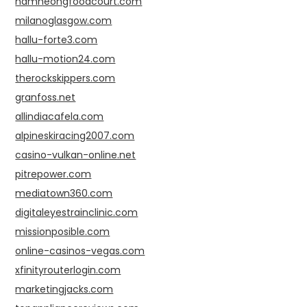
namheongfoodcourt.com
milanoglasgow.com
hallu-forte3.com
hallu-motion24.com
therockskippers.com
granfoss.net
allindiacafela.com
alpineskiracing2007.com
casino-vulkan-online.net
pitrepower.com
mediatown360.com
digitaleyestrainclinic.com
missionposible.com
online-casinos-vegas.com
xfinityrouterlogin.com
marketingjacks.com