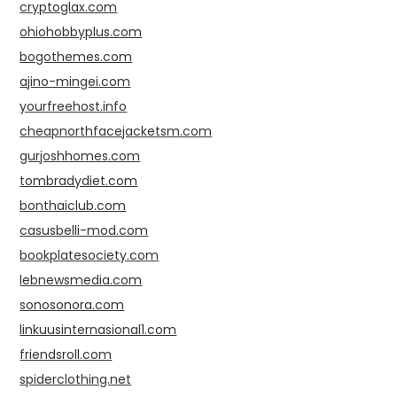
cryptoglax.com
ohiohobbyplus.com
bogothemes.com
ajino-mingei.com
yourfreehost.info
cheapnorthfacejacketsm.com
gurjoshhomes.com
tombradydiet.com
bonthaiclub.com
casusbelli-mod.com
bookplatesociety.com
lebnewsmedia.com
sonosonora.com
linkuusinternasional1.com
friendsroll.com
spiderclothing.net