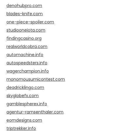
denohubpro.com
blades-knife.com
one-piece-spoiler.com
studiooneiota.com
findingcasino.org
realworldcobra.com
automachine.info
autospeedsters.info
wagerchampion.info
monomousumicontest.com
deadricklingo.com
skyglobefx.com
gamblespherex.info
agentur-ramsenthaler.com
eomdesigns.com
triptrekker.info