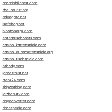
amarinhillcrest.com
the-tourist.org
advogato.net
isafebag.net
bloombergz.com
enterpriseboosts.com
casino-kartenspiele.com
casino-automatenspiele.org
casino-tischspiele.com
otbody.com
jamestrust.net
trenz24.com
skipworking.com
loizbeauty.com
anyconverter.com
timespedia.com