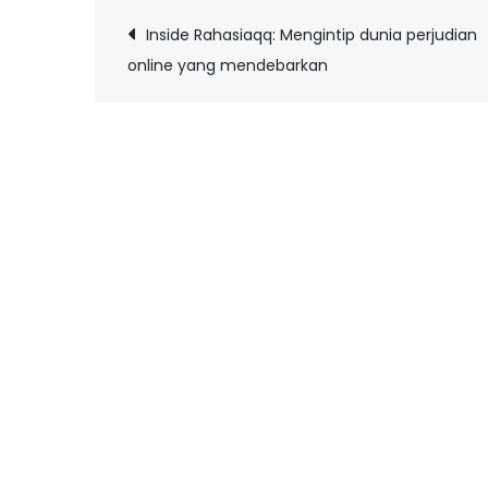
Post
Inside Rahasiaqq: Mengintip dunia perjudian
online yang mendebarkan
navigation