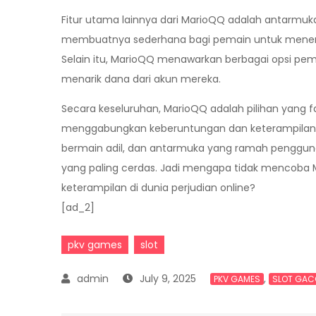
Fitur utama lainnya dari MarioQQ adalah antarmuka
membuatnya sederhana bagi pemain untuk menemu
Selain itu, MarioQQ menawarkan berbagai opsi 
menarik dana dari akun mereka.
Secara keseluruhan, MarioQQ adalah pilihan yang 
menggabungkan keberuntungan dan keterampilan. 
bermain adil, dan antarmuka yang ramah penggun
yang paling cerdas. Jadi mengapa tidak mencoba 
keterampilan di dunia perjudian online?
[ad_2]
pkv games
slot
July 9, 2025
,
PKV GAMES
SLOT GAC