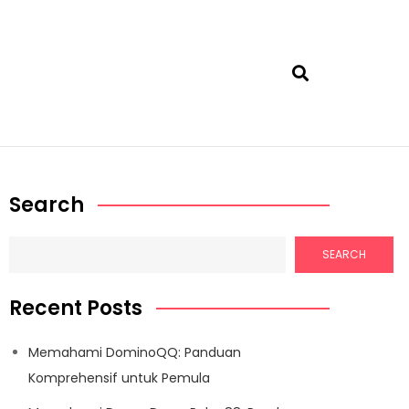
 Online
ermainan yang seru dengan transaksi yang mudah dan
Search
SEARCH
Recent Posts
Memahami DominoQQ: Panduan
Komprehensif untuk Pemula