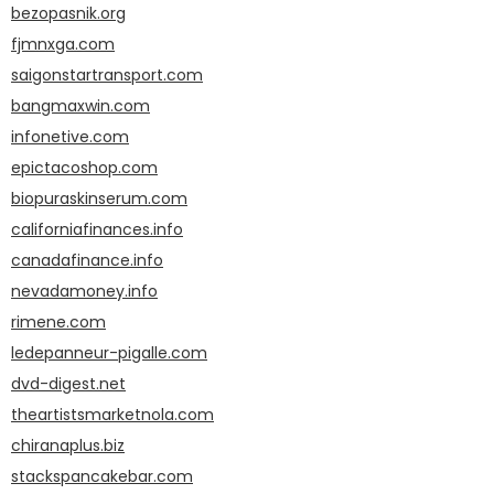
bezopasnik.org
fjmnxga.com
saigonstartransport.com
bangmaxwin.com
infonetive.com
epictacoshop.com
biopuraskinserum.com
californiafinances.info
canadafinance.info
nevadamoney.info
rimene.com
ledepanneur-pigalle.com
dvd-digest.net
theartistsmarketnola.com
chiranaplus.biz
stackspancakebar.com