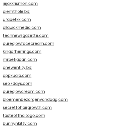
jejakkrismon.com
diemthole.biz
ufabetkk.com
allquickmedia.com
technewsgazette.com
pureglowfacecream.com
kingofherrings.com
mrbetjapan.com
anewentity.biz
appkuala.com
seo7days.com
pureglowcream.com
bloemenbezorgenvandaag.com
secrettohairgrowth.com
tasteofthaitogo.com
bunnynkitty.com