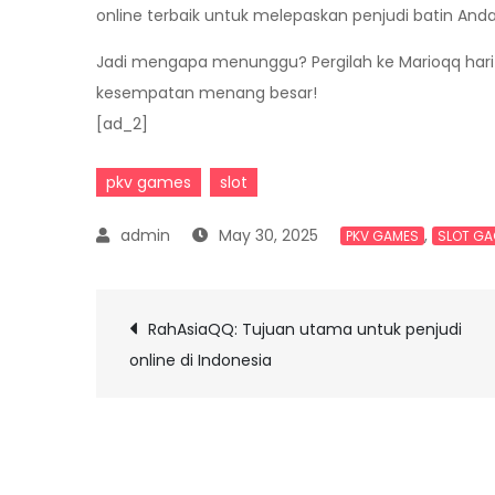
online terbaik untuk melepaskan penjudi batin Anda
Jadi mengapa menunggu? Pergilah ke Marioqq hari 
kesempatan menang besar!
[ad_2]
pkv games
slot
May 30, 2025
,
PKV GAMES
SLOT G
Post
RahAsiaQQ: Tujuan utama untuk penjudi
online di Indonesia
navigation