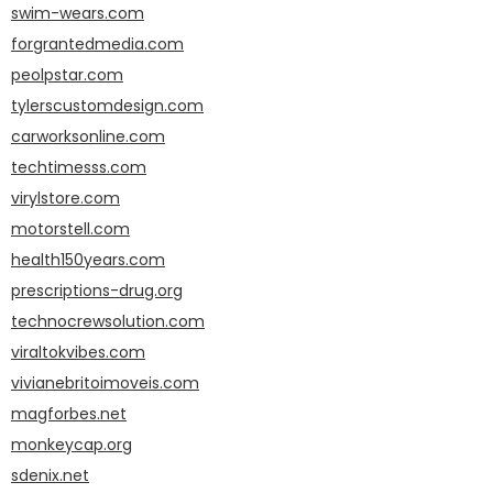
swim-wears.com
forgrantedmedia.com
peolpstar.com
tylerscustomdesign.com
carworksonline.com
techtimesss.com
virylstore.com
motorstell.com
health150years.com
prescriptions-drug.org
technocrewsolution.com
viraltokvibes.com
vivianebritoimoveis.com
magforbes.net
monkeycap.org
sdenix.net