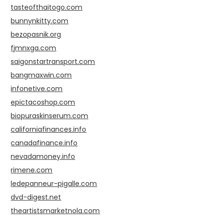
tasteofthaitogo.com
bunnynkitty.com
bezopasnik.org
fjmnxga.com
saigonstartransport.com
bangmaxwin.com
infonetive.com
epictacoshop.com
biopuraskinserum.com
californiafinances.info
canadafinance.info
nevadamoney.info
rimene.com
ledepanneur-pigalle.com
dvd-digest.net
theartistsmarketnola.com