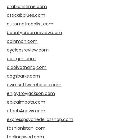
arabianstime.com
atticabblues.com
autometropolist.com
beautycreamreview.com
coinmoh.com
cyclopsreview.com
dattgen.com
didoivatnang.com
dogsbarks.com
dwmsoftwarehouse.com
enjoytroyjackson.com
epicaimbots.com
etech4news.com
expresspsychedelicsshop.com
fashionistani.com
feelingswed.com