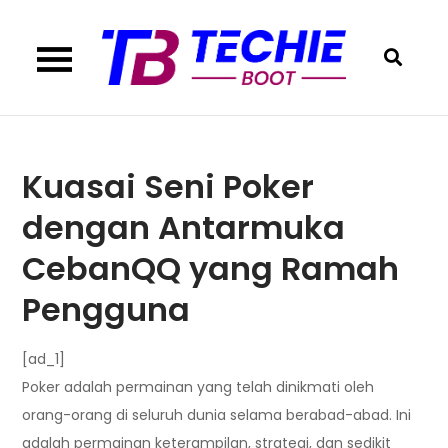
Skip
to
content
Slot Gacor Deposit Pulsa:
Mainkan slot gacor dengan deposit pulsa
sebagai solusi terbaik untuk bermain slot
Solusi Terbaik untuk
online. Nikmati permainan yang seru dengan
transaksi yang mudah dan cepat.
Bermain Slot Online
Kuasai Seni Poker
dengan Antarmuka
CebanQQ yang Ramah
Pengguna
[ad_1]
Poker adalah permainan yang telah dinikmati oleh
orang-orang di seluruh dunia selama berabad-abad. Ini
adalah permainan keterampilan, strategi, dan sedikit