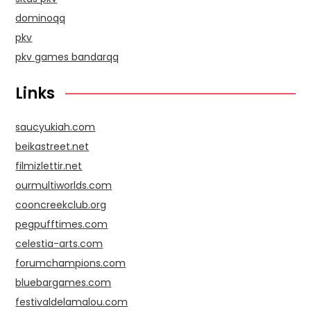
dominoqq
pkv
pkv games bandarqq
Links
saucyukiah.com
beikastreet.net
filmizlettir.net
ourmultiworlds.com
cooncreekclub.org
pegpufftimes.com
celestia-arts.com
forumchampions.com
bluebargames.com
festivaldelamalou.com