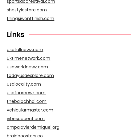
sportsdocfestival.com
shestylestore.com
thingsiwontfinish.com
Links
usafullnewz.com
uktimenetwork.com
usaworldnewz.com
todayusaexplore.com
usalocality.com
usafournewz.com
thebalochhal.com
vehicularmaster.com
vibesaccent.com
ampajavierdemiguel.org
brainboosters.co