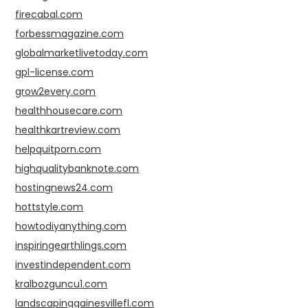
firecabal.com
forbessmagazine.com
globalmarketlivetoday.com
gpl-license.com
grow2every.com
healthhousecare.com
healthkartreview.com
helpquitporn.com
highqualitybanknote.com
hostingnews24.com
hottstyle.com
howtodiyanything.com
inspiringearthlings.com
investindependent.com
kralbozguncu1.com
landscapinggainesvillefl.com