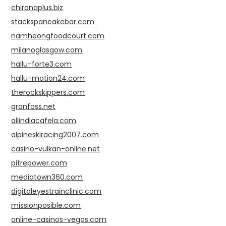
chiranaplus.biz
stackspancakebar.com
namheongfoodcourt.com
milanoglasgow.com
hallu-forte3.com
hallu-motion24.com
therockskippers.com
granfoss.net
allindiacafela.com
alpineskiracing2007.com
casino-vulkan-online.net
pitrepower.com
mediatown360.com
digitaleyestrainclinic.com
missionposible.com
online-casinos-vegas.com