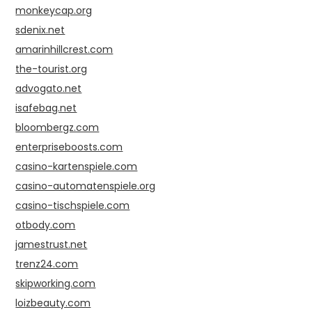
monkeycap.org
sdenix.net
amarinhillcrest.com
the-tourist.org
advogato.net
isafebag.net
bloombergz.com
enterpriseboosts.com
casino-kartenspiele.com
casino-automatenspiele.org
casino-tischspiele.com
otbody.com
jamestrust.net
trenz24.com
skipworking.com
loizbeauty.com