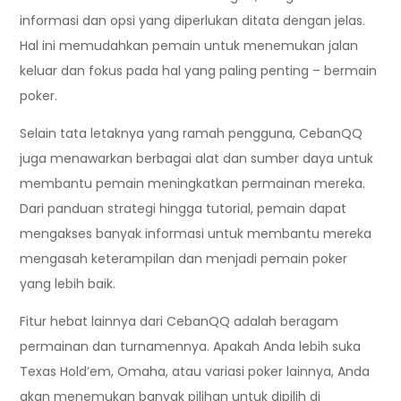
informasi dan opsi yang diperlukan ditata dengan jelas.
Hal ini memudahkan pemain untuk menemukan jalan
keluar dan fokus pada hal yang paling penting – bermain
poker.
Selain tata letaknya yang ramah pengguna, CebanQQ
juga menawarkan berbagai alat dan sumber daya untuk
membantu pemain meningkatkan permainan mereka.
Dari panduan strategi hingga tutorial, pemain dapat
mengakses banyak informasi untuk membantu mereka
mengasah keterampilan dan menjadi pemain poker
yang lebih baik.
Fitur hebat lainnya dari CebanQQ adalah beragam
permainan dan turnamennya. Apakah Anda lebih suka
Texas Hold’em, Omaha, atau variasi poker lainnya, Anda
akan menemukan banyak pilihan untuk dipilih di