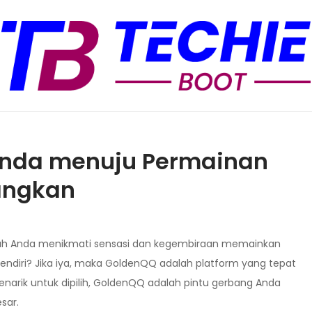
a: Solusi Terbaik untuk Bermain Slot
a sebagai solusi terbaik untuk bermain slot online. Nikmati p
cepat.
Anda menuju Permainan
angkan
ah Anda menikmati sensasi dan kegembiraan memainkan
ndiri? Jika iya, maka GoldenQQ adalah platform yang tepat
arik untuk dipilih, GoldenQQ adalah pintu gerbang Anda
sar.