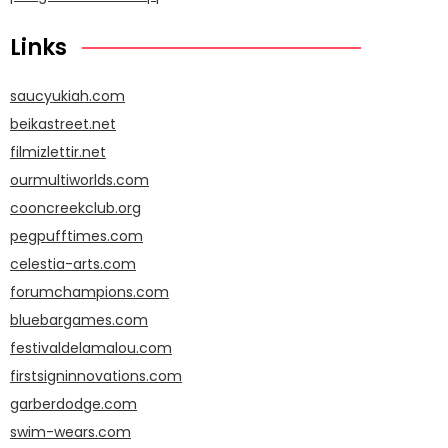
Links
saucyukiah.com
beikastreet.net
filmizlettir.net
ourmultiworlds.com
cooncreekclub.org
pegpufftimes.com
celestia-arts.com
forumchampions.com
bluebargames.com
festivaldelamalou.com
firstsigninnovations.com
garberdodge.com
swim-wears.com