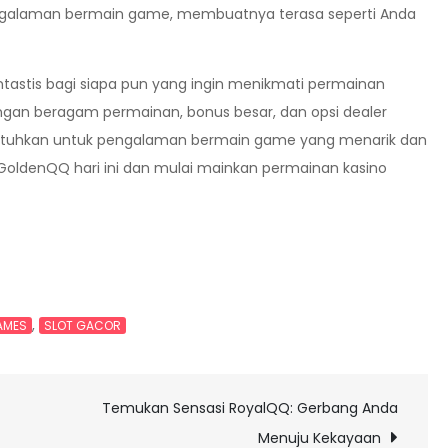
engalaman bermain game, membuatnya terasa seperti Anda
tastis bagi siapa pun yang ingin menikmati permainan
ngan beragam permainan, bonus besar, dan opsi dealer
utuhkan untuk pengalaman bermain game yang menarik dan
oldenQQ hari ini dan mulai mainkan permainan kasino
,
AMES
SLOT GACOR
Temukan Sensasi RoyalQQ: Gerbang Anda
Menuju Kekayaan