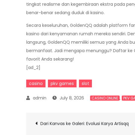
tingkat realisme dan kegembiraan ekstra pada p
benar-benar sedang duduk di kasino.
Secara keseluruhan, GoldenQQ adalah platform fan
kasino dari kenyamanan rumah mereka sendiri. De
langsung, GoldenQQ memiliki semua yang Anda b
bermanfaat. Jadi mengapa menunggu? Daftar ke G
favorit Anda sekarang!
[ad_2]
casino
pkv games
slot
July 8, 2026
,
CASINO ONLINE
PKV G
Post
Dari Kanvas ke Galeri: Evolusi Karya Artisqq