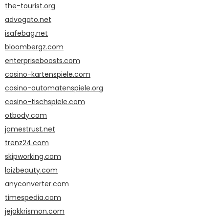
the-tourist.org
advogato.net
isafebag.net
bloombergz.com
enterpriseboosts.com
casino-kartenspiele.com
casino-automatenspiele.org
casino-tischspiele.com
otbody.com
jamestrust.net
trenz24.com
skipworking.com
loizbeauty.com
anyconverter.com
timespedia.com
jejakkrismon.com