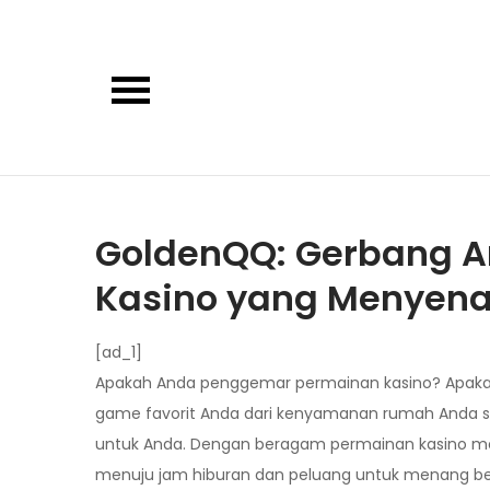
Skip
to
content
Slot Gacor Deposit Puls
Mainkan slot gacor dengan deposit puls
GoldenQQ: Gerbang 
Kasino yang Menyen
[ad_1]
Apakah Anda penggemar permainan kasino? Apak
game favorit Anda dari kenyamanan rumah Anda se
untuk Anda. Dengan beragam permainan kasino men
menuju jam hiburan dan peluang untuk menang be