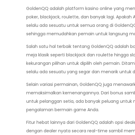
GoldenQQ adalah platform kasino online yang mena
poker, blackjack, roulette, dan banyak lagi. Apak
selalu ada sesuatu untuk semua orang di GoldenQQ
sehingga memudahkan pemain untuk langsung ma
Salah satu hal terbaik tentang GoldenQQ adalah b
meja klasik seperti blackjack dan roulette hingga s
kekurangan pilihan untuk dipilih oleh pemain. Dita
selalu ada sesuatu yang segar dan menarik untuk d
Selain variasi permainan, GoldenQQ juga menawa
memaksimalkan kemenangannya. Dari bonus sambu
untuk pelanggan setia, ada banyak peluang unt
pengalaman bermain game Anda.
Fitur hebat lainnya dari GoldenQQ adalah opsi de
dengan dealer nyata secara real-time sambil mem