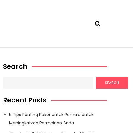
 Online
ermainan yang seru dengan transaksi yang mudah dan
Search
SEARCH
Recent Posts
5 Tips Penting Poker untuk Pemula untuk
Meningkatkan Permainan Anda