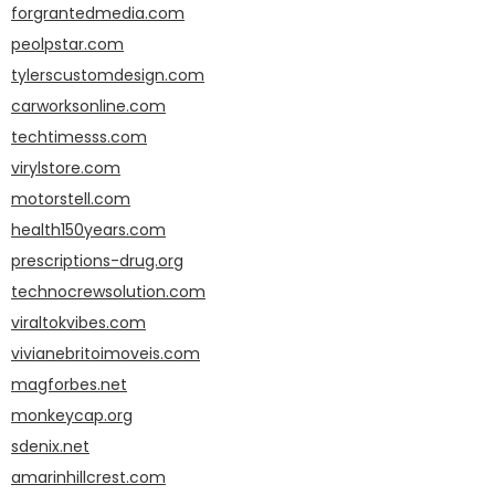
forgrantedmedia.com
peolpstar.com
tylerscustomdesign.com
carworksonline.com
techtimesss.com
virylstore.com
motorstell.com
health150years.com
prescriptions-drug.org
technocrewsolution.com
viraltokvibes.com
vivianebritoimoveis.com
magforbes.net
monkeycap.org
sdenix.net
amarinhillcrest.com