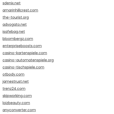
sdenix.net
amarinhillcrest.com
the-tourist.org
advogato.net
isafebag.net
bloombergz.com
enterpriseboosts.com
casino-kartenspiele.com
casino-automatenspiele.org
casino-tischspiele.com
otbody.com
jamestrust.net
trenz24.com
skipworking.com
loizbeauty.com
anyconverter.com