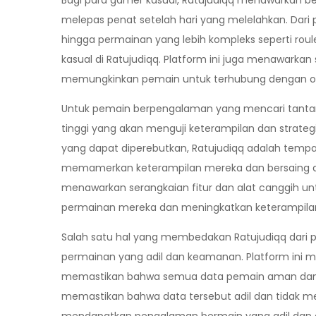
Bagi para gamer kasual, Ratujudiqq menawarkan 
melepas penat setelah hari yang melelahkan. Dari 
hingga permainan yang lebih kompleks seperti roule
kasual di Ratujudiqq. Platform ini juga menawarka
memungkinkan pemain untuk terhubung dengan or
Untuk pemain berpengalaman yang mencari tantang
tinggi yang akan menguji keterampilan dan strate
yang dapat diperebutkan, Ratujudiqq adalah tempa
memamerkan keterampilan mereka dan bersaing deng
menawarkan serangkaian fitur dan alat canggih 
permainan mereka dan meningkatkan keterampilan 
Salah satu hal yang membedakan Ratujudiqq dari 
permainan yang adil dan keamanan. Platform ini m
memastikan bahwa semua data pemain aman dan te
memastikan bahwa data tersebut adil dan tidak m