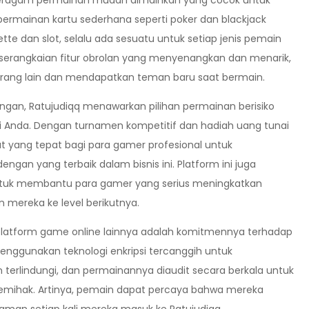
beragam permainan mudah dimainkan yang cocok untuk
permainan kartu sederhana seperti poker dan blackjack
tte dan slot, selalu ada sesuatu untuk setiap jenis pemain
n serangkaian fitur obrolan yang menyenangkan dan menarik,
ang lain dan mendapatkan teman baru saat bermain.
an, Ratujudiqq menawarkan pilihan permainan berisiko
gi Anda. Dengan turnamen kompetitif dan hadiah uang tunai
t yang tepat bagi para gamer profesional untuk
an yang terbaik dalam bisnis ini. Platform ini juga
untuk membantu para gamer yang serius meningkatkan
mereka ke level berikutnya.
platform game online lainnya adalah komitmennya terhadap
enggunakan teknologi enkripsi tercanggih untuk
rlindungi, dan permainannya diaudit secara berkala untuk
emihak. Artinya, pemain dapat percaya bahwa mereka