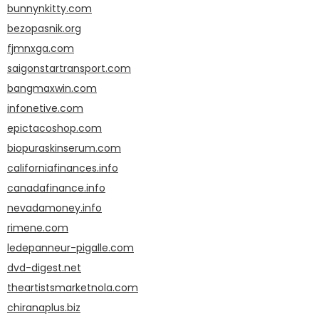
bunnynkitty.com
bezopasnik.org
fjmnxga.com
saigonstartransport.com
bangmaxwin.com
infonetive.com
epictacoshop.com
biopuraskinserum.com
californiafinances.info
canadafinance.info
nevadamoney.info
rimene.com
ledepanneur-pigalle.com
dvd-digest.net
theartistsmarketnola.com
chiranaplus.biz