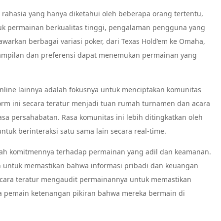
rahasia yang hanya diketahui oleh beberapa orang tertentu,
k permainan berkualitas tinggi, pengalaman pengguna yang
warkan berbagai variasi poker, dari Texas Hold’em ke Omaha,
rampilan dan preferensi dapat menemukan permainan yang
line lainnya adalah fokusnya untuk menciptakan komunitas
orm ini secara teratur menjadi tuan rumah turnamen dan acara
persahabatan. Rasa komunitas ini lebih ditingkatkan oleh
tuk berinteraksi satu sama lain secara real-time.
alah komitmennya terhadap permainan yang adil dan keamanan.
ih untuk memastikan bahwa informasi pribadi dan keuangan
secara teratur mengaudit permainannya untuk memastikan
a pemain ketenangan pikiran bahwa mereka bermain di