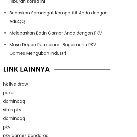
Hiburan Korea ini
Bebaskan Semangat Kompetitif Anda dengan
AduQQ
Melepaskan Batin Gamer Anda dengan PKV
Masa Depan Permainan: Bagaimana PKV
Games Mengubah Industri
LINK LAINNYA
hk live draw
poker
dominoqq
situs pkv
dominoqq
pkv
pkv games bandarqq