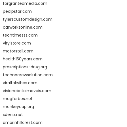
forgrantedmedia.com
peolpstar.com
tylerscustomdesign.com
carworksonline.com
techtimesss.com
virylstore.com
motorstell.com
health150years.com
prescriptions-drug.org
technocrewsolution.com
viraltokvibes.com
vivianebritoimoveis.com
magforbes.net
monkeycap.org
sdenix.net
amarinhillcrest.com