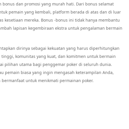
ah bonus dan promosi yang murah hati. Dari bonus selamat
tuk pemain yang kembali, platform berada di atas dan di luar
s kesetiaan mereka. Bonus -bonus ini tidak hanya membantu
ambah lapisan kegembiraan ekstra untuk pengalaman bermain
tapkan dirinya sebagai kekuatan yang harus diperhitungkan
s tinggi, komunitas yang kuat, dan komitmen untuk bermain
ai pilihan utama bagi penggemar poker di seluruh dunia.
au pemain biasa yang ingin mengasah keterampilan Anda,
bermanfaat untuk menikmati permainan poker.