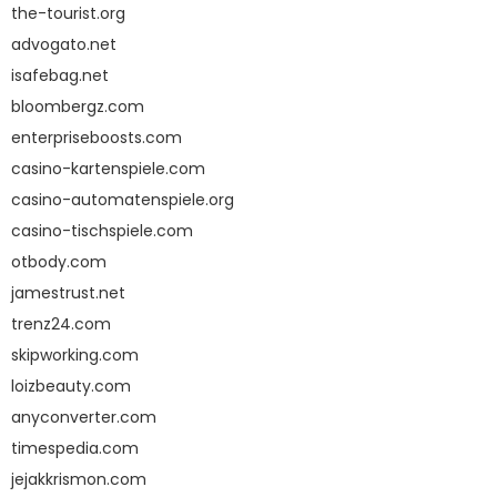
the-tourist.org
advogato.net
isafebag.net
bloombergz.com
enterpriseboosts.com
casino-kartenspiele.com
casino-automatenspiele.org
casino-tischspiele.com
otbody.com
jamestrust.net
trenz24.com
skipworking.com
loizbeauty.com
anyconverter.com
timespedia.com
jejakkrismon.com