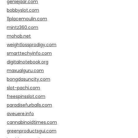
geniejaar.com
bobbyslot.com
11placemoulin.com
mintz360.com
mohob.net
weightlossprodigy.com
smarttechyinfo.com
digitalnotebook.org
maxualguru.com
bongdasuncity.com
slot-pachi.com
freespinsslot.com
paradisefurballs.com
aveuere.info
cannabinoidtimes.com
greenproductsgui.com