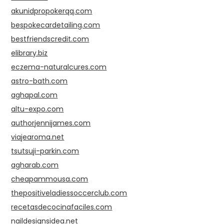
akunidpropokerqq.com
bespokecardetailing.com
bestfriendscredit.com
elibrary.biz
eczema-naturalcures.com
astro-bath.com
aghapal.com
altu-expo.com
authorjennijames.com
viajearoma.net
tsutsuji-parkin.com
agharab.com
cheapammousa.com
thepositiveladiessoccerclub.com
recetasdecocinafaciles.com
naildesignsidea.net