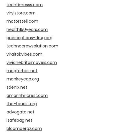
techtimesss.com
virylstore.com
motorstell.com
health150years.com
prescriptions-drug.org
technocrewsolution.com
viraltokvibes.com
vivianebritoimoveis.com
magforbes.net
monkeycap.org
sdenix.net
amarinhillcrest.com
the-tourist.org
advogato.net
isafebag.net
bloombergz.com