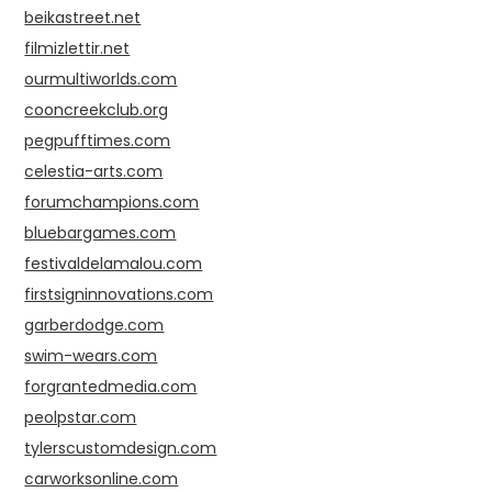
beikastreet.net
filmizlettir.net
ourmultiworlds.com
cooncreekclub.org
pegpufftimes.com
celestia-arts.com
forumchampions.com
bluebargames.com
festivaldelamalou.com
firstsigninnovations.com
garberdodge.com
swim-wears.com
forgrantedmedia.com
peolpstar.com
tylerscustomdesign.com
carworksonline.com