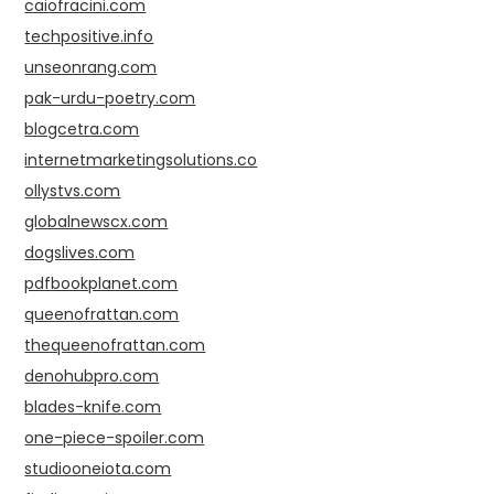
caiofracini.com
techpositive.info
unseonrang.com
pak-urdu-poetry.com
blogcetra.com
internetmarketingsolutions.co
ollystvs.com
globalnewscx.com
dogslives.com
pdfbookplanet.com
queenofrattan.com
thequeenofrattan.com
denohubpro.com
blades-knife.com
one-piece-spoiler.com
studiooneiota.com