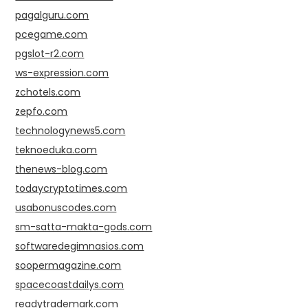
pagalguru.com
pcegame.com
pgslot-r2.com
ws-expression.com
zchotels.com
zepfo.com
technologynews5.com
teknoeduka.com
thenews-blog.com
todaycryptotimes.com
usabonuscodes.com
sm-satta-makta-gods.com
softwaredegimnasios.com
soopermagazine.com
spacecoastdailys.com
readytrademark.com