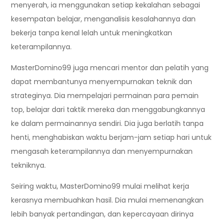
menyerah, ia menggunakan setiap kekalahan sebagai
kesempatan belajar, menganalisis kesalahannya dan
bekerja tanpa kenal lelah untuk meningkatkan
keterampilannya.
MasterDomino99 juga mencari mentor dan pelatih yang
dapat membantunya menyempurnakan teknik dan
strateginya. Dia mempelajari permainan para pemain
top, belajar dari taktik mereka dan menggabungkannya
ke dalam permainannya sendiri. Dia juga berlatih tanpa
henti, menghabiskan waktu berjam-jam setiap hari untuk
mengasah keterampilannya dan menyempurnakan
tekniknya.
Seiring waktu, MasterDomino99 mulai melihat kerja
kerasnya membuahkan hasil. Dia mulai memenangkan
lebih banyak pertandingan, dan kepercayaan dirinya