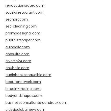
renovationsrated.com
scoziarestaurant.com
seohart.com
set-cleaning.com
promodesignai.com
publicistspaper.com
quindaily.com
abosulte.com
aiverse24.com
anubella.com
audiobooksonaudible.com
beautenetwork.com
bitcoin-tracing.com
bodyandshapes.com
businessconsultantsroundrock.com
classicglobalnews.com