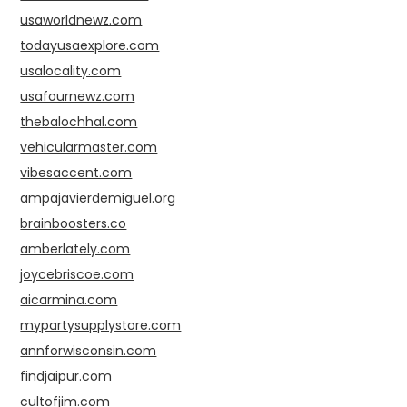
usaworldnewz.com
todayusaexplore.com
usalocality.com
usafournewz.com
thebalochhal.com
vehicularmaster.com
vibesaccent.com
ampajavierdemiguel.org
brainboosters.co
amberlately.com
joycebriscoe.com
aicarmina.com
mypartysupplystore.com
annforwisconsin.com
findjaipur.com
cultofjim.com