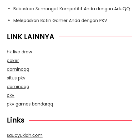
Bebaskan Semangat Kompetitif Anda dengan AduQQ
Melepaskan Batin Gamer Anda dengan PKV
LINK LAINNYA
hk live draw
poker
dominoqq
situs pkv
dominoqq
pkv
pkv games bandarqq
Links
saucyukiah.com