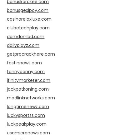
bonuskorokee.com
bonusgexipoy.com
casinorelaxluxe.com
clubetechplay.com
domdombd.com
dailyplayz.com
getprocrackhere.com
fastinnews.com
fannybanny.com
ifinitymarketer.com
jackpotkoning.com
modlinknetworks.com
longtimenewz.com
luckysportss.com
luckpeakplay.com
usamicronews.com