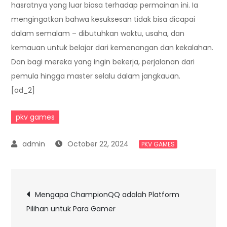
hasratnya yang luar biasa terhadap permainan ini. Ia
mengingatkan bahwa kesuksesan tidak bisa dicapai
dalam semalam – dibutuhkan waktu, usaha, dan
kemauan untuk belajar dari kemenangan dan kekalahan.
Dan bagi mereka yang ingin bekerja, perjalanan dari
pemula hingga master selalu dalam jangkauan.
[ad_2]
pkv games
October 22, 2024
PKV GAMES
Post
Mengapa ChampionQQ adalah Platform
Pilihan untuk Para Gamer
navigation