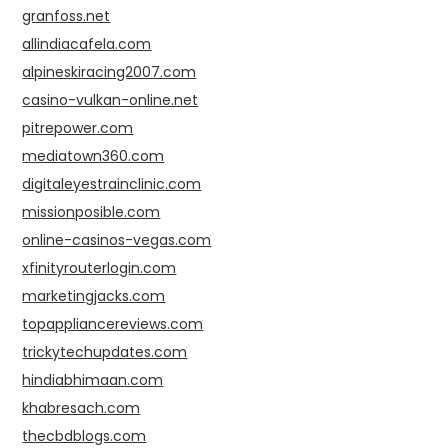
granfoss.net
allindiacafela.com
alpineskiracing2007.com
casino-vulkan-online.net
pitrepower.com
mediatown360.com
digitaleyestrainclinic.com
missionposible.com
online-casinos-vegas.com
xfinityrouterlogin.com
marketingjacks.com
topappliancereviews.com
trickytechupdates.com
hindiabhimaan.com
khabresach.com
thecbdblogs.com