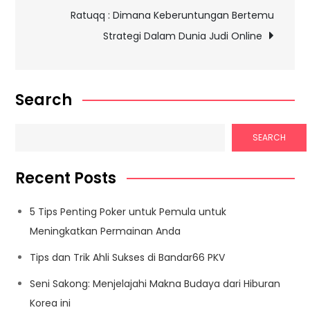
Ratuqq : Dimana Keberuntungan Bertemu
Strategi Dalam Dunia Judi Online
Search
SEARCH
Recent Posts
5 Tips Penting Poker untuk Pemula untuk
Meningkatkan Permainan Anda
Tips dan Trik Ahli Sukses di Bandar66 PKV
Seni Sakong: Menjelajahi Makna Budaya dari Hiburan
Korea ini