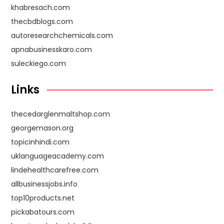
khabresach.com
thecbdblogs.com
autoresearchchemicals.com
apnabusinesskaro.com
suleckiego.com
Links
thecedarglenmaltshop.com
georgemason.org
topicinhindi.com
uklanguageacademy.com
lindehealthcarefree.com
allbusinessjobs.info
top10products.net
pickabatours.com