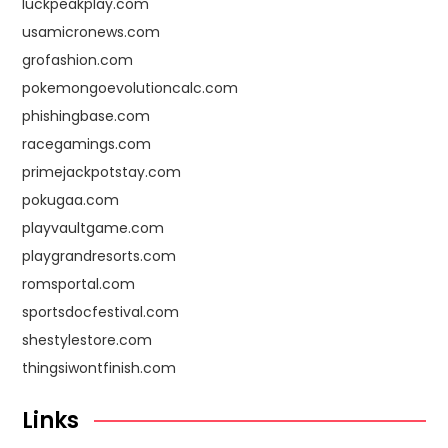
luckpeakplay.com
usamicronews.com
grofashion.com
pokemongoevolutioncalc.com
phishingbase.com
racegamings.com
primejackpotstay.com
pokugaa.com
playvaultgame.com
playgrandresorts.com
romsportal.com
sportsdocfestival.com
shestylestore.com
thingsiwontfinish.com
Links