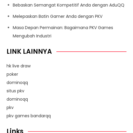
Bebaskan Semangat Kompetitif Anda dengan AduQQ
Melepaskan Batin Gamer Anda dengan PKV
Masa Depan Permainan: Bagaimana PKV Games
Mengubah Industri
LINK LAINNYA
hk live draw
poker
dominoqq
situs pkv
dominoqq
pkv
pkv games bandarqq
Links