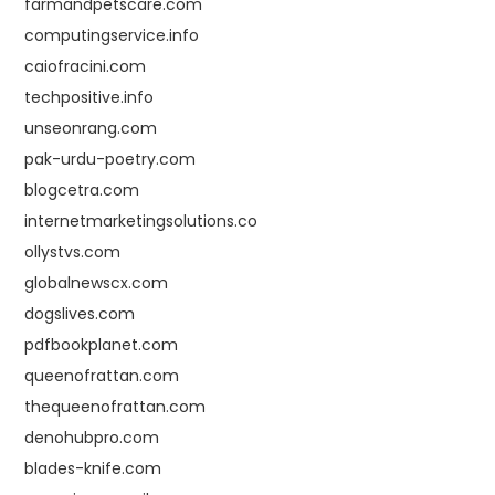
farmandpetscare.com
computingservice.info
caiofracini.com
techpositive.info
unseonrang.com
pak-urdu-poetry.com
blogcetra.com
internetmarketingsolutions.co
ollystvs.com
globalnewscx.com
dogslives.com
pdfbookplanet.com
queenofrattan.com
thequeenofrattan.com
denohubpro.com
blades-knife.com