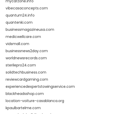
mycarzone.info
vibecasaconcepts.com
quantum24.info
quantenki.com
businessmagazineusa.com
medicwellcare.com
vidsmall.com
businessnews2day.com
worldnewsrecords.com
sterilepro24.com
solidtechbusiness.com
reviewcardgaming.com
experiencedexpertstowingservice.com
blackheadsshop.com
location-voiture-casablanca.org
kpaulbartelme.com