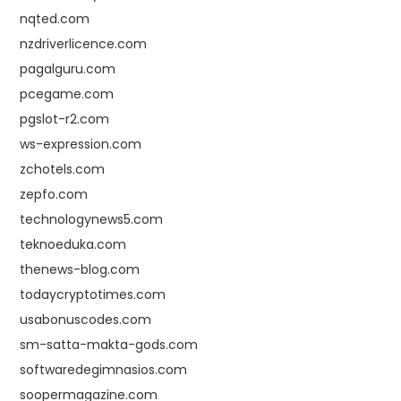
nqted.com
nzdriverlicence.com
pagalguru.com
pcegame.com
pgslot-r2.com
ws-expression.com
zchotels.com
zepfo.com
technologynews5.com
teknoeduka.com
thenews-blog.com
todaycryptotimes.com
usabonuscodes.com
sm-satta-makta-gods.com
softwaredegimnasios.com
soopermagazine.com