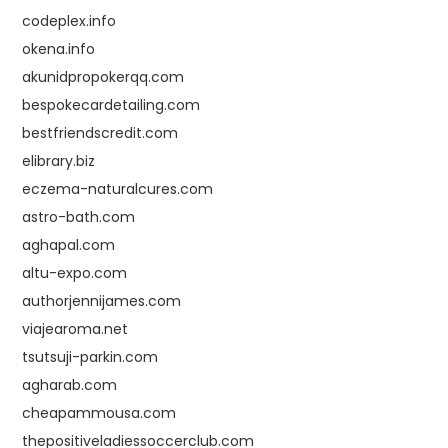
codeplex.info
okena.info
akunidpropokerqq.com
bespokecardetailing.com
bestfriendscredit.com
elibrary.biz
eczema-naturalcures.com
astro-bath.com
aghapal.com
altu-expo.com
authorjennijames.com
viajearoma.net
tsutsuji-parkin.com
agharab.com
cheapammousa.com
thepositiveladiessoccerclub.com