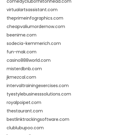
comedyclubofhiltonhead.com
virtualartsassistant.com
theprimeinfographics.com
cheapvaliumordernow.com
beenime.com
sodecia-kemmerich.com
fun-mak.com
casino888world.com
misterdbnb.com
jkmezcal.com
intervaltrainingexercises.com
tyestylebusinesssolutions.com
royalpoipet.com
thestaurant.com
bestlinktrackingsoftware.com
clublubupoo.com