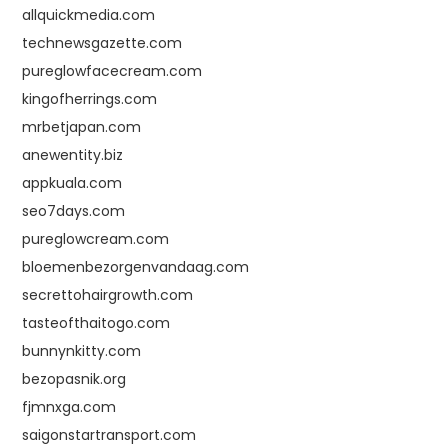
allquickmedia.com
technewsgazette.com
pureglowfacecream.com
kingofherrings.com
mrbetjapan.com
anewentity.biz
appkuala.com
seo7days.com
pureglowcream.com
bloemenbezorgenvandaag.com
secrettohairgrowth.com
tasteofthaitogo.com
bunnynkitty.com
bezopasnik.org
fjmnxga.com
saigonstartransport.com