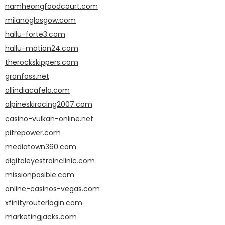
namheongfoodcourt.com
milanoglasgow.com
hallu-forte3.com
hallu-motion24.com
therockskippers.com
granfoss.net
allindiacafela.com
alpineskiracing2007.com
casino-vulkan-online.net
pitrepower.com
mediatown360.com
digitaleyestrainclinic.com
missionposible.com
online-casinos-vegas.com
xfinityrouterlogin.com
marketingjacks.com