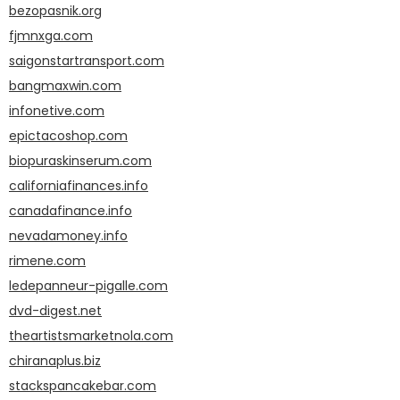
bezopasnik.org
fjmnxga.com
saigonstartransport.com
bangmaxwin.com
infonetive.com
epictacoshop.com
biopuraskinserum.com
californiafinances.info
canadafinance.info
nevadamoney.info
rimene.com
ledepanneur-pigalle.com
dvd-digest.net
theartistsmarketnola.com
chiranaplus.biz
stackspancakebar.com