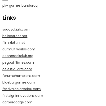
pkv games bandarqq
Links
saucyukiah.com
beikastreet.net
filmizlettir.net
ourmultiworlds.com
cooncreekclub.org
pegpufftimes.com
celestia-arts.com
forumchampions.com
bluebargames.com
festivaldelamalou.com
firstsigninnovations.com
garberdodge.com