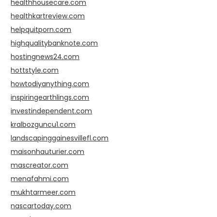
healthhousecare.com
healthkartreview.com
helpquitporn.com
highqualitybanknote.com
hostingnews24.com
hottstyle.com
howtodiyanything.com
inspiringearthlings.com
investindependent.com
kralbozguncu1.com
landscapinggainesvillefl.com
maisonhauturier.com
mascreator.com
menafahmi.com
mukhtarmeer.com
nascartoday.com