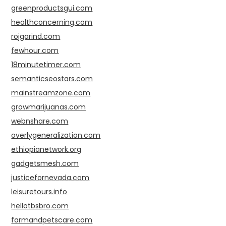
greenproductsgui.com
healthconcerning.com
rojgarind.com
fewhour.com
18minutetimer.com
semanticseostars.com
mainstreamzone.com
growmarijuanas.com
webnshare.com
overlygeneralization.com
ethiopianetwork.org
gadgetsmesh.com
justicefornevada.com
leisuretours.info
hellotbsbro.com
farmandpetscare.com