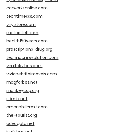
carworksonline.com
techtimesss.com
virylstore.com
motorstell.com
health150years.com
prescriptions-drug.org
technocrewsolution.com
viraltokvibes.com
vivianebritoimoveis.com
magforbes.net
monkeycap.org
sdenix.net
amarinhillcrest.com
the-tourist.org
advogato.net
isafebag.net