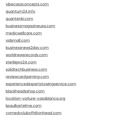
vibecasaconcepts.com
quantum24.info
quantenki.com
businessmagazineusa.com
medicwellcare.com
vidsmall.com
businessnews2day.com
worldnewsrecords.com
sterilepro24.com
solidtechbusiness.com
reviewcardgaming.com
experiencedexpertstowingservice.com
blackheadsshop.com
location-voiture-casablanca.org
kpaulbartelme.com
comedyclubofhiltonhead.com