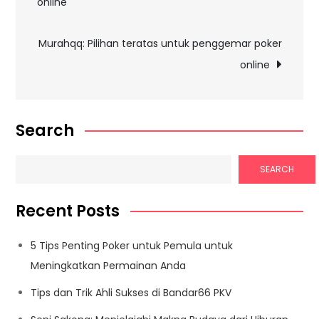
online
Murahqq: Pilihan teratas untuk penggemar poker
online
Search
SEARCH
Recent Posts
5 Tips Penting Poker untuk Pemula untuk
Meningkatkan Permainan Anda
Tips dan Trik Ahli Sukses di Bandar66 PKV