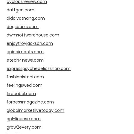
cyclopsreview.com
dattgen.com
didoivatnang.com
dogsbarks.com
dwmsoftwarehouse.com
enjoytroyjackson.com
epicaimbots.com
etech4news.com
expresspsychedelicsshop.com
fashionistani.com
feelingswed.com
firecabal.com
forbessmagazine.com
globalmarketlivetoday.com
gpl-license.com
grow2every.com