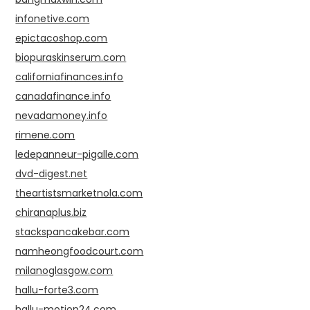
infonetive.com
epictacoshop.com
biopuraskinserum.com
californiafinances.info
canadafinance.info
nevadamoney.info
rimene.com
ledepanneur-pigalle.com
dvd-digest.net
theartistsmarketnola.com
chiranaplus.biz
stackspancakebar.com
namheongfoodcourt.com
milanoglasgow.com
hallu-forte3.com
hallu-motion24.com