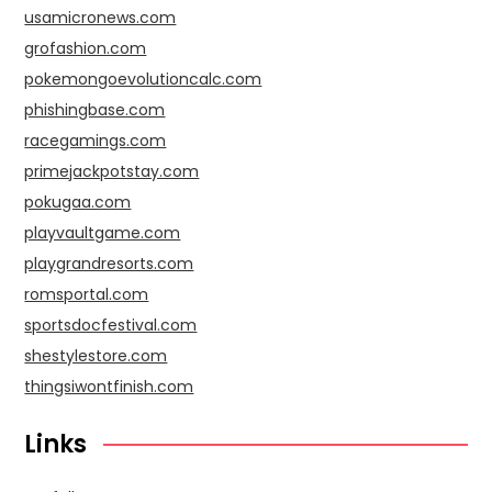
usamicronews.com
grofashion.com
pokemongoevolutioncalc.com
phishingbase.com
racegamings.com
primejackpotstay.com
pokugaa.com
playvaultgame.com
playgrandresorts.com
romsportal.com
sportsdocfestival.com
shestylestore.com
thingsiwontfinish.com
Links