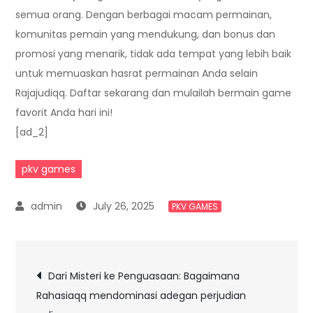
semua orang. Dengan berbagai macam permainan,
komunitas pemain yang mendukung, dan bonus dan
promosi yang menarik, tidak ada tempat yang lebih baik
untuk memuaskan hasrat permainan Anda selain
Rajajudiqq. Daftar sekarang dan mulailah bermain game
favorit Anda hari ini!
[ad_2]
pkv games
July 26, 2025
PKV GAMES
Post
Dari Misteri ke Penguasaan: Bagaimana
Rahasiaqq mendominasi adegan perjudian
navigation