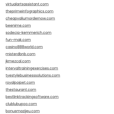
virtualartsassistant.com
theprimeinfographics.com
cheapvaliumordernow.com
beenime.com
sodecia-kemmerich.com
fun-mak.com
casino888world.com
misterdbnb.com
jkmezcal.com
intervaltrainingexercises.com
tyestylebusinesssolutions.com
royalpoipet.com
thestaurant.com
bestlinktrackingsoftware.com
clublubupoo.com
bonusmazijeu.com