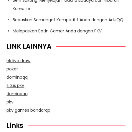
Seni Sakong: Menjelajahi Makna Budaya dari Hiburan
Korea ini
Bebaskan Semangat Kompetitif Anda dengan AduQQ
Melepaskan Batin Gamer Anda dengan PKV
LINK LAINNYA
hk live draw
poker
dominoqq
situs pkv
dominoqq
pkv
pkv games bandarqq
Links