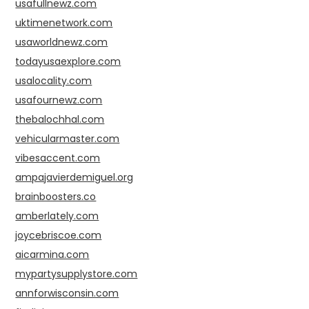
usafullnewz.com
uktimenetwork.com
usaworldnewz.com
todayusaexplore.com
usalocality.com
usafournewz.com
thebalochhal.com
vehicularmaster.com
vibesaccent.com
ampajavierdemiguel.org
brainboosters.co
amberlately.com
joycebriscoe.com
aicarmina.com
mypartysupplystore.com
annforwisconsin.com