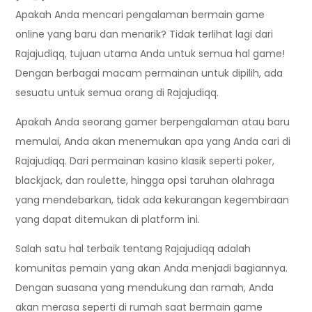
Apakah Anda mencari pengalaman bermain game
online yang baru dan menarik? Tidak terlihat lagi dari
Rajajudiqq, tujuan utama Anda untuk semua hal game!
Dengan berbagai macam permainan untuk dipilih, ada
sesuatu untuk semua orang di Rajajudiqq.
Apakah Anda seorang gamer berpengalaman atau baru
memulai, Anda akan menemukan apa yang Anda cari di
Rajajudiqq. Dari permainan kasino klasik seperti poker,
blackjack, dan roulette, hingga opsi taruhan olahraga
yang mendebarkan, tidak ada kekurangan kegembiraan
yang dapat ditemukan di platform ini.
Salah satu hal terbaik tentang Rajajudiqq adalah
komunitas pemain yang akan Anda menjadi bagiannya.
Dengan suasana yang mendukung dan ramah, Anda
akan merasa seperti di rumah saat bermain game