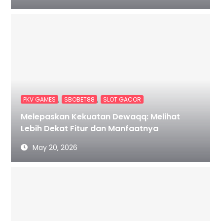
,
,
PKV GAMES
SBOBET88
SLOT GACOR
Melepaskan Kekuatan Dewaqq: Melihat
Lebih Dekat Fitur dan Manfaatnya
May 20, 2026