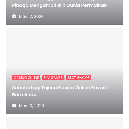
Pinoqq Mengambil alih Dunia Permainan
May 12, 2026
,
,
CASINO ONLINE
PKV GAMES
SLOT GACOR
Sahabatqq: Tujuan Kasino Online Favorit
Baru Anda
May 10, 2026