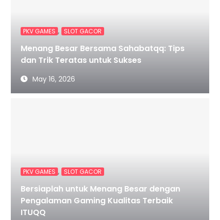
,
PKV GAMES
SLOT GACOR
Menang Besar Bersama Sahabatqq: Tips
dan Trik Teratas untuk Sukses
May 16, 2026
,
PKV GAMES
SLOT GACOR
Bersiaplah untuk Menang Besar dengan
Pengalaman Gaming Kualitas Terbaik
ITUQQ