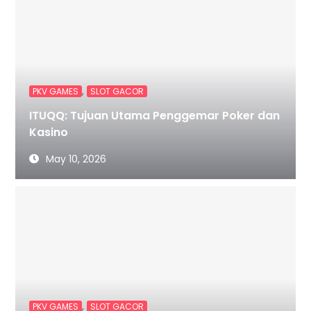
,
PKV GAMES
SLOT GACOR
ITUQQ: Tujuan Utama Penggemar Poker dan
Kasino
May 10, 2026
,
PKV GAMES
SLOT GACOR